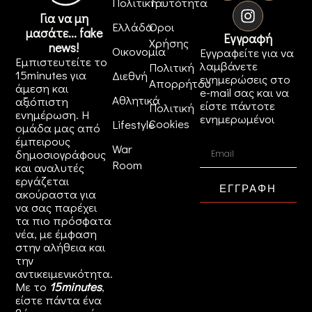
Πολιτική
Ταυτότητα
Για να μη
Ελλάδα
Όροι
μασάτε... fake
Εγγραφή
Χρήσης
news!
Οικονομία
Εγγραφείτε για να
Εμπιστευτείτε το
λαμβάνετε
Πολιτική
15minutes για
Διεθνή
ενημερώσεις στο
Απορρήτου
άμεση και
e-mail σας και να
Αθλητικά
αξιόπιστη
είστε πάντοτε
Πολιτική
ενημέρωση. Η
ενημερωμένοι
Cookies
Lifestyle
ομάδα μας από
έμπειρους
War
δημοσιογράφους
Room
και αναλυτές
εργάζεται
ΕΓΓΡΑΦΗ
ακούραστα για
να σας παρέχει
τα πιο πρόσφατα
νέα, με έμφαση
στην αλήθεια και
την
αντικειμενικότητα.
Με το
15minutes
,
είστε πάντα ένα