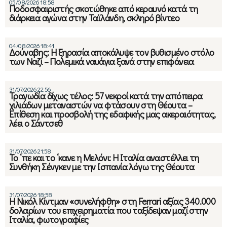
05/08/2026 18:58
Ποδοσφαιριστής σκοτώθηκε από κεραυνό κατά τη
διάρκεια αγώνα στην Ταϊλάνδη, σκληρό βίντεο
04/08/2026 18:41
Δούναβης: Η ξηρασία αποκάλυψε τον βυθισμένο στόλο
των Ναζί – Πολεμικά ναυάγια ξανά στην επιφάνεια
31/07/2026 22:56
Τραγωδία δίχως τέλος: 57 νεκροί κατά την απόπειρα
χιλιάδων μεταναστών να φτάσουν στη Θέουτα –
Επίθεση και προσβολή της εδαφικής μας ακεραιότητας,
λέει ο Σάντσεθ
31/07/2026 21:58
Το ‘πε και το ‘κανε η Μελόνι: Η Ιταλία αναστέλλει τη
Συνθήκη Σένγκεν με την Ισπανία λόγω της Θέουτα
31/07/2026 18:58
Η Νικόλ Κίντμαν «συνελήφθη» στη Ferrari αξίας 340.000
δολαρίων του επιχειρηματία που ταξίδεψαν μαζί στην
Ιταλία, φωτογραφίες