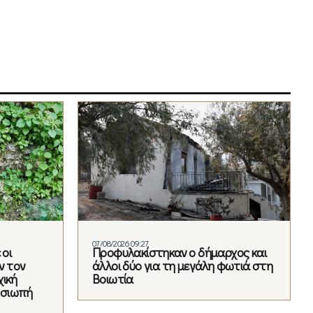
07/08/2026 09:27
 οι
Προφυλακίστηκαν ο δήμαρχος και
ν τον
άλλοι δύο για τη μεγάλη φωτιά στη
χική
Βοιωτία
η σιωπή