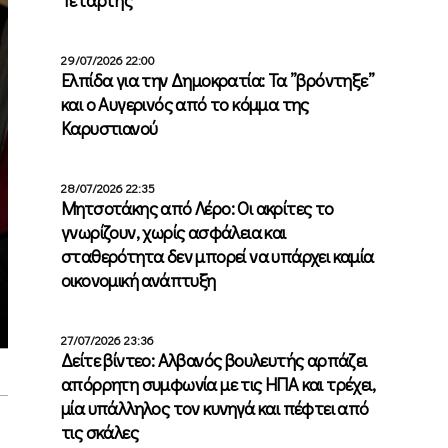
29/07/2026 22:00
Ελπίδα για την Δημοκρατία: Τα ”βρόντηξε”
και ο Αυγερινός από το κόμμα της
Καρυστιανού
28/07/2026 22:35
Μητσοτάκης από Λέρο: Οι ακρίτες το
γνωρίζουν, χωρίς ασφάλεια και
σταθερότητα δεν μπορεί να υπάρχει καμία
οικονομική ανάπτυξη
27/07/2026 23:36
Δείτε βίντεο: Αλβανός βουλευτής αρπάζει
απόρρητη συμφωνία με τις ΗΠΑ και τρέχει,
μία υπάλληλος τον κυνηγά και πέφτει από
τις σκάλες