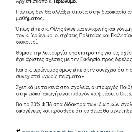
Αρχιεπίσκοπο κ.
Ιερώνυμο
.
Πάντως δεν θα αλλάξει τίποτα στην διαδικασία
μαθήματος.
Όπως είπε ο κ. Φίλης έγινε μια ειλικρινής και γό
τον κ. Ιερώνυμο, οι σχέσεις Πολιτείας και Εκκλησία
διακριτοί.
Θύμισε την λειτουργία της επιτροπής για τις σχέσ
έχει άριστες σχέσεις με την Εκκλησία προς όφελος
Και ο κ. Ιερώνυμος όμως είπε στην συνέχεια ότι η
συνεχιστεί «χωρίς πείσματα»
Σχετικά με τα κενά στα σχολεία, ο υπουργός Παιδ
στην ειδική αγωγή είναι πιθανόν να φτάσει ο Οκ
Για το 23% ΦΠΑ στα δίδακτρα των ιδιωτικών σχολ
οικογένειες και πρόσθεσε ότι το θέμα θα μελετηθεί
,
,
,
,
ανακαχή
Θρησκευτικά
Ιερώνυμος
μέχρι πότε
Φίλης