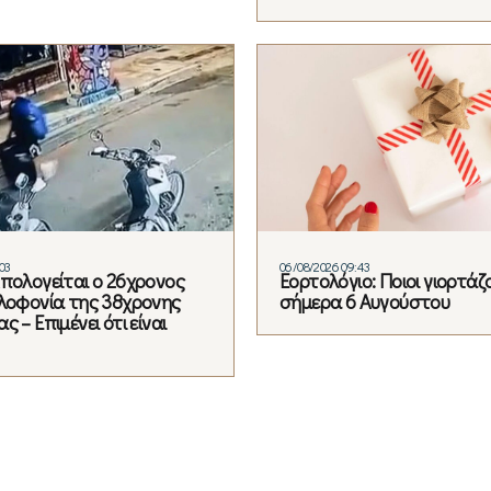
03
06/08/2026 09:43
Απολογείται ο 26χρονος
Εορτολόγιο: Ποιοι γιορτάζ
ολοφονία της 38χρονης
σήμερα 6 Αυγούστου
ς – Επιμένει ότι είναι