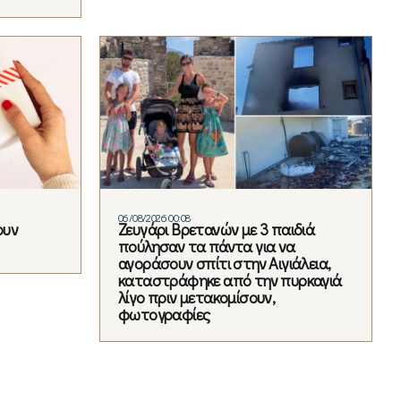
06/08/2026 00:08
ουν
Ζευγάρι Βρετανών με 3 παιδιά
πούλησαν τα πάντα για να
αγοράσουν σπίτι στην Αιγιάλεια,
καταστράφηκε από την πυρκαγιά
λίγο πριν μετακομίσουν,
φωτογραφίες