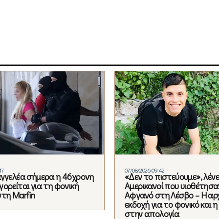
17
07/08/2026 09:42
αγγελέα σήμερα η 46χρονη
«Δεν το πιστεύουμε», λένε
ορείται για τη φονική
Αμερικανοί που υιοθέτησα
στη Marfin
Αφγανό στη Λέσβο – Η αρ
εκδοχή για το φονικό και 
στην απολογία