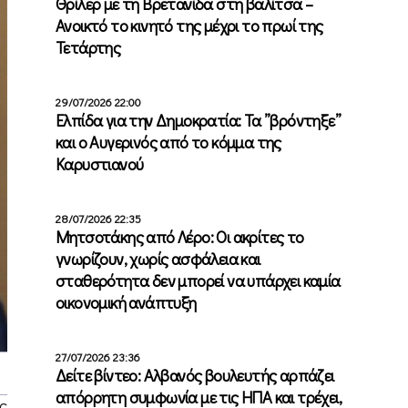
Θρίλερ με τη Βρετανίδα στη βαλίτσα –
Ανοικτό το κινητό της μέχρι το πρωί της
Τετάρτης
29/07/2026 22:00
Ελπίδα για την Δημοκρατία: Τα ”βρόντηξε”
και ο Αυγερινός από το κόμμα της
Καρυστιανού
28/07/2026 22:35
Μητσοτάκης από Λέρο: Οι ακρίτες το
γνωρίζουν, χωρίς ασφάλεια και
σταθερότητα δεν μπορεί να υπάρχει καμία
οικονομική ανάπτυξη
27/07/2026 23:36
Δείτε βίντεο: Αλβανός βουλευτής αρπάζει
απόρρητη συμφωνία με τις ΗΠΑ και τρέχει,
ς