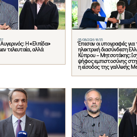
:57
05/08/2026 18:55
Αυγερινός: Η «Ελπίδα»
Έπεσαν οι υπογραφές για 
μεν τελευταία, αλλά
ηλεκτρική διασύνδεση Ελλ
Κύπρου – Μητσοτάκης: Ισ
ψήφος εμπιστοσύνης στη
η είσοδος της γαλλικής Me