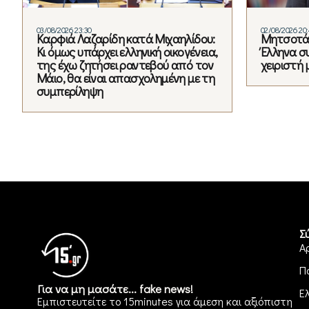
03/08/2026 23:30
02/08/2026 20
Καρφιά Λαζαρίδη κατά Μιχαηλίδου:
Μητσοτάκ
Κι όμως υπάρχει ελληνική οικογένεια,
Έλληνα σ
της έχω ζητήσει ραντεβού από τον
χειριστή 
Μάιο, θα είναι απασχολημένη με τη
συμπερίληψη
Σ
Α
Π
Για να μη μασάτε... fake news!
Ε
Εμπιστευτείτε το 15minutes για άμεση και αξιόπιστη