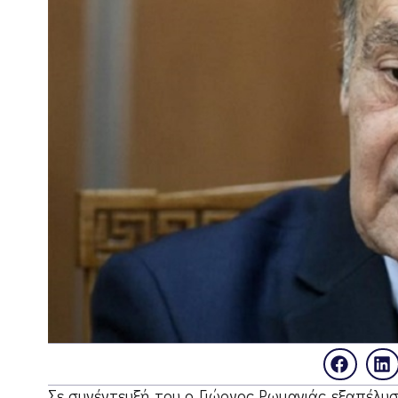
Σε συνέντευξή του ο Γιώργος Ρωμανιάς εξαπέλυσ