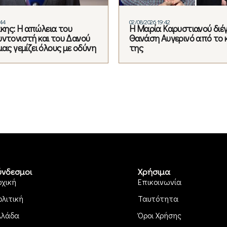
:44
02/08/2026 19:42
ης: Η απώλεια του
Η Μαρία Καρυστιανού διέ
υντονιστή και του Δανού
Θανάση Αυγερινό από το 
μας γεμίζει όλους με οδύνη
της
ύνδεσμοι
Χρήσιμα
ρχική
Επικοινωνία
ολιτική
Ταυτότητα
λλάδα
Όροι Χρήσης