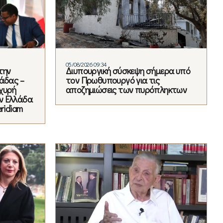
05/08/2026 09:34
την
Διυπουργική σύσκεψη σήμερα υπό
άδας –
τον Πρωθυπουργό για τις
χυρή
αποζημιώσεις των πυρόπληκτων
ν Ελλάδα
ridiam