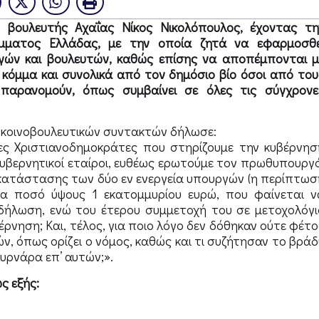
βουλευτής Αχαΐας Νίκος Νικολόπουλος, έχοντας τη
όμματος Ελλάδας, με την οποία ζητά να εφαρμοσθε
ργών και βουλευτών, καθώς επίσης να αποπέμπονται μ
 κόμμα και συνολικά από τον δημόσιο βίο όσοι από του
παρανομούν, όπως συμβαίνει σε όλες τις σύγχρονε
 κοινοβουλευτικών συντακτών δήλωσε:
νες Χριστιανοδημοκράτες που στηρίζουμε την κυβέρνησ
κυβερνητικοί εταίροι, ευθέως ερωτούμε τον πρωθυπουργό
κατάστασης των δύο εν ενεργεία υπουργών (η περίπτωσ
α ποσό ύψους 1 εκατομμυρίου ευρώ, που φαίνεται ν
ήλωση, ενώ του έτερου συμμετοχή του σε μετοχολόγι
ρνηση; Και, τέλος, για ποιο λόγο δεν δόθηκαν ούτε φέτο
, όπως ορίζει ο νόμος, καθώς και τι συζήτησαν το βράδ
υρνάρα επ’ αυτών;».
ς εξής: