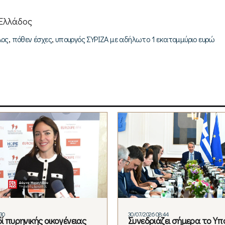
 Ελλάδος
,
,
λος
πόθεν έσχες
υπουργός ΣΥΡΙΖΑ με αδήλωτο 1 εκατομμύριο ευρώ
30
30/07/2026 08:44
δί πυρηνικής οικογένειας
Συνεδριάζει σήμερα το Υπ