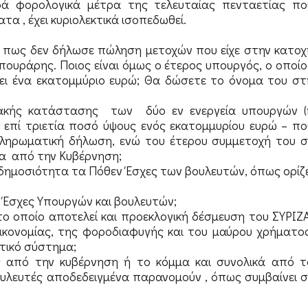
ρά φορολογικά μέτρα της τελευταίας πενταετίας πο
α , έχει κυριολεκτικά ισοπεδωθεί.
εί πως δεν δήλωσε πώληση μετοχών που είχε στην κατοχ
μπουράρης. Ποιος είναι όμως ο έτερος υπουργός, ο οποίο
ώσει ένα εκατομμύριο ευρώ; Θα δώσετε το όνομα του στ
ιακής κατάστασης των δύο εν ενεργεία υπουργών (
πί τριετία ποσό ύψους ενός εκατομμυρίου ευρώ – πο
ληρωματική δήλωση, ενώ του έτερου συμμετοχή του σ
σα από την Κυβέρνηση;
η δημοσιότητα τα Πόθεν Έσχες των βουλευτών, όπως ορίζε
ν Έσχες Υπουργών και βουλευτών;
 το οποίο αποτελεί και προεκλογική δέσμευση του ΣΥΡΙΖΑ
ικονομίας, της φοροδιαφυγής και του μαύρου χρήματος
τικό σύστημα;
ς από την κυβέρνηση ή το κόμμα και συνολικά από τ
ουλευτές αποδεδειγμένα παρανομούν , όπως συμβαίνει σ