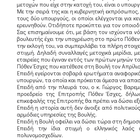
μετοχών που είχε στην κατοχή του, είναι ο υπουρ
Με την σειρά της και η κυβερνητική εκπρόσωπος,
τους δύο υπουργούς, οι οποίοι ελέγχονται για 
ερευνηθούν. Οτιδήποτε προκύπτει για τον οποιο
Σας επισημαίνουμε ότι, με βάση τον ισχύοντα ν
βουλευτής έχει την υποχρέωση στο πρώτο Πόθεν
την εκλογή του, να συμπεριλάβει τα πλήρη στοιχεί
στιγμή. Δηλαδή συναλλαγές μετοχικά μερίδια, 
εταιρείες που έγιναν εντός των πρώτων μηνών το
Πόθεν Έσχες που κατέθεσε στη Βουλή τον Απρίλιο
Επειδή εγείρονται σοβαρά ερωτήματα αναφορικά
υπουργών, τα οποία και πρόκειται άμεσα να απα
Επειδή από την πλευρά του, ο κ. Γιώργος Βαρε
προεδρείο της Επιτροπής Πόθεν Έσχες, δήλω
επικεφαλής της Επιτροπής θα πρέπει να δώσει εξ
Επειδή η ιστορία αυτή δεν άνοιξε από πολιτικο
αρμόδιες υπηρεσίες της Βουλής.
Επειδή η Βουλή οφείλει να δώσει τώρα στη δημοσι
Επειδή την ίδια στιγμή ο ελληνικός λαό
πολυνομοσχεδίων.