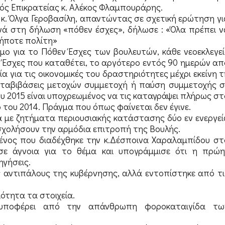
γός Επικρατείας κ. Αλέκος Φλαμπουράρης.
 κ. Όλγα Γεροβασίλη, απαντώντας σε σχετική ερώτηση γι
κενά στη δήλωση «πόθεν έσχες», δήλωσε : «Όλα πρέπει ν
δήποτε πολίτη»
όμο για το Πόθεν Έσχες των βουλευτών, κάθε νεοεκλεγεί
 Έσχες που καταθέτει, το αργότερο εντός 90 ημερών απ
α για τις οικονομικές του δραστηριότητες μέχρι εκείνη τ
μεταβιβάσεις μετοχών συμμετοχή ή παύση συμμετοχής σ
υ 2015 είναι υποχρεωμένος να τις καταγράψει πλήρως στ
 του 2014. Πράγμα που όπως φαίνεται δεν έγινε.
 με ζητήματα περιουσιακής κατάστασης δύο εν ενεργεί
σχολήσουν την αρμόδια επιτροπή της Βουλής.
μένος που διαδέχθηκε την κ.Δέσποινα Χαραλαμπίδου στ
σε άγνοια για το θέμα και υπογράμμισε ότι η πρώη
ηγήσεις.
ύς αντιπάλους της κυβέρνησης, αλλά εντοπίστηκε από τι
ότητα τα στοιχεία.
ς υποφέρει από την απάνθρωπη φοροκαταιγίδα τω