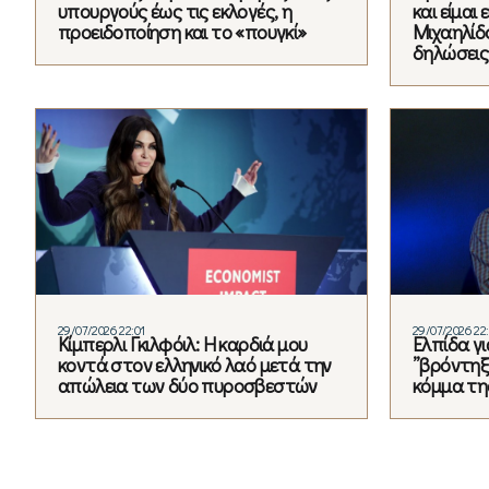
υπουργούς έως τις εκλογές, η
και είμαι
προειδοποίηση και το «πουγκί»
Μιχαηλίδο
δηλώσεις
29/07/2026 22:01
29/07/2026 22
Κίμπερλι Γκιλφόιλ: Η καρδιά μου
Ελπίδα γ
κοντά στον ελληνικό λαό μετά την
”βρόντηξε
απώλεια των δύο πυροσβεστών
κόμμα τη