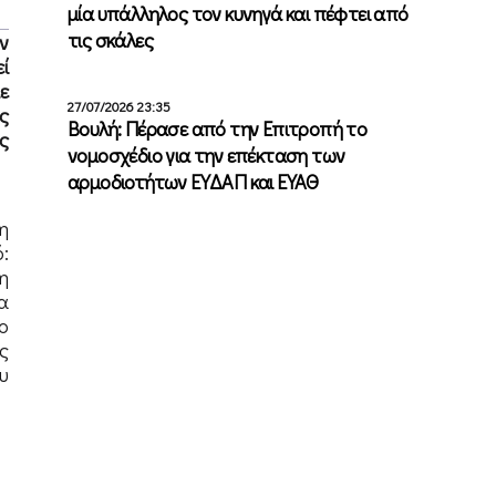
μία υπάλληλος τον κυνηγά και πέφτει από
τις σκάλες
ν
ί
ε
27/07/2026 23:35
ς
Βουλή: Πέρασε από την Επιτροπή το
ς
νομοσχέδιο για την επέκταση των
αρμοδιοτήτων ΕΥΔΑΠ και ΕΥΑΘ
η
:
η
α
ο
ς
υ