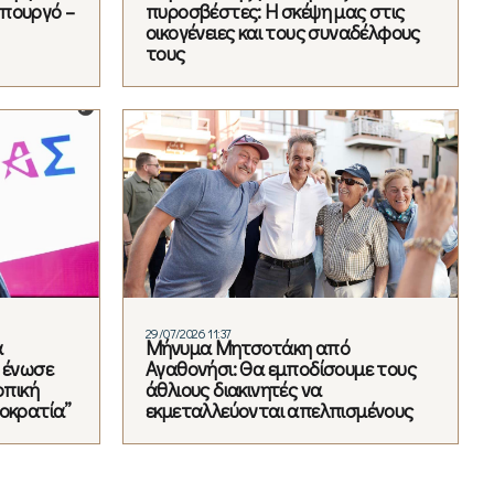
υπουργό –
πυροσβέστες: Η σκέψη μας στις
οικογένειες και τους συναδέλφους
τους
29/07/2026 11:37
α
Μήνυμα Μητσοτάκη από
 ένωσε
Αγαθονήσι: Θα εμποδίσουμε τους
οπική
άθλιους διακινητές να
μοκρατία”
εκμεταλλεύονται απελπισμένους