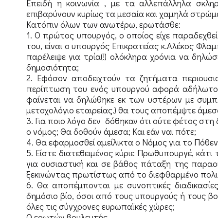
Επειδή η κοινωνία , με τα αλλεπάλληλα σκλη
επιβαρύνουν κυρίως τα μεσαία και χαμηλά στρώματ
Κατόπιν όλων των ανωτέρω, ερωτάσθε:
1. Ο πρώτος υπουργός, ο οποίος είχε παραδεχθ
του, είναι ο υπουργός Επικρατείας κ.Αλέκος Φλα
παρέλειψε για τρία(!) ολόκληρα χρόνια να δηλ
δημοσιότητα;
2. Εφόσον αποδειχτούν τα ζητήματα περιουσ
περίπτωση του ενός υπουργού αφορά αδήλωτο ε
φαίνεται να δηλώθηκε εκ των υστέρων με συμπ
μετοχολόγιο εταιρείας.) θα τους αποπέμψτε άμε
3. Για ποιο λόγο δεν δόθηκαν ότι ούτε φέτος στ
ο νόμος; Θα δοθούν άμεσα; Και εάν ναι πότε;
4. Θα εφαρμοσθεί αμείλικτα ο Νόμος για το Πόθε
5. Είστε διατεθειμένος κύριε Πρωθυπουργέ, κάτι
για ουσιαστική και σε βάθος πάταξη της παραο
ξεκινώντας πρωτίστως από το διεφθαρμένο πολι
6. Θα αποπέμπονται με συνοπτικές διαδικασίε
δημόσιο βίο, όσοι από τους υπουργούς ή τους β
όλες τις σύγχρονες ευρωπαϊκές χώρες;
Ο ερωτών βουλευτής