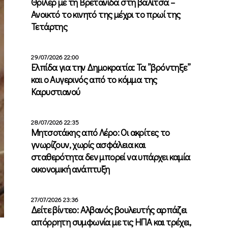
Θρίλερ με τη Βρετανίδα στη βαλίτσα –
Ανοικτό το κινητό της μέχρι το πρωί της
Τετάρτης
29/07/2026 22:00
Ελπίδα για την Δημοκρατία: Τα ”βρόντηξε”
και ο Αυγερινός από το κόμμα της
Καρυστιανού
28/07/2026 22:35
Μητσοτάκης από Λέρο: Οι ακρίτες το
γνωρίζουν, χωρίς ασφάλεια και
σταθερότητα δεν μπορεί να υπάρχει καμία
οικονομική ανάπτυξη
27/07/2026 23:36
Δείτε βίντεο: Αλβανός βουλευτής αρπάζει
απόρρητη συμφωνία με τις ΗΠΑ και τρέχει,