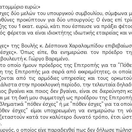
ατομμύριο ευρώ;»
χες δύο μελών του υπουργικού συμβουλίου, σύμφωνα μ
ευθύνες προκύπτουν για δύο υπουργούς: Ο ένας επί τρί
ς του 1 εκατ. ευρώ, κάτι που έσπευσε να πράξει φέτος
φέρεται να είναι ιδιοκτήτης ιδιωτικής εταιρείας και ν
ες» της Βουλής κ. Δέσποινα Χαραλαμπίδου επιβεβαίωσ
έσχες». Όπως είπε, θα ενημερώσει τον πρόεδρο τη
βουλευτή κ. Γιώργο Βαρεμένο.
το οποίο ήμουν πρόεδρος της Επιτροπής για τα “Πόθε
της Επιτροπής μια σειρά από εκκρεμότητες, οι οποίε
ζονται από τις αρμόδιες υπηρεσίες και τους ορκωτού
ι μάλιστα στην προεκλογική περίοδο, την τελευταία δηλαδ
ς βγαίνει και ποιος δεν βγαίνει, είναι σε διερεύνηση κα
αι με τη δική μου συμμετοχή ως προέδρου της Επιτροπή
ηματικά “πόθεν έσχες” ή με “πόθεν έσχες” για τα οποί
όθεν έσχες” είμαι υποχρεωμένη να ενημερώσω τη νέ
εξεταστούν κατά τον καλύτερο δυνατό τρόπο, έτσι ώστ
.
ουργός, ο οποίος είχε παραδεχθεί πως δεν δήλωσε πώλησ