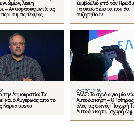
 ευγνώμων, λέει η
Συμβούλιο υπό τον Πρωθ
υ – Αντιδράσεις μετά τις
Τα οκτώ θέματα που θα
 περί συμπερίληψης
συζητηθούν
:00
29/07/2026 21:58
ια την Δημοκρατία: Τα
ΕΛΑΣ: Το σχέδιο για μία νέ
” και ο Αυγερινός από το
Αυτοδιοίκηση – Ο Τσίπρας
ς Καρυστιανού
όλες τις φωνές: “Ισχυρή Τ
Αυτοδιοίκηση, Ισχυρή Δη