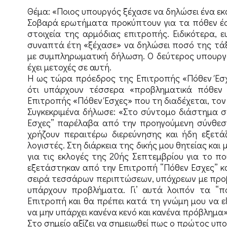
Θέμα: «Ποιος υπουργός ξέχασε να δηλώσει ένα εκ
Σοβαρά ερωτήματα προκύπτουν για τα πόθεν έσ
στοιχεία της αρμόδιας επιτροπής. Ειδικότερα, 
συναπτά έτη «ξέχασε» να δηλώσει ποσό της τάξη
με συμπληρωματική δήλωση. Ο δεύτερος υπουργός 
έχει μετοχές σε αυτή.
H ως τώρα πρόεδρος της Επιτροπής «Πόθεν Έσχ
ότι υπάρχουν τέσσερα «προβληματικά πόθεν 
Επιτροπής «Πόθεν Έσχες» που τη διαδέχεται, τον 
Συγκεκριμένα δήλωσε: «Στο σύντομο διάστημα σ
Εσχες” παρέλαβα από την προηγούμενη σύνθεση 
χρήζουν περαιτέρω διερεύνησης και ήδη εξετά
λογιστές. Στη διάρκεια της δικής μου θητείας κα
για τις εκλογές της 20ής Σεπτεμβρίου για το ποιο
εξετάστηκαν από την Επιτροπή “Πόθεν Εσχες” κ
σειρά τεσσάρων περιπτώσεων, υπόχρεων με προβλ
υπάρχουν προβλήματα. Γι’ αυτά λοιπόν τα “π
Επιτροπή και θα πρέπει κατά τη γνώμη μου να 
να μην υπάρχει κανένα κενό και κανένα πρόβλημα»
Στο σημείο αξίζει να σημειωθεί πως ο πρώτος υπ