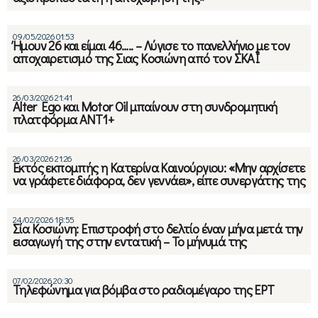
09/05/2026 01:53
Ήμουν 26 και είμαι 46….. – Λύγισε το πανελλήνιο με τον
αποχαιρετισμό της Σιας Κοσιώνη από τον ΣΚΑΪ
26/03/2026 21:41
Alter Ego και Motor Oil μπαίνουν στη συνδρομητική
πλατφόρμα ANT1+
26/03/2026 21:26
Εκτός εκπομπής η Κατερίνα Καινούργιου: «Μην αρχίσετε
να γράφετε διάφορα, δεν γεννάει», είπε συνεργάτης της
24/02/2026 18:55
Σία Κοσιώνη: Επιστροφή στο δελτίο έναν μήνα μετά την
εισαγωγή της στην εντατική – Το μήνυμά της
07/02/2026 20:30
Τηλεφώνημα για βόμβα στο ραδιομέγαρο της ΕΡΤ