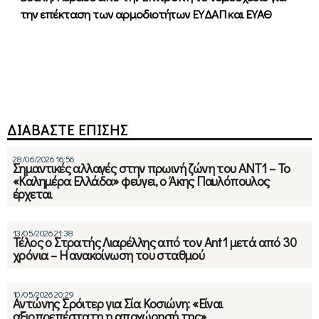
την επέκταση των αρμοδιοτήτων ΕΥΔΑΠ και ΕΥΑΘ
ΔΙΑΒΑΣΤΕ ΕΠΙΣΗΣ
28/06/2026 16:56
Σημαντικές αλλαγές στην πρωινή ζώνη του ΑΝΤ1 – Το
«Καλημέρα Ελλάδα» φεύγει, ο Άκης Παυλόπουλος
έρχεται
13/05/2026 21:38
Τέλος ο Στρατής Λιαρέλλης από τον Ant1 μετά από 30
χρόνια – Η ανακοίνωση του σταθμού
10/05/2026 20:29
Αντώνης Σρόιτερ για Σία Κοσιώνη: «Είναι
αξιοπρεπέστατη η αποχώρησή της»