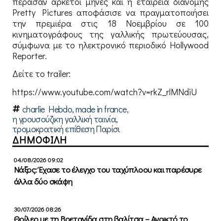
πέρασαν αρκετοί μήνες και η εταιρεία διανομής
Pretty Pictures αποφάσισε να πραγματοποιήσει
την πρεμιέρα στις 18 Νοεμβρίου σε 100
κινηματογράφους της γαλλικής πρωτεύουσας,
σύμφωνα με το ηλεκτρονικό περιοδικό Hollywood
Reporter.
Δείτε το trailer:
https://www.youtube.com/watch?v=rkZ_rlMNdiU
charlie Hebdo
,
made in france
,
η γρουσούζικη γαλλική ταινία
,
τρομοκρατική επίθεση Παρίσι
ΔΗΜΟΦΙΛΗ
04/08/2026 09:02
Νάξος: Έχασε το έλεγχο του ταχύπλοου και παρέσυρε
άλλα δύο σκάφη
30/07/2026 08:26
Θρίλερ με τη Βρετανίδα στη βαλίτσα – Ανοικτό το