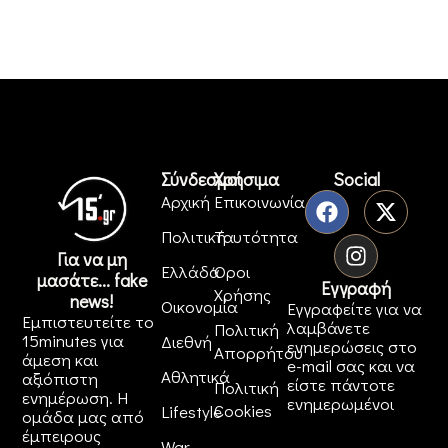
Σύνδεσμοι
Χρήσιμα
Social
Αρχική
Επικοινωνία
Πολιτική
Ταυτότητα
Για να μη
Ελλάδα
Όροι
μασάτε... fake
Εγγραφή
Χρήσης
news!
Οικονομία
Εγγραφείτε για να
Εμπιστευτείτε το
λαμβάνετε
Πολιτική
15minutes για
Διεθνή
ενημερώσεις στο
Απορρήτου
άμεση και
e-mail σας και να
Αθλητικά
αξιόπιστη
είστε πάντοτε
Πολιτική
ενημέρωση. Η
ενημερωμένοι
Cookies
Lifestyle
ομάδα μας από
έμπειρους
War