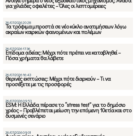
Ανοίγει σήμερα ο νέος εξωδικαστικός μηχανισμός: Ανάσα
για χιλιάδες οφειλέτες – Όλες οι λεπτομέρειες
26/07/2026 20:28
Τα τρόφιμα μπροστά σε νέο κύκλο ανατιμήσεων λόγω
ακραίων καιρικών φαινομένων και πολέμων
26/07/2026 17:36
Επίδομα αδείας: Μέχρι πότε πρέπει να καταβληθεί –
Πόσα χρήματα θα λάβετε
26/07/2026 16:43
Θερινές εκπτώσεις: Μέχρι πότε διαρκούν – Τι να
προσέξετε με τις προσφορές
26/07/2026 09:53
ESM: Η Ελλάδα πέρασε το “stress test” για το δημόσιο
χρέος – Προβλέπεται μείωση την επόμενη 10ετία και στο
δυσμενές σενάριο
26/07/2026 09:01