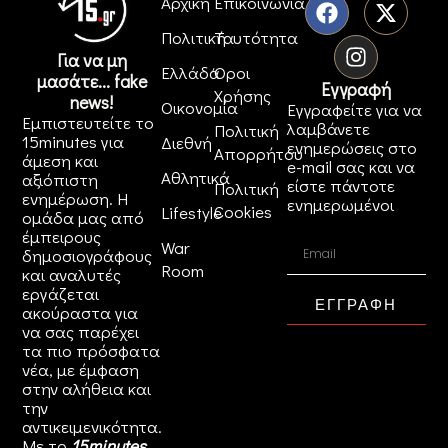
Αρχική
Επικοινωνία
Πολιτική
Ταυτότητα
Για να μη
Ελλάδα
Όροι
μασάτε... fake
Εγγραφή
Χρήσης
news!
Οικονομία
Εγγραφείτε για να
Εμπιστευτείτε το
λαμβάνετε
Πολιτική
15minutes για
Διεθνή
ενημερώσεις στο
Απορρήτου
άμεση και
e-mail σας και να
Αθλητικά
αξιόπιστη
είστε πάντοτε
Πολιτική
ενημέρωση. Η
ενημερωμένοι
Cookies
Lifestyle
ομάδα μας από
έμπειρους
War
δημοσιογράφους
Room
και αναλυτές
εργάζεται
ΕΓΓΡΑΦΗ
ακούραστα για
να σας παρέχει
τα πιο πρόσφατα
νέα, με έμφαση
στην αλήθεια και
την
αντικειμενικότητα.
Με το
15minutes
,