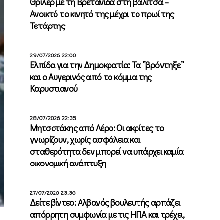
Θρίλερ με τη Βρετανίδα στη βαλίτσα –
Ανοικτό το κινητό της μέχρι το πρωί της
Τετάρτης
29/07/2026 22:00
Ελπίδα για την Δημοκρατία: Τα ”βρόντηξε”
και ο Αυγερινός από το κόμμα της
Καρυστιανού
28/07/2026 22:35
Μητσοτάκης από Λέρο: Οι ακρίτες το
γνωρίζουν, χωρίς ασφάλεια και
σταθερότητα δεν μπορεί να υπάρχει καμία
οικονομική ανάπτυξη
27/07/2026 23:36
Δείτε βίντεο: Αλβανός βουλευτής αρπάζει
απόρρητη συμφωνία με τις ΗΠΑ και τρέχει,