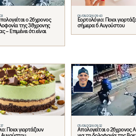
03
06/08/2026 09:43
Απολογείται ο 26χρονος
Εορτολόγιο: Ποιοι γιορτάζ
ολοφονία της 38χρονης
σήμερα 6 Αυγούστου
ς – Επιμένει ότι είναι
:37
05/08/2026 09:32
ο: Ποιοι γιορτάζουν
Απολογείται ο 26χρονος 
 Αυγούστου
για τη δολοφονία της Βρε