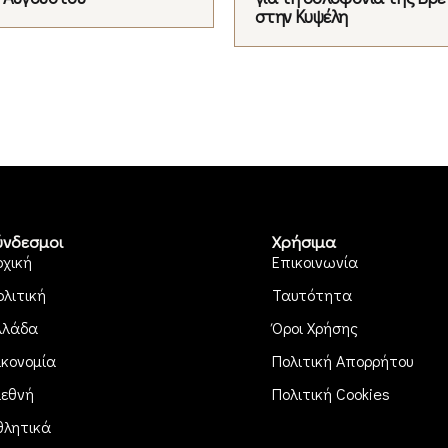
στην Κυψέλη
ύνδεσμοι
Χρήσιμα
ρχική
Επικοινωνία
ολιτική
Ταυτότητα
λλάδα
Όροι Χρήσης
ικονομία
Πολιτική Απορρήτου
ιεθνή
Πολιτική Cookies
θλητικά