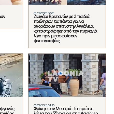
06/08/2026 00:08
ουν
Ζευγάρι Βρετανών με 3 παιδιά
πούλησαν τα πάντα για να
αγοράσουν σπίτι στην Αιγιάλεια,
καταστράφηκε από την πυρκαγιά
λίγο πριν μετακομίσουν,
φωτογραφίες
05/08/2026 04:20
Αφγανός
Φρίκη στον Μυστρά: Τα πρώτα
τανίδας
λόγια του 55χρονου στις Αρχές για