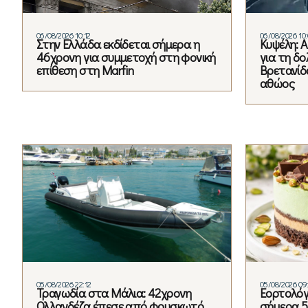
06/08/2026 10:12
06/08/2026 10:
Στην Ελλάδα εκδίδεται σήμερα η
Κυψέλη: 
46χρονη για συμμετοχή στη φονική
για τη δ
επίθεση στη Marfin
Βρετανίδα
αθώος
05/08/2026 22:12
05/08/2026 09
Τραγωδία στα Μάλια: 42χρονη
Εορτολόγι
Ολλανδέζα έπεσε από φουσκωτό
σήμερα 5