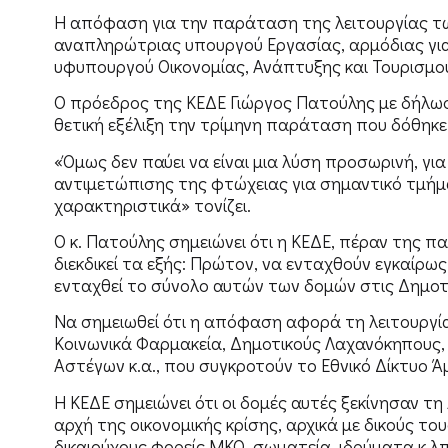
Η απόφαση για την παράταση της λειτουργίας 
αναπληρώτριας υπουργού Εργασίας, αρμόδιας για 
υφυπουργού Οικονομίας, Ανάπτυξης και Τουρισμού
Ο πρόεδρος της ΚΕΔΕ Γιώργος Πατούλης με δήλωσή
θετική εξέλιξη την τρίμηνη παράταση που δόθηκε
«Όμως δεν παύει να είναι μια λύση προσωρινή, για
αντιμετώπισης της φτώχειας για σημαντικό τμήμ
χαρακτηριστικά» τονίζει.
Ο κ. Πατούλης σημειώνει ότι η ΚΕΔΕ, πέραν της 
διεκδικεί τα εξής: Πρώτον, να ενταχθούν εγκαίρω
ενταχθεί το σύνολο αυτών των δομών στις Δημοτι
Να σημειωθεί ότι η απόφαση αφορά τη λειτουργία
Κοινωνικά Φαρμακεία, Δημοτικούς Λαχανόκηπους, 
Αστέγων κ.α., που συγκροτούν το Εθνικό Δίκτυο 
Η ΚΕΔΕ σημειώνει ότι οι δομές αυτές ξεκίνησαν 
αρχή της οικονομικής κρίσης, αρχικά με δικούς τ
δικαιούχους φορείς ΜΚΟ, σωματεία, ιδρύματα κ.λ