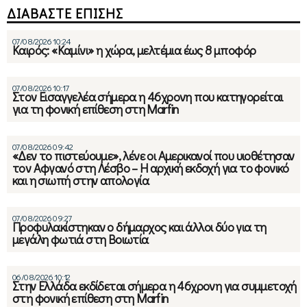
ΔΙΑΒΑΣΤΕ ΕΠΙΣΗΣ
07/08/2026 10:24
Καιρός: «Καμίνι» η χώρα, μελτέμια έως 8 μποφόρ
07/08/2026 10:17
Στον Εισαγγελέα σήμερα η 46χρονη που κατηγορείται
για τη φονική επίθεση στη Marfin
07/08/2026 09:42
«Δεν το πιστεύουμε», λένε οι Αμερικανοί που υιοθέτησαν
τον Αφγανό στη Λέσβο – Η αρχική εκδοχή για το φονικό
και η σιωπή στην απολογία
07/08/2026 09:27
Προφυλακίστηκαν ο δήμαρχος και άλλοι δύο για τη
μεγάλη φωτιά στη Βοιωτία
06/08/2026 10:12
Στην Ελλάδα εκδίδεται σήμερα η 46χρονη για συμμετοχή
στη φονική επίθεση στη Marfin