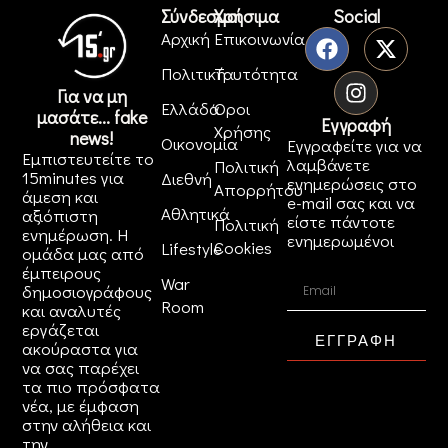
Σύνδεσμοι
Χρήσιμα
Social
Αρχική
Επικοινωνία
Πολιτική
Ταυτότητα
Για να μη
Ελλάδα
Όροι
μασάτε... fake
Εγγραφή
Χρήσης
news!
Οικονομία
Εγγραφείτε για να
Εμπιστευτείτε το
λαμβάνετε
Πολιτική
15minutes για
Διεθνή
ενημερώσεις στο
Απορρήτου
άμεση και
e-mail σας και να
Αθλητικά
αξιόπιστη
είστε πάντοτε
Πολιτική
ενημέρωση. Η
ενημερωμένοι
Cookies
Lifestyle
ομάδα μας από
έμπειρους
War
δημοσιογράφους
Room
και αναλυτές
εργάζεται
ΕΓΓΡΑΦΗ
ακούραστα για
να σας παρέχει
τα πιο πρόσφατα
νέα, με έμφαση
στην αλήθεια και
την