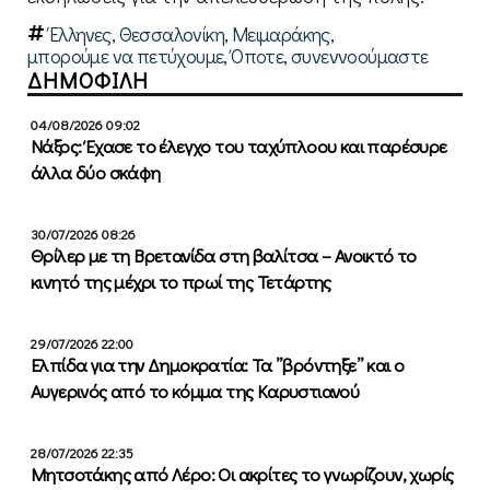
Έλληνες
,
Θεσσαλονίκη
,
Μειμαράκης
,
μπορούμε να πετύχουμε
,
Όποτε
,
συνεννοούμαστε
ΔΗΜΟΦΙΛΗ
04/08/2026 09:02
Νάξος: Έχασε το έλεγχο του ταχύπλοου και παρέσυρε
άλλα δύο σκάφη
30/07/2026 08:26
Θρίλερ με τη Βρετανίδα στη βαλίτσα – Ανοικτό το
κινητό της μέχρι το πρωί της Τετάρτης
29/07/2026 22:00
Ελπίδα για την Δημοκρατία: Τα ”βρόντηξε” και ο
Αυγερινός από το κόμμα της Καρυστιανού
28/07/2026 22:35
Μητσοτάκης από Λέρο: Οι ακρίτες το γνωρίζουν, χωρίς