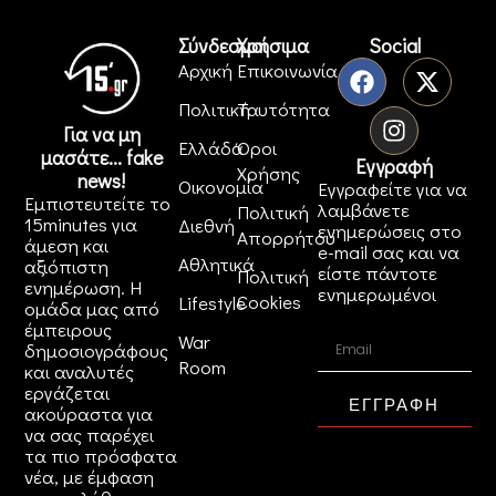
Σύνδεσμοι
Χρήσιμα
Social
Αρχική
Επικοινωνία
Πολιτική
Ταυτότητα
Για να μη
Ελλάδα
Όροι
μασάτε... fake
Εγγραφή
Χρήσης
news!
Οικονομία
Εγγραφείτε για να
Εμπιστευτείτε το
λαμβάνετε
Πολιτική
15minutes για
Διεθνή
ενημερώσεις στο
Απορρήτου
άμεση και
e-mail σας και να
Αθλητικά
αξιόπιστη
είστε πάντοτε
Πολιτική
ενημέρωση. Η
ενημερωμένοι
Cookies
Lifestyle
ομάδα μας από
έμπειρους
War
δημοσιογράφους
Room
και αναλυτές
εργάζεται
ΕΓΓΡΑΦΗ
ακούραστα για
να σας παρέχει
τα πιο πρόσφατα
νέα, με έμφαση