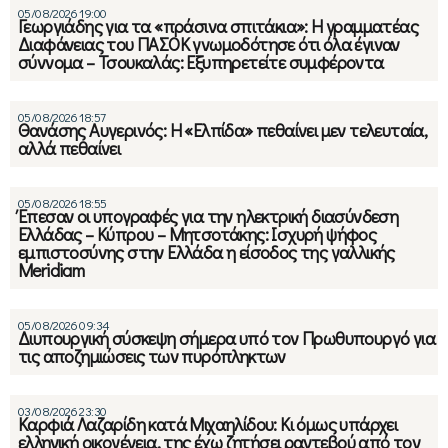
05/08/2026 19:00
Γεωργιάδης για τα «πράσινα σπιτάκια»: Η γραμματέας
Διαφάνειας του ΠΑΣΟΚ γνωμοδότησε ότι όλα έγιναν
σύννομα – Τσουκαλάς: Εξυπηρετείτε συμφέροντα
05/08/2026 18:57
Θανάσης Αυγερινός: Η «Ελπίδα» πεθαίνει μεν τελευταία,
αλλά πεθαίνει
05/08/2026 18:55
Έπεσαν οι υπογραφές για την ηλεκτρική διασύνδεση
Ελλάδας – Κύπρου – Μητσοτάκης: Ισχυρή ψήφος
εμπιστοσύνης στην Ελλάδα η είσοδος της γαλλικής
Meridiam
05/08/2026 09:34
Διυπουργική σύσκεψη σήμερα υπό τον Πρωθυπουργό για
τις αποζημιώσεις των πυρόπληκτων
03/08/2026 23:30
Καρφιά Λαζαρίδη κατά Μιχαηλίδου: Κι όμως υπάρχει
ελληνική οικογένεια, της έχω ζητήσει ραντεβού από τον