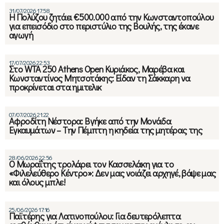
31/07/2026 17:58
Η Πολύζου ζητάει €500.000 από την Κωνσταντοπούλου
για επεισόδιο στο περιστύλιο της Βουλής, της έκανε
αγωγή
17/07/2026 22:53
Στο WTA 250 Athens Open Κυριάκος, Μαρέβα και
Κωνσταντίνος Μητσοτάκης: Είδαν τη Σάκκαρη να
προκρίνεται στα ημιτελικ
07/07/2026 21:22
Αφροδίτη Νέστορα: Βγήκε από την Μονάδα
Εγκαυμάτων – Την Πέμπτη η κηδεία της μητέρας της
28/06/2026 22:56
Ο Μωραΐτης τρολάρει τον Κασσελάκη για το
«Φιλελεύθερο Κέντρο»: Δεν μας νοιάζει αρχηγέ, βάψε μας
και όλους μπλε!
25/06/2026 17:16
Παϊτέρης για Λατινοπούλου: Για δευτερόλεπτα