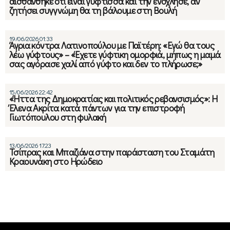
αισθάνθηκε ότι είναι γύφτισσα και την ενόχλησε, αν
ζητήσει συγγνώμη θα τη βάλουμε στη Βουλή
19/06/2026 01:33
Άγρια κόντρα Λατινοπούλου με Παϊτέρη: «Εγώ θα τους
λέω γύφτους» – «Έχετε γύφτικη ομορφιά, μήπως η μαμά
σας αγόρασε χαλί από γύφτο και δεν το πλήρωσε;»
15/06/2026 22:42
«Ήττα της Δημοκρατίας και πολιτικός ρεβανσισμός»: Η
Έλενα Ακρίτα κατά πάντων για την επιστροφή
Γιωτόπουλου στη φυλακή
13/06/2026 17:23
Τσίπρας και Μπαζιάνα στην παράσταση του Σταμάτη
Κραουνάκη στο Ηρώδειο