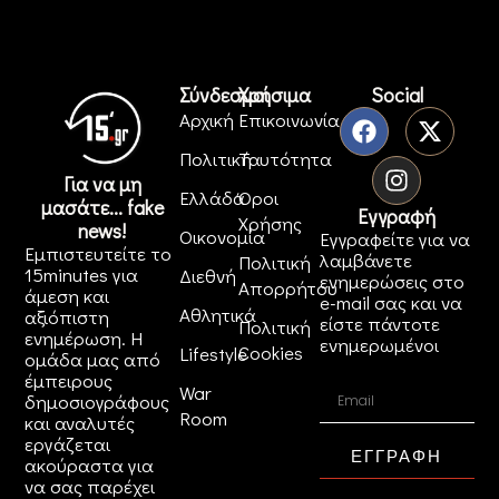
Σύνδεσμοι
Χρήσιμα
Social
Αρχική
Επικοινωνία
Πολιτική
Ταυτότητα
Για να μη
Ελλάδα
Όροι
μασάτε... fake
Εγγραφή
Χρήσης
news!
Οικονομία
Εγγραφείτε για να
Εμπιστευτείτε το
λαμβάνετε
Πολιτική
15minutes για
Διεθνή
ενημερώσεις στο
Απορρήτου
άμεση και
e-mail σας και να
Αθλητικά
αξιόπιστη
είστε πάντοτε
Πολιτική
ενημέρωση. Η
ενημερωμένοι
Cookies
Lifestyle
ομάδα μας από
έμπειρους
War
δημοσιογράφους
Room
και αναλυτές
εργάζεται
ΕΓΓΡΑΦΗ
ακούραστα για
να σας παρέχει