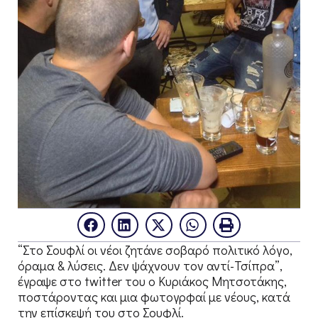
“Στο Σουφλί οι νέοι ζητάνε σοβαρό πολιτικό λόγο,
όραμα & λύσεις. Δεν ψάχνουν τον αντί-Τσίπρα”,
έγραψε στο twitter του ο Κυριάκος Μητσοτάκης,
ποστάροντας και μια φωτογρφαί με νέους, κατά
την επίσκεψή του στο Σουφλί.