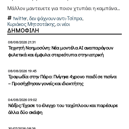
Μάλλον μαντευετε για ποιον χτυπάει η καμπάνα…
twitter
,
δεν ψάχνουν αντι-Τσίπρα
,
Κυριάκος Μητσοτάκης
,
οι νέοι
ΔΗΜΟΦΙΛΗ
08/08/2026 21:31
Τεχνητή Νοημοσύνη: Νέα μοντέλα ΑΙ αναπαράγουν
φυλετικά και έμφυλα στερεότυπα στην ιατρική
08/08/2026 19:45
Τραγωδία στην Πάρο: Πνίγηκε 4χρονο παιδί σε πισίνα
– Προσήχθησαν γονείς και ιδιοκτήτης
04/08/2026 09:02
Νάξος: Έχασε το έλεγχο του ταχύπλοου και παρέσυρε
άλλα δύο σκάφη
30/07/2026 08:26