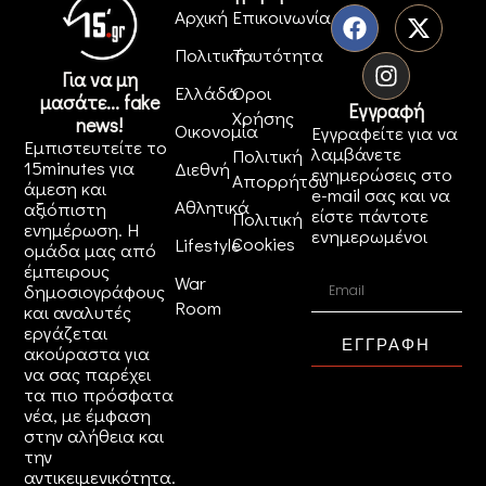
Αρχική
Επικοινωνία
Πολιτική
Ταυτότητα
Για να μη
Ελλάδα
Όροι
μασάτε... fake
Εγγραφή
Χρήσης
news!
Οικονομία
Εγγραφείτε για να
Εμπιστευτείτε το
λαμβάνετε
Πολιτική
15minutes για
Διεθνή
ενημερώσεις στο
Απορρήτου
άμεση και
e-mail σας και να
Αθλητικά
αξιόπιστη
είστε πάντοτε
Πολιτική
ενημέρωση. Η
ενημερωμένοι
Cookies
Lifestyle
ομάδα μας από
έμπειρους
War
δημοσιογράφους
Room
και αναλυτές
εργάζεται
ΕΓΓΡΑΦΗ
ακούραστα για
να σας παρέχει
τα πιο πρόσφατα
νέα, με έμφαση
στην αλήθεια και
την
αντικειμενικότητα.