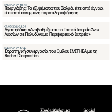
09/05/2026 18:50
Γεωργιάδης: Τα έξι ψέματα του Σαλμά, είτε από άγνοια
είτε από εσκεμμένη παραπληροφόρηση
07/05/2026 23:54
Aγαπηδάκη: «Αναβαθμίζεται το Τοπικό Ιατρείο Άνω
Λιοσίων σε Πολυδύναμο Περιφερειακό Ιατρείο»
04/05/2026 12:47
Στρατηγική συνεργασία του Ομίλου IMITHEA με τη
Roche Diagnostics
Σύνδεσμοι
Χρήσιμα
Social