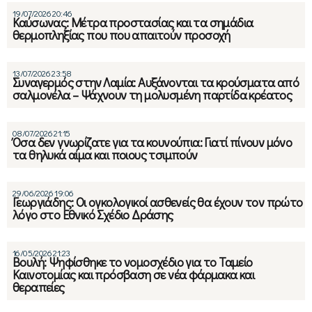
19/07/2026 20:46
Καύσωνας: Mέτρα προστασίας και τα σημάδια
θερμοπληξίας που που απαιτούν προσοχή
13/07/2026 23:58
Συναγερμός στην Λαμία: Αυξάνονται τα κρούσματα από
σαλμονέλα – Ψάχνουν τη μολυσμένη παρτίδα κρέατος
08/07/2026 21:15
Όσα δεν γνωρίζατε για τα κουνούπια: Γιατί πίνουν μόνο
τα θηλυκά αίμα και ποιους τσιμπούν
29/06/2026 19:06
Γεωργιάδης: Οι ογκολογικοί ασθενείς θα έχουν τον πρώτο
λόγο στο Εθνικό Σχέδιο Δράσης
16/05/2026 21:23
Βουλή: Ψηφίσθηκε το νομοσχέδιο για το Ταμείο
Καινοτομίας και πρόσβαση σε νέα φάρμακα και
θεραπείες