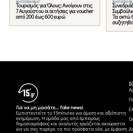
30/07/2026 08:47
30/07/2026 08
Τουρισμός για Όλους: Ανοίγουν στις
Συνεδριά
7 Αυγούστου οι αιτήσεις για voucher
Συμβούλι
από 200 έως 600 ευρώ
Τα οκτώ 
συζητηθ
Σ
Α
Π
Για να μη μασάτε... fake news!
Ε
Εμπιστευτείτε το 15minutes για άμεση και αξιόπιστη
ενημέρωση. Η ομάδα μας από έμπειρους
Ο
δημοσιογράφους και αναλυτές εργάζεται ακούραστα
για να σας παρέχει τα πιο πρόσφατα νέα, με έμφαση
Δ