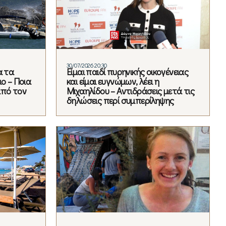
30/07/2026 20:30
α τα
Είμαι παιδί πυρηνικής οικογένειας
ο – Ποια
και είμαι ευγνώμων, λέει η
από τον
Μιχαηλίδου – Αντιδράσεις μετά τις
δηλώσεις περί συμπερίληψης