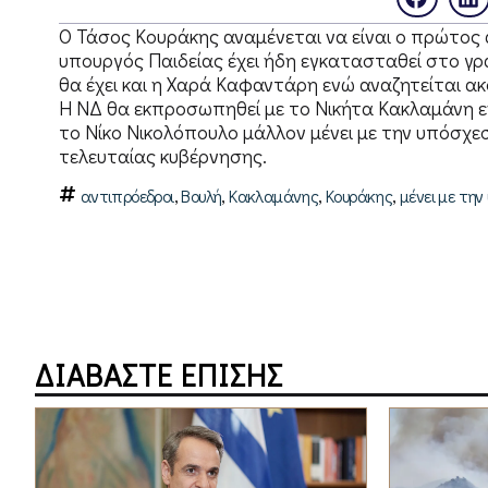
Ο Τάσος Κουράκης αναμένεται να είναι ο πρώτο
υπουργός Παιδείας έχει ήδη εγκατασταθεί στο γ
θα έχει και η Χαρά Καφαντάρη ενώ αναζητείται 
Η ΝΔ θα εκπροσωπηθεί με το Νικήτα Κακλαμάνη 
το Νίκο Νικολόπουλο μάλλον μένει με την υπόσχε
τελευταίας κυβέρνησης.
,
,
,
,
αντιπρόεδροι
Βουλή
Κακλαμάνης
Κουράκης
μένει με τη
ΔΙΑΒΑΣΤΕ ΕΠΙΣΗΣ