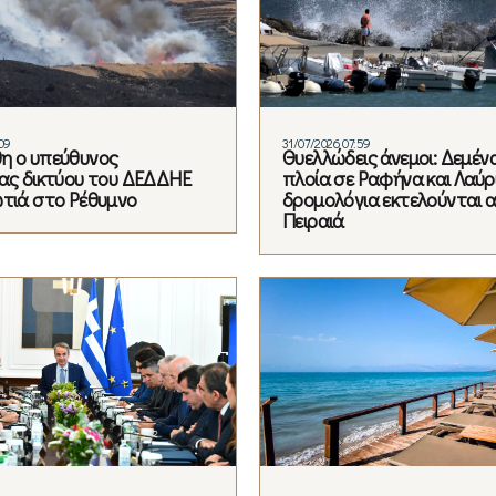
09
31/07/2026 07:59
η ο υπεύθυνος
Θυελλώδεις άνεμοι: Δεμέν
ίας δικτύου του ΔΕΔΔΗΕ
πλοία σε Ραφήνα και Λαύρι
ωτιά στο Ρέθυμνο
δρομολόγια εκτελούνται 
Πειραιά