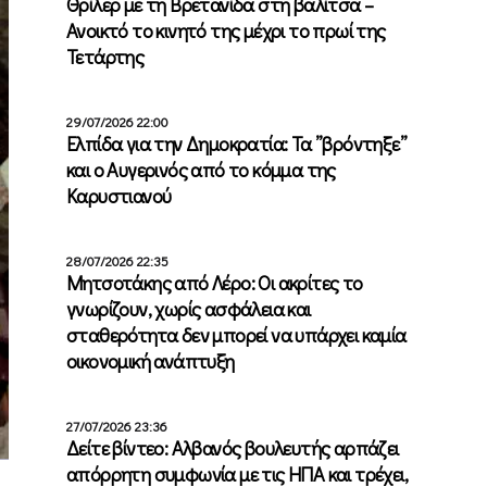
Θρίλερ με τη Βρετανίδα στη βαλίτσα –
Ανοικτό το κινητό της μέχρι το πρωί της
Τετάρτης
29/07/2026 22:00
Ελπίδα για την Δημοκρατία: Τα ”βρόντηξε”
και ο Αυγερινός από το κόμμα της
Καρυστιανού
28/07/2026 22:35
Μητσοτάκης από Λέρο: Οι ακρίτες το
γνωρίζουν, χωρίς ασφάλεια και
σταθερότητα δεν μπορεί να υπάρχει καμία
οικονομική ανάπτυξη
27/07/2026 23:36
Δείτε βίντεο: Αλβανός βουλευτής αρπάζει
απόρρητη συμφωνία με τις ΗΠΑ και τρέχει,