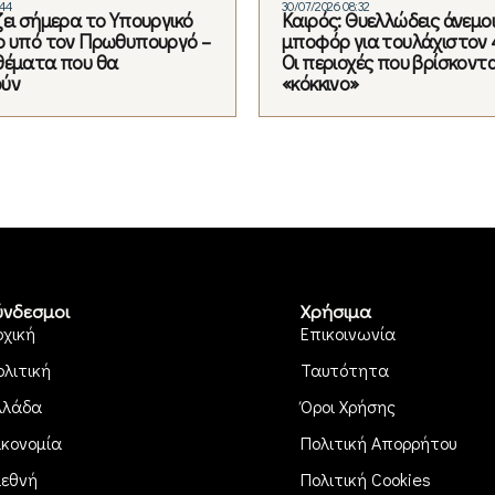
:44
30/07/2026 08:32
ζει σήμερα το Υπουργικό
Καιρός: Θυελλώδεις άνεμοι
ο υπό τον Πρωθυπουργό –
μποφόρ για τουλάχιστον 
θέματα που θα
Οι περιοχές που βρίσκοντ
ούν
«κόκκινο»
ύνδεσμοι
Χρήσιμα
ρχική
Επικοινωνία
ολιτική
Ταυτότητα
λλάδα
Όροι Χρήσης
ικονομία
Πολιτική Απορρήτου
ιεθνή
Πολιτική Cookies