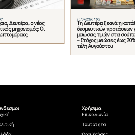
:01
25/07/2026 17:02
ύριο, Δευτέρα, ο νέος
Τη Δευτέρα ξεκινά η κατ
ικός μηχανισμός: Οι
δεσμευτικών προτάσεων γ
λεπτομέρειες
μειώσεις τιμών στα σούπ
– Στόχος μειώσεις έως 20
τέλη Αυγούστου
ύνδεσμοι
Χρήσιμα
ρχική
Επικοινωνία
ολιτική
Ταυτότητα
λλάδα
Όροι Χρήσης