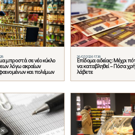
:28
26/07/2026 17:36
μα μπροστά σε νέο κύκλο
Επίδομα αδείας: Μέχρι πό
εων λόγω ακραίων
να καταβληθεί – Πόσα χρ
 φαινομένων και πολέμων
λάβετε