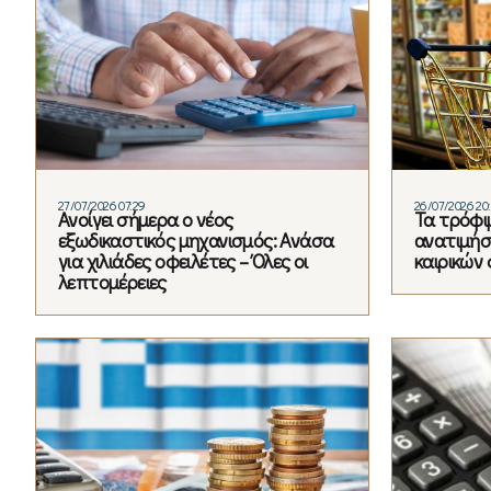
27/07/2026 07:29
26/07/2026 20
Ανοίγει σήμερα ο νέος
Τα τρόφι
εξωδικαστικός μηχανισμός: Ανάσα
ανατιμήσ
για χιλιάδες οφειλέτες – Όλες οι
καιρικών
λεπτομέρειες