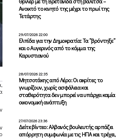
Θρίλερ με τη Βρετανίδα στη βαλίτσα –
Ανοικτό το κινητό της μέχρι το πρωί της
Τετάρτης
29/07/2026 22:00
Ελπίδα για την Δημοκρατία: Τα ”βρόντηξε”
και ο Αυγερινός από το κόμμα της
Καρυστιανού
28/07/2026 22:35
Μητσοτάκης από Λέρο: Οι ακρίτες το
,
γνωρίζουν, χωρίς ασφάλεια και
α
σταθερότητα δεν μπορεί να υπάρχει καμία
οικονομική ανάπτυξη
ν
27/07/2026 23:36
Δείτε βίντεο: Αλβανός βουλευτής αρπάζει
ν
ο
απόρρητη συμφωνία με τις ΗΠΑ και τρέχει,