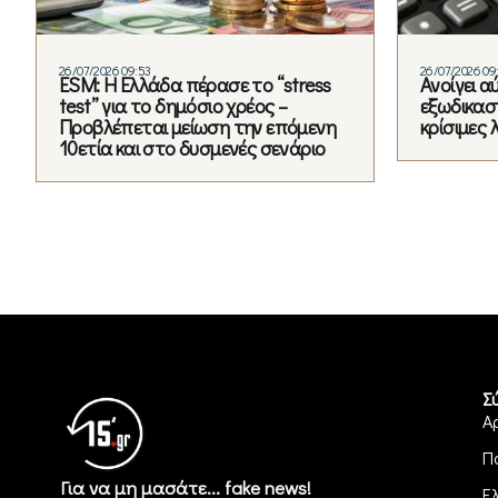
26/07/2026 09:53
26/07/2026 09
ESM: Η Ελλάδα πέρασε το “stress
Ανοίγει α
test” για το δημόσιο χρέος –
εξωδικαστ
Προβλέπεται μείωση την επόμενη
κρίσιμες 
10ετία και στο δυσμενές σενάριο
Σ
Α
Π
Για να μη μασάτε... fake news!
Ε