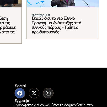
21/07/2026 14:11
άθεση
Στα 23 δισ. το νέο Εθνικό
ια τις
Πρόγραμμα Ανάπτυξης από
ερ μάρκετ
εθνικούς πόρους – Τι είπε ο
% από τα
πρωθυπουργός
Social
Εγγραφή
Εγγραφείτε για να λαμβάνετε ενημερώσεις στο