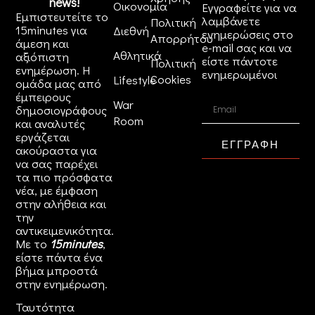
news!
Οικονομία
Εγγραφείτε για να
Εμπιστευτείτε το
λαμβάνετε
Πολιτική
15minutes για
Διεθνή
ενημερώσεις στο
Απορρήτου
άμεση και
e-mail σας και να
Αθλητικά
αξιόπιστη
είστε πάντοτε
Πολιτική
ενημέρωση. Η
ενημερωμένοι
Cookies
Lifestyle
ομάδα μας από
έμπειρους
War
δημοσιογράφους
Room
και αναλυτές
εργάζεται
ΕΓΓΡΑΦΗ
ακούραστα για
να σας παρέχει
τα πιο πρόσφατα
νέα, με έμφαση
στην αλήθεια και
την
αντικειμενικότητα.
Με το
15minutes
,
είστε πάντα ένα
βήμα μπροστά
στην
ενημέρωση
.
Ταυτότητα