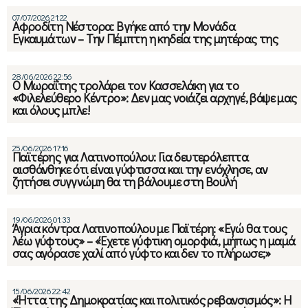
07/07/2026 21:22
Αφροδίτη Νέστορα: Βγήκε από την Μονάδα
Εγκαυμάτων – Την Πέμπτη η κηδεία της μητέρας της
28/06/2026 22:56
Ο Μωραΐτης τρολάρει τον Κασσελάκη για το
«Φιλελεύθερο Κέντρο»: Δεν μας νοιάζει αρχηγέ, βάψε μας
και όλους μπλε!
25/06/2026 17:16
Παϊτέρης για Λατινοπούλου: Για δευτερόλεπτα
αισθάνθηκε ότι είναι γύφτισσα και την ενόχλησε, αν
ζητήσει συγγνώμη θα τη βάλουμε στη Βουλή
19/06/2026 01:33
Άγρια κόντρα Λατινοπούλου με Παϊτέρη: «Εγώ θα τους
λέω γύφτους» – «Έχετε γύφτικη ομορφιά, μήπως η μαμά
σας αγόρασε χαλί από γύφτο και δεν το πλήρωσε;»
15/06/2026 22:42
«Ήττα της Δημοκρατίας και πολιτικός ρεβανσισμός»: Η