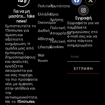
Πολιτική
Ταυτότητα
Για να μη
Ελλάδα
Όροι
μασάτε... fake
Εγγραφή
Χρήσης
news!
Οικονομία
Εγγραφείτε για να
Εμπιστευτείτε το
λαμβάνετε
Πολιτική
15minutes για
Διεθνή
ενημερώσεις στο
Απορρήτου
άμεση και
e-mail σας και να
Αθλητικά
αξιόπιστη
είστε πάντοτε
Πολιτική
ενημέρωση. Η
ενημερωμένοι
Cookies
Lifestyle
ομάδα μας από
έμπειρους
War
δημοσιογράφους
Room
και αναλυτές
εργάζεται
ΕΓΓΡΑΦΗ
ακούραστα για
να σας παρέχει
τα πιο πρόσφατα
νέα, με έμφαση
στην αλήθεια και
την
αντικειμενικότητα.
Με το
15minutes
,