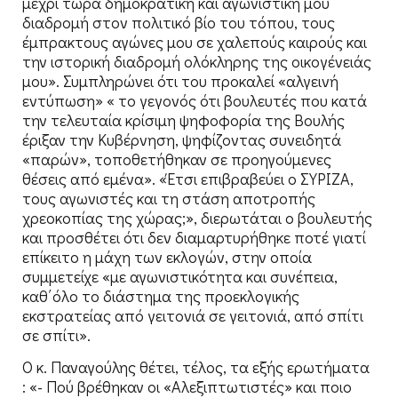
μέχρι τώρα δημοκρατική και αγωνιστική μου
διαδρομή στον πολιτικό βίο του τόπου, τους
έμπρακτους αγώνες μου σε χαλεπούς καιρούς και
την ιστορική διαδρομή ολόκληρης της οικογένειάς
μου». Συμπληρώνει ότι του προκαλεί «αλγεινή
εντύπωση» « το γεγονός ότι βουλευτές που κατά
την τελευταία κρίσιμη ψηφοφορία της Βουλής
έριξαν την Κυβέρνηση, ψηφίζοντας συνειδητά
«παρών», τοποθετήθηκαν σε προηγούμενες
θέσεις από εμένα». «Έτσι επιβραβεύει ο ΣΥΡΙΖΑ,
τους αγωνιστές και τη στάση αποτροπής
χρεοκοπίας της χώρας;», διερωτάται ο βουλευτής
και προσθέτει ότι δεν διαμαρτυρήθηκε ποτέ γιατί
επίκειτο η μάχη των εκλογών, στην οποία
συμμετείχε «με αγωνιστικότητα και συνέπεια,
καθ΄όλο το διάστημα της προεκλογικής
εκστρατείας από γειτονιά σε γειτονιά, από σπίτι
σε σπίτι».
Ο κ. Παναγούλης θέτει, τέλος, τα εξής ερωτήματα
: «- Πού βρέθηκαν οι «Αλεξιπτωτιστές» και ποιο