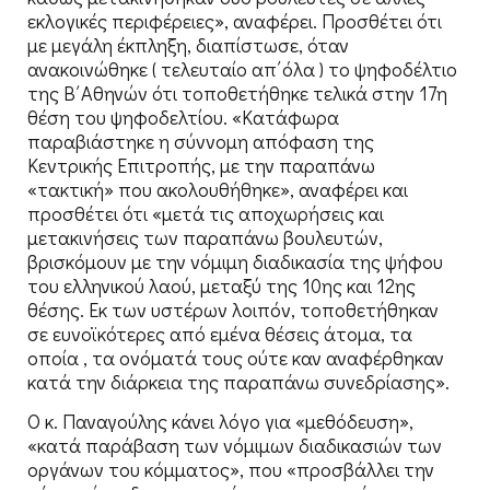
εκλογικές περιφέρειες», αναφέρει. Προσθέτει ότι
με μεγάλη έκπληξη, διαπίστωσε, όταν
ανακοινώθηκε ( τελευταίο απ΄όλα ) το ψηφοδέλτιο
της Β΄Αθηνών ότι τοποθετήθηκε τελικά στην 17η
θέση του ψηφοδελτίου. «Κατάφωρα
παραβιάστηκε η σύννομη απόφαση της
Κεντρικής Επιτροπής, με την παραπάνω
«τακτική» που ακολουθήθηκε», αναφέρει και
προσθέτει ότι «μετά τις αποχωρήσεις και
μετακινήσεις των παραπάνω βουλευτών,
βρισκόμουν με την νόμιμη διαδικασία της ψήφου
του ελληνικού λαού, μεταξύ της 10ης και 12ης
θέσης. Εκ των υστέρων λοιπόν, τοποθετήθηκαν
σε ευνοϊκότερες από εμένα θέσεις άτομα, τα
οποία , τα ονόματά τους ούτε καν αναφέρθηκαν
κατά την διάρκεια της παραπάνω συνεδρίασης».
Ο κ. Παναγούλης κάνει λόγο για «μεθόδευση»,
«κατά παράβαση των νόμιμων διαδικασιών των
οργάνων του κόμματος», που «προσβάλλει την