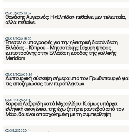
05/08/2026 18:57
Θανάσης Αυγερινός: Η «Ελπίδα» πεθαίνει μεν τελευταία,
αλλά πεθαίνει
05/08/2026 18:55
Έπεσαν οι υπογραφές για την ηλεκτρική διασύνδεση
Ελλάδας – Κύπρου – Μητσοτάκης: Ισχυρή ψήφος
εμπιστοσύνης στην Ελλάδα η είσοδος της γαλλικής
Meridiam
05/08/2026 09:34
Διυπουργική σύσκεψη σήμερα υπό τον Πρωθυπουργό για
τις αποζημιώσεις των πυρόπληκτων
03/08/2026 23:30
Καρφιά Λαζαρίδη κατά Μιχαηλίδου: Κι όμως υπάρχει
ελληνική οικογένεια, της έχω ζητήσει ραντεβού από τον
Μάιο, θα είναι απασχολημένη με τη συμπερίληψη
02/08/2026 20:44