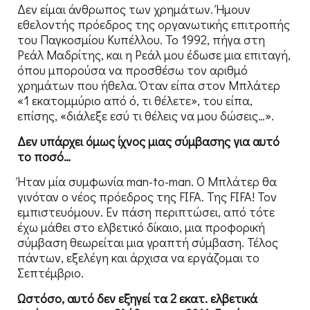
Δεν είμαι άνθρωπος των χρημάτων. Ήμουν
εθελοντής πρόεδρος της οργανωτικής επιτροπής
του Παγκοσμίου Κυπέλλου. Το 1992, πήγα στη
Ρεάλ Μαδρίτης, και η Ρεάλ μου έδωσε μια επιταγή,
όπου μπορούσα να προσθέσω τον αριθμό
χρημάτων που ήθελα. Όταν είπα στον Μπλάτερ
«1 εκατομμύριο από ό, τι θέλετε», του είπα,
επίσης, «διάλεξε εσύ τι θέλεις να μου δώσεις…».
Δεν υπάρχει όμως ίχνος μιας σύμβασης για αυτό
το ποσό…
Ήταν μία συμφωνία man-to-man. Ο Μπλάτερ θα
γινόταν ο νέος πρόεδρος της FIFA. Της FIFA! Τον
εμπιστευόμουν. Εν πάση περιπτώσει, από τότε
έχω μάθει στο ελβετικό δίκαιο, μια προφορική
σύμβαση θεωρείται μια γραπτή σύμβαση. Τέλος
πάντων, εξελέγη και άρχισα να εργάζομαι το
Σεπτέμβριο.
Ωστόσο, αυτό δεν εξηγεί τα 2 εκατ. ελβετικά