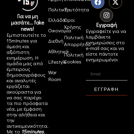
Πολιτική
Ταυτότητα
Για να μη
Ελλάδα
Όροι
μασάτε... fake
Εγγραφή
Χρήσης
news!
Οικονομία
Εγγραφείτε για να
Εμπιστευτείτε το
λαμβάνετε
Πολιτική
15minutes για
Διεθνή
ενημερώσεις στο
Απορρήτου
άμεση και
e-mail σας και να
Αθλητικά
αξιόπιστη
είστε πάντοτε
Πολιτική
ενημέρωση. Η
ενημερωμένοι
Cookies
Lifestyle
ομάδα μας από
έμπειρους
War
δημοσιογράφους
Room
και αναλυτές
εργάζεται
ΕΓΓΡΑΦΗ
ακούραστα για
να σας παρέχει
τα πιο πρόσφατα
νέα, με έμφαση
στην αλήθεια και
την
αντικειμενικότητα.
Με το
15minutes
,