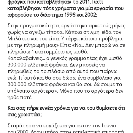
φράγκα που καταβλήθηκαν το 2011. Γιατί
καταβλήθηκαν τότε χρήματα για μία εργασία που
αφορούσε το διάστημα 1998 και 2002;
Στην πραγματικότητα, εργάστηκα αρκετούς μήνες
χωρίς να αγγίξω τίποτα. Κάποια στιγμή, είδα τον
Μπλάτερ και του είπα: Υπάρχει κάποιο πρόβλημα
με την πληρωμή μου;» Είπε: «Ναι. Δεν μπορώ να σε
πληρώσω 1 εκατομμύριο ως μισθό.
Καταλαβαίνεις… ο γενικός γραμματέας έχει μισθό
300.000 ελβετικά φράγκα. Δεν μπορείς να
πληρωθείς το τριπλάσιο από αυτό που παίρνω
εγώ. Γι ‘αυτό και θα σου δώσω ένα συμβόλαιο για
300.000 ελβετικά φράγκα και θα σου δώσουμε τα
υπόλοιπο αργότερα». Μόνο που το αργότερα δεν
ήρθε ποτέ.
Και σας πήρε εννέα χρόνια για να του θυμίσετε ότι
σας χρωστάει;
Σταμάτησα να εργάζομαι για αυτόν τον Ιούνιο
του 2002, όταν μπήκα στην εκτελεστική επιτροπή