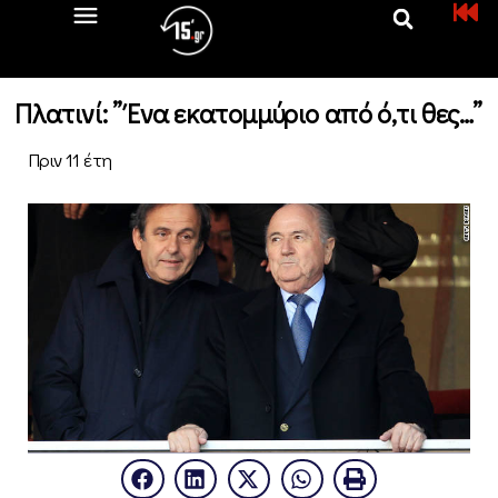
Πλατινί: ” Ένα εκατομμύριο από ό,τι θες…”
Πριν 11 έτη