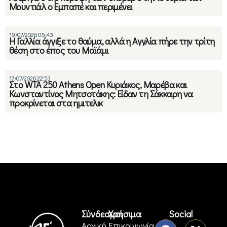
Μουντιάλ ο Εμπαπέ και περιμένει
19/07/2026 05:43
Η Γαλλία άγγιξε το θαύμα, αλλά η Αγγλία πήρε την τρίτη
θέση στο έπος του Μαϊάμι
17/07/2026 22:53
Στο WTA 250 Athens Open Κυριάκος, Μαρέβα και
Κωνσταντίνος Μητσοτάκης: Είδαν τη Σάκκαρη να
προκρίνεται στα ημιτελικ
Σύνδεσμοι
Χρήσιμα
Social
Αρχική
Επικοινωνία