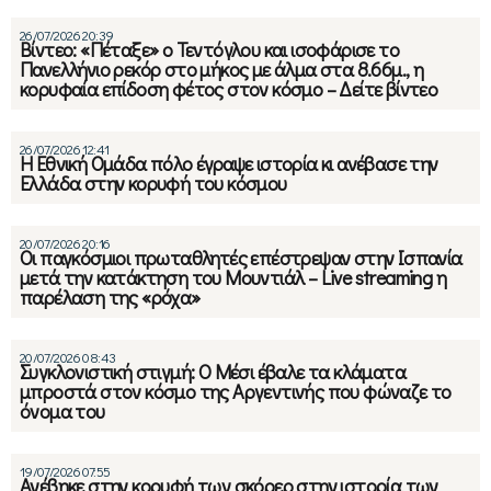
26/07/2026 20:39
Βίντεο: «Πέταξε» ο Τεντόγλου και ισοφάρισε το
Πανελλήνιο ρεκόρ στο μήκος με άλμα στα 8.66μ., η
κορυφαία επίδοση φέτος στον κόσμο – Δείτε βίντεο
26/07/2026 12:41
Η Εθνική Ομάδα πόλο έγραψε ιστορία κι ανέβασε την
Ελλάδα στην κορυφή του κόσμου
20/07/2026 20:16
Οι παγκόσμιοι πρωταθλητές επέστρεψαν στην Ισπανία
μετά την κατάκτηση του Μουντιάλ – Live streaming η
παρέλαση της «ρόχα»
20/07/2026 08:43
Συγκλονιστική στιγμή: Ο Μέσι έβαλε τα κλάματα
μπροστά στον κόσμο της Αργεντινής που φώναζε το
όνομα του
19/07/2026 07:55
Ανέβηκε στην κορυφή των σκόρερ στην ιστορία των