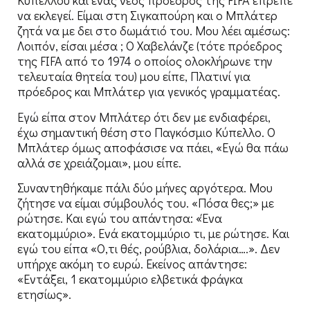
Κυπέλλου και ένας νέος πρόεδρος της FIFA έπρεπε
να εκλεγεί. Είμαι στη Σιγκαπούρη και ο Μπλάτερ
ζητά να με δει στο δωμάτιό του. Μου λέει αμέσως:
Λοιπόν, είσαι μέσα ; Ο Χαβελάνζε (τότε πρόεδρος
της FIFA από το 1974 ο οποίος ολοκλήρωνε την
τελευταία θητεία του) μου είπε, Πλατινί για
πρόεδρος και Μπλάτερ για γενικός γραμματέας.
Εγώ είπα στον Μπλάτερ ότι δεν με ενδιαφέρει,
έχω σημαντική θέση στο Παγκόσμιο Κύπελλο. Ο
Μπλάτερ όμως αποφάσισε να πάει, «Εγώ θα πάω
αλλά σε χρειάζομαι», μου είπε.
Συναντηθήκαμε πάλι δύο μήνες αργότερα. Μου
ζήτησε να είμαι σύμβουλός του. «Πόσα θες;» με
ρώτησε. Και εγώ του απάντησα: «Ένα
εκατομμύριο». Ενά εκατομμύριο τι, με ρώτησε. Και
εγώ του είπα «Ο,τι θές, ρούβλια, δολάρια….». Δεν
υπήρχε ακόμη το ευρώ. Εκείνος απάντησε:
«Εντάξει, 1 εκατομμύριο ελβετικά φράγκα
ετησίως».