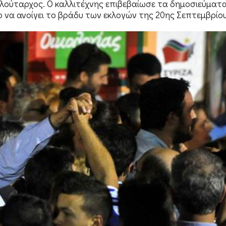
λούταρχος. Ο καλλιτέχνης επιβεβαίωσε τα δημοσιεύματ
o να ανοίγει το βράδυ των εκλογών της 20ης Σεπτεμβρίο