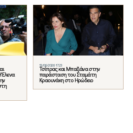
13/06/2026 17:23
αι
Τσίπρας και Μπαζιάνα στην
Η Έλενα
παράσταση του Σταμάτη
την
Κραουνάκη στο Ηρώδειο
στη