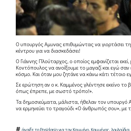
Ο υπουργός Αμυνας επιθυμώντας να γιορτάσει τη ν
κέντρου για να διασκεδάσει!
Ο Γιάννης Πλούταρχος, ο οποίος εμφανίζεται εκεί
Κοντόπουλος να ανοίξουμε το μαγαζί και εγώ σαν 
κόσμο. Και όταν μου ζητάνε να κάνω κάτι τέτοιο ε
Σε ερώτηση αν ο κ. Καμμένος γλέντησε εκείνο το 
όπως έπρεπε, με σωστό τρόπο!».
Τα δημοσιεύματα, μάλιστα, ήθελαν τον υπουργό 
να ερμηνεύει το τραγούδι «Ο άνθρωπός σου», με
,
,
,
άνοιξε το Posidonio για τον Καμμένο
Καμμένος
λουλούδια