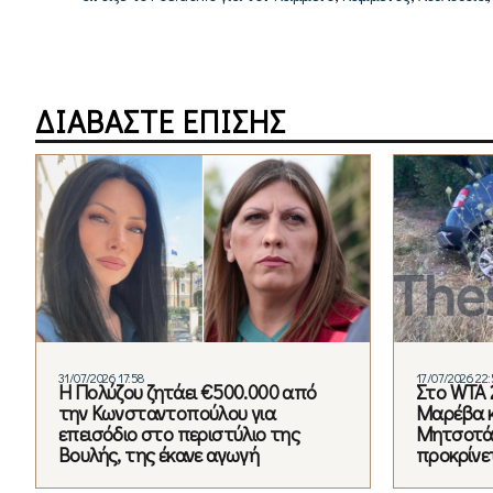
ΔΙΑΒΑΣΤΕ ΕΠΙΣΗΣ
31/07/2026 17:58
17/07/2026 22:
Η Πολύζου ζητάει €500.000 από
Στο WTA 
την Κωνσταντοπούλου για
Μαρέβα κ
επεισόδιο στο περιστύλιο της
Μητσοτάκ
Βουλής, της έκανε αγωγή
προκρίνετ