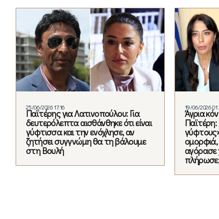
25/06/2026 17:16
19/06/2026 01:
Παϊτέρης για Λατινοπούλου: Για
Άγρια κό
δευτερόλεπτα αισθάνθηκε ότι είναι
Παϊτέρη:
γύφτισσα και την ενόχλησε, αν
γύφτους»
ζητήσει συγγνώμη θα τη βάλουμε
ομορφιά,
στη Βουλή
αγόρασε 
πλήρωσε