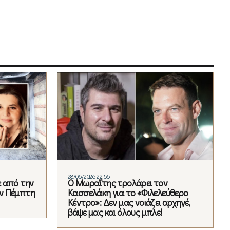
28/06/2026 22:56
 από την
Ο Μωραΐτης τρολάρει τον
ν Πέμπτη
Κασσελάκη για το «Φιλελεύθερο
Κέντρο»: Δεν μας νοιάζει αρχηγέ,
βάψε μας και όλους μπλε!