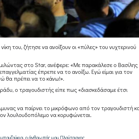
ίκη του, ζήτησε να ανοίξουν οι «πύλες» του νυχτερινού
, μιλώντας στο Star, ανέφερε: «Με παρακάλεσε ο Βασίλης
επαγγελματίας έπρεπε να το ανοίξω. Εγώ είμαι για τον
γώ θα πρέπει να το κάνω!».
βράδυ, ο τραγουδιστής είπε πως «διασκεδάσαμε έτσι
Αμυνας να παίρνει το μικρόφωνο από τον τραγουδιστή κα
 τον λουλουδοπόλεμο να κορυφώνεται.
,
,
μπουζούκια
ο άνθρωπός μου
Πλούταρχος