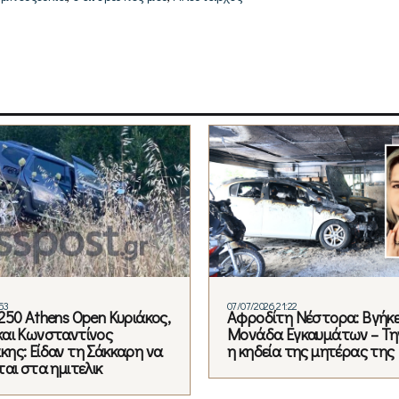
53
07/07/2026 21:22
250 Athens Open Κυριάκος,
Αφροδίτη Νέστορα: Βγήκε
αι Κωνσταντίνος
Μονάδα Εγκαυμάτων – Τη
ης: Είδαν τη Σάκκαρη να
η κηδεία της μητέρας της
αι στα ημιτελικ