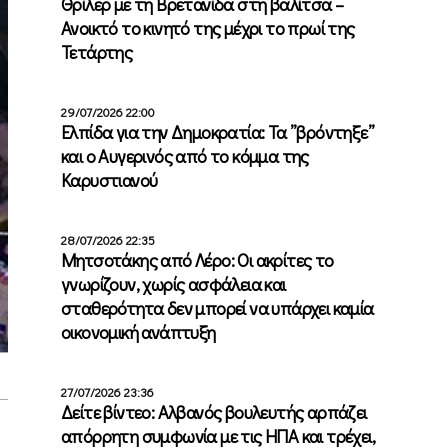
Θρίλερ με τη Βρετανίδα στη βαλίτσα –
Ανοικτό το κινητό της μέχρι το πρωί της
Τετάρτης
29/07/2026 22:00
Ελπίδα για την Δημοκρατία: Τα ”βρόντηξε”
και ο Αυγερινός από το κόμμα της
Καρυστιανού
28/07/2026 22:35
Μητσοτάκης από Λέρο: Οι ακρίτες το
γνωρίζουν, χωρίς ασφάλεια και
σταθερότητα δεν μπορεί να υπάρχει καμία
οικονομική ανάπτυξη
27/07/2026 23:36
Δείτε βίντεο: Αλβανός βουλευτής αρπάζει
απόρρητη συμφωνία με τις ΗΠΑ και τρέχει,