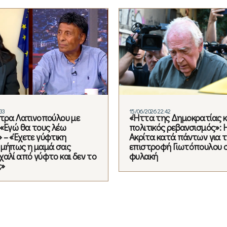
33
15/06/2026 22:42
ντρα Λατινοπούλου με
«Ήττα της Δημοκρατίας κ
 «Εγώ θα τους λέω
πολιτικός ρεβανσισμός»: 
 – «Έχετε γύφτικη
Ακρίτα κατά πάντων για 
 μήπως η μαμά σας
επιστροφή Γιωτόπουλου 
χαλί από γύφτο και δεν το
φυλακή
;»