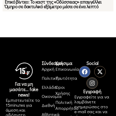
Επικό βίντεο: Το καστ της «Οδύσσειας» απαγγέλλει
Όμηρο σε δακτυλικό εξάμετρο μέσα σε ένα λεπτό
Σύνδεσμοι
Χρήσιμα
Social
Αρχική
Επικοινωνία
Πολιτική
Ταυτότητα
Για να μη
Ελλάδα
Όροι
μασάτε... fake
Εγγραφή
Χρήσης
news!
Οικονομία
Εγγραφείτε για να
Εμπιστευτείτε το
λαμβάνετε
Πολιτική
15minutes για
Διεθνή
ενημερώσεις στο
Απορρήτου
άμεση και
e-mail σας και να
Αθλητικά
αξιόπιστη