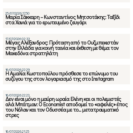
25/07/2026 17:50
Μαρία Σάκκαρη – Κωνσταντίνος Μητσοτάκης: Ταξίδι
στα Χανιά για το ερωτευμένο ζευγάρι
17/07/2026 02:33
Μέγας Αλέξανδρος: Πρόταση από το Ουζμπεκιστάν
στην Ελλάδα για κοινή ταινία και έκθεση με θέμα τον
Μακεδόνα στρατηλάτη
16/07/2026 22:29
Η Αμαλία Κωστοπούλου πρόσθεσε το επώνυμο του
συζύγου της στον λογαριασμό της στο Instagram
16/07/2026 22:23
Δεν είναι μόνο η μαύρη ωραία Ελένη και οι πολεμιστές
αλά Μπάτμαν: Ο Economist αποδομεί το «αφελές» έπος
του Νόλαν και τον Οδυσσέα με το… μετατραυματικό
στρες
16/07/2026 21:25