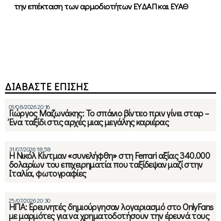
την επέκταση των αρμοδιοτήτων ΕΥΔΑΠ και ΕΥΑΘ
ΔΙΑΒΑΣΤΕ ΕΠΙΣΗΣ
01/08/2026 20:16
Γιώργος Μαζωνάκης: Το σπάνιο βίντεο πριν γίνει σταρ –
Ένα ταξίδι στις αρχές μιας μεγάλης καριέρας
31/07/2026 18:58
Η Νικόλ Κίντμαν «συνελήφθη» στη Ferrari αξίας 340.000
δολαρίων του επιχειρηματία που ταξίδεψαν μαζί στην
Ιταλία, φωτογραφίες
25/07/2026 20:30
ΗΠΑ: Ερευνητές δημιούργησαν λογαριασμό στο OnlyFans
με μαρμότες για να χρηματοδοτήσουν την έρευνά τους