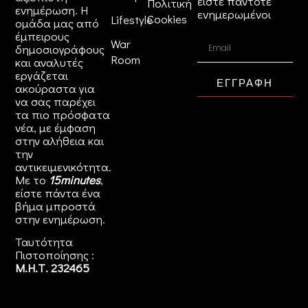
είστε πάντοτε
Πολιτική
ενημέρωση. Η
ενημερωμένοι
Cookies
Lifestyle
ομάδα μας από
έμπειρους
War
δημοσιογράφους
Room
και αναλυτές
εργάζεται
ΕΓΓΡΑΦΗ
ακούραστα για
να σας παρέχει
τα πιο πρόσφατα
νέα, με έμφαση
στην αλήθεια και
την
αντικειμενικότητα.
Με το
15minutes
,
είστε πάντα ένα
βήμα μπροστά
στην
ενημέρωση
.
Ταυτότητα
Πιστοποίησης :
Μ.Η.Τ. 232465