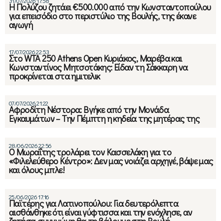
31/07/2026 17:58
Η Πολύζου ζητάει €500.000 από την Κωνσταντοπούλου
για επεισόδιο στο περιστύλιο της Βουλής, της έκανε
αγωγή
17/07/2026 22:53
Στο WTA 250 Athens Open Κυριάκος, Μαρέβα και
Κωνσταντίνος Μητσοτάκης: Είδαν τη Σάκκαρη να
προκρίνεται στα ημιτελικ
07/07/2026 21:22
Αφροδίτη Νέστορα: Βγήκε από την Μονάδα
Εγκαυμάτων – Την Πέμπτη η κηδεία της μητέρας της
28/06/2026 22:56
Ο Μωραΐτης τρολάρει τον Κασσελάκη για το
«Φιλελεύθερο Κέντρο»: Δεν μας νοιάζει αρχηγέ, βάψε μας
και όλους μπλε!
25/06/2026 17:16
Παϊτέρης για Λατινοπούλου: Για δευτερόλεπτα
αισθάνθηκε ότι είναι γύφτισσα και την ενόχλησε, αν
ζητήσει συγγνώμη θα τη βάλουμε στη Βουλή