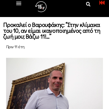
Προκαλεί ο Βαρουφάκης: “Στην κλίμακα
του 10, αν είμαι ικανοποιημένος από τη
ζωή μου; Βάζω 11!…”
Πριν 11 έτη