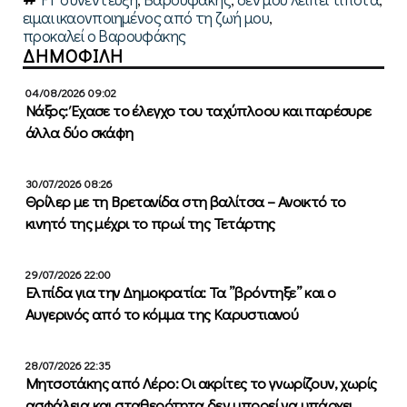
ειμαι ικαονποιημένος από τη ζωή μου
,
προκαλεί ο Βαρουφάκης
ΔΗΜΟΦΙΛΗ
04/08/2026 09:02
Νάξος: Έχασε το έλεγχο του ταχύπλοου και παρέσυρε
άλλα δύο σκάφη
30/07/2026 08:26
Θρίλερ με τη Βρετανίδα στη βαλίτσα – Ανοικτό το
κινητό της μέχρι το πρωί της Τετάρτης
29/07/2026 22:00
Ελπίδα για την Δημοκρατία: Τα ”βρόντηξε” και ο
Αυγερινός από το κόμμα της Καρυστιανού
28/07/2026 22:35
Μητσοτάκης από Λέρο: Οι ακρίτες το γνωρίζουν, χωρίς
ασφάλεια και σταθερότητα δεν μπορεί να υπάρχει