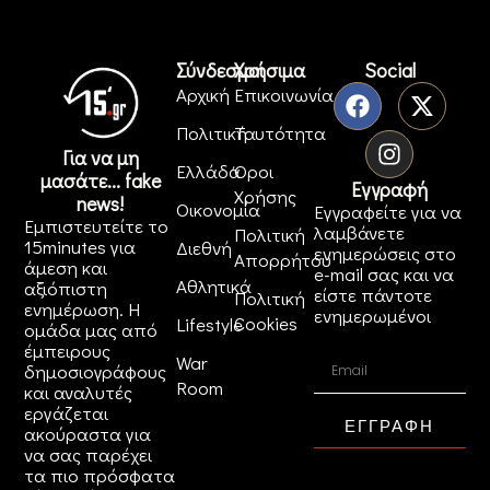
Σύνδεσμοι
Χρήσιμα
Social
Αρχική
Επικοινωνία
Πολιτική
Ταυτότητα
Για να μη
Ελλάδα
Όροι
μασάτε... fake
Εγγραφή
Χρήσης
news!
Οικονομία
Εγγραφείτε για να
Εμπιστευτείτε το
λαμβάνετε
Πολιτική
15minutes για
Διεθνή
ενημερώσεις στο
Απορρήτου
άμεση και
e-mail σας και να
Αθλητικά
αξιόπιστη
είστε πάντοτε
Πολιτική
ενημέρωση. Η
ενημερωμένοι
Cookies
Lifestyle
ομάδα μας από
έμπειρους
War
δημοσιογράφους
Room
και αναλυτές
εργάζεται
ΕΓΓΡΑΦΗ
ακούραστα για
να σας παρέχει
τα πιο πρόσφατα