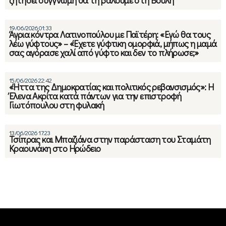
19/06/2026 01:33
Άγρια κόντρα Λατινοπούλου με Παϊτέρη: «Εγώ θα τους
λέω γύφτους» – «Έχετε γύφτικη ομορφιά, μήπως η μαμά
σας αγόρασε χαλί από γύφτο και δεν το πλήρωσε;»
15/06/2026 22:42
«Ήττα της Δημοκρατίας και πολιτικός ρεβανσισμός»: Η
Έλενα Ακρίτα κατά πάντων για την επιστροφή
Γιωτόπουλου στη φυλακή
13/06/2026 17:23
Τσίπρας και Μπαζιάνα στην παράσταση του Σταμάτη
Κραουνάκη στο Ηρώδειο