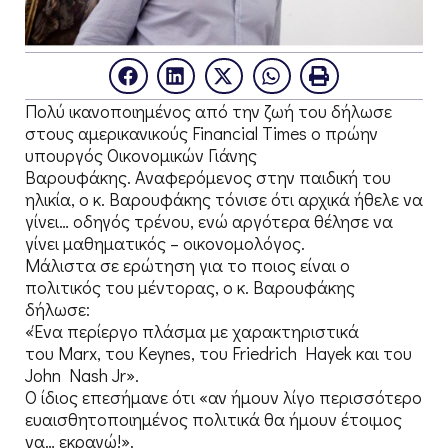
Πολύ ικανοποιημένος από την ζωή του δήλωσε
στους αμερικανικούς Financial Times ο πρώην
υπουργός Οικονομικών Γιάνης
Βαρουφάκης.
Αναφερόμενος στην παιδική του
ηλικία, ο κ. Βαρουφάκης τόνισε ότι αρχικά ήθελε να
γίνει… οδηγός τρένου, ενώ αργότερα θέλησε να
γίνει μαθηματικός – οικονομολόγος.
Μάλιστα σε ερώτηση για το ποιος είναι ο
πολιτικός του μέντορας, ο κ. Βαρουφάκης
δήλωσε:
«Ένα περίεργο πλάσμα με χαρακτηριστικά
του Marx, του Keynes, του Friedrich Hayek και του
John Nash Jr».
Ο ίδιος επεσήμανε ότι «αν ήμουν λίγο περισσότερο
ευαισθητοποιημένος πολιτικά θα ήμουν έτοιμος
να… εκραγώ!».