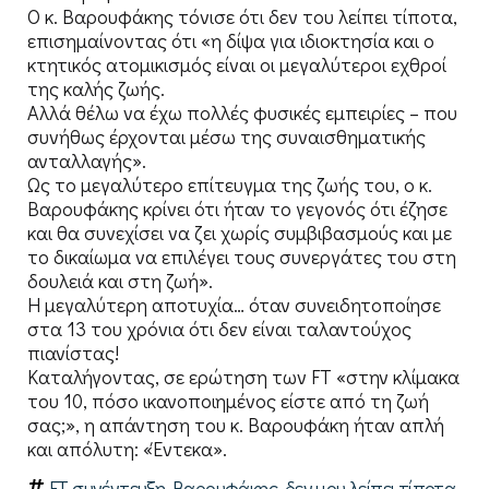
Ο κ. Βαρουφάκης τόνισε ότι δεν του λείπει τίποτα,
επισημαίνοντας ότι «η δίψα για ιδιοκτησία και ο
κτητικός ατομικισμός είναι οι μεγαλύτεροι εχθροί
της καλής ζωής.
Αλλά θέλω να έχω πολλές φυσικές εμπειρίες – που
συνήθως έρχονται μέσω της συναισθηματικής
ανταλλαγής».
Ως το μεγαλύτερο επίτευγμα της ζωής του, ο κ.
Βαρουφάκης κρίνει ότι ήταν το γεγονός ότι έζησε
και θα συνεχίσει να ζει χωρίς συμβιβασμούς και με
το δικαίωμα να επιλέγει τους συνεργάτες του στη
δουλειά και στη ζωή».
Η μεγαλύτερη αποτυχία… όταν συνειδητοποίησε
στα 13 του χρόνια ότι δεν είναι ταλαντούχος
πιανίστας!
Καταλήγοντας, σε ερώτηση των FT «στην κλίμακα
του 10, πόσο ικανοποιημένος είστε από τη ζωή
σας;», η απάντηση του κ. Βαρουφάκη ήταν απλή
και απόλυτη: «Έντεκα».
FT συνέντευξη
,
Βαρουφάκης
,
δεν μου λείπει τίποτα
,