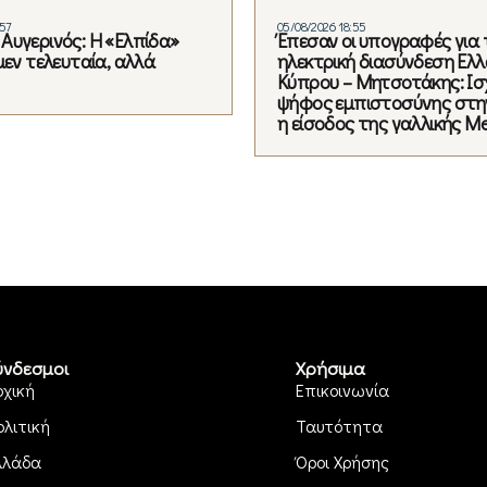
:57
05/08/2026 18:55
Αυγερινός: Η «Ελπίδα»
Έπεσαν οι υπογραφές για 
μεν τελευταία, αλλά
ηλεκτρική διασύνδεση Ελλ
Κύπρου – Μητσοτάκης: Ισ
ψήφος εμπιστοσύνης στη
η είσοδος της γαλλικής Me
ύνδεσμοι
Χρήσιμα
ρχική
Επικοινωνία
ολιτική
Ταυτότητα
λλάδα
Όροι Χρήσης