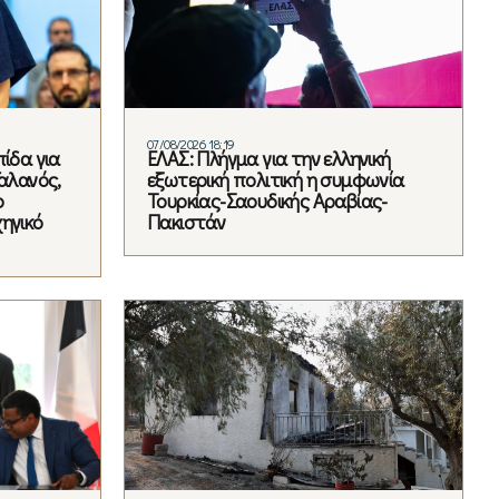
07/08/2026 18:19
ίδα για
ΕΛΑΣ: Πλήγμα για την ελληνική
Γαλανός,
εξωτερική πολιτική η συμφωνία
ο
Τουρκίας-Σαουδικής Αραβίας-
ηγικό
Πακιστάν