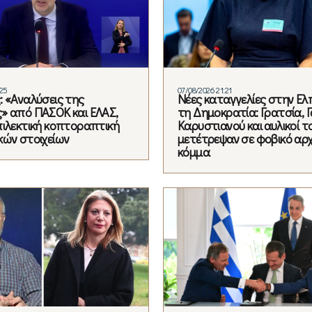
:25
07/08/2026 21:21
: «Αναλύσεις της
Νέες καταγγελίες στην Ελπ
» από ΠΑΣΟΚ και ΕΛΑΣ,
τη Δημοκρατία: Γρατσία, 
πιλεκτική κοπτοραπτική
Καρυστιανού και αυλικοί τ
κών στοιχείων
μετέτρεψαν σε φοβικό αρχ
κόμμα