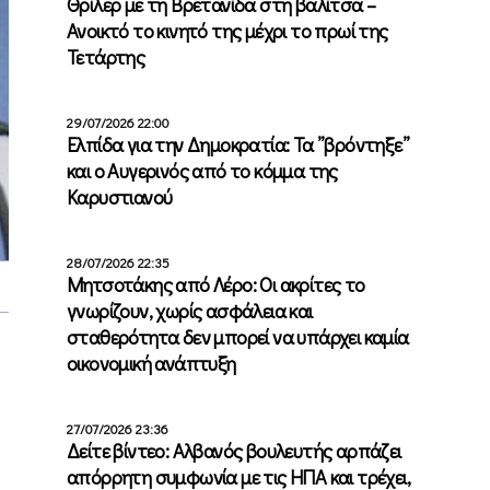
Θρίλερ με τη Βρετανίδα στη βαλίτσα –
Ανοικτό το κινητό της μέχρι το πρωί της
Τετάρτης
29/07/2026 22:00
Ελπίδα για την Δημοκρατία: Τα ”βρόντηξε”
και ο Αυγερινός από το κόμμα της
Καρυστιανού
28/07/2026 22:35
Μητσοτάκης από Λέρο: Οι ακρίτες το
γνωρίζουν, χωρίς ασφάλεια και
σταθερότητα δεν μπορεί να υπάρχει καμία
οικονομική ανάπτυξη
27/07/2026 23:36
Δείτε βίντεο: Αλβανός βουλευτής αρπάζει
απόρρητη συμφωνία με τις ΗΠΑ και τρέχει,