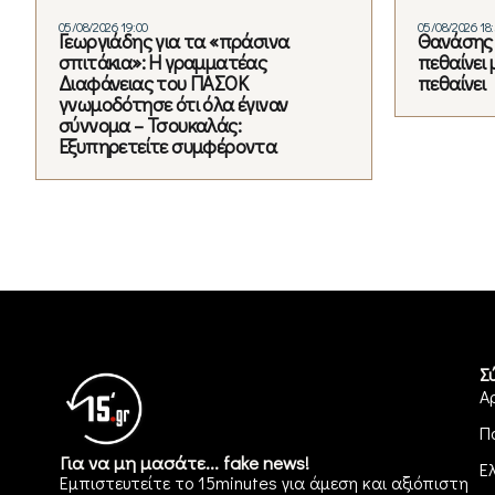
05/08/2026 19:00
05/08/2026 18
Γεωργιάδης για τα «πράσινα
Θανάσης 
σπιτάκια»: Η γραμματέας
πεθαίνει 
Διαφάνειας του ΠΑΣΟΚ
πεθαίνει
γνωμοδότησε ότι όλα έγιναν
σύννομα – Τσουκαλάς:
Εξυπηρετείτε συμφέροντα
Σ
Α
Π
Για να μη μασάτε... fake news!
Ε
Εμπιστευτείτε το 15minutes για άμεση και αξιόπιστη