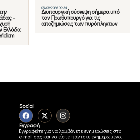
05/08/2026 09:34
την
Διυπουργική σύσκεψη σήμερα υπό
άδας –
τον Πρωθυπουργό για τις
χυρή
αποζημιώσεις των πυρόπληκτων
ν Ελλάδα
ridiam
Social
Εγγραφή
Εγγραφείτε για να λαμβάνετε ενημερώσεις στο
e-mail σας και να είστε πάντοτε ενημερωμένοι