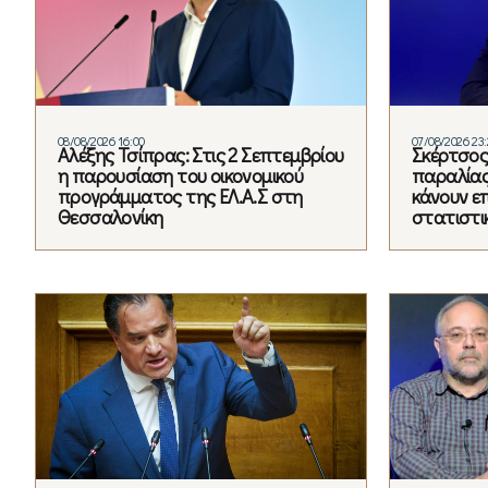
08/08/2026 16:00
07/08/2026 23
Αλέξης Τσίπρας: Στις 2 Σεπτεμβρίου
Σκέρτσος
η παρουσίαση του οικονομικού
παραλίας
προγράμματος της ΕΛ.Α.Σ στη
κάνουν ε
Θεσσαλονίκη
στατιστι