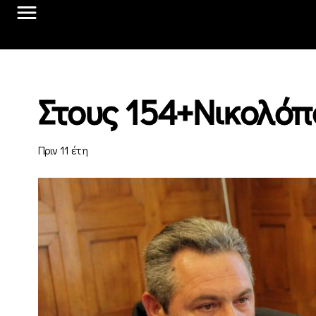
Στους 154+Νικολόπ
Πριν 11 έτη