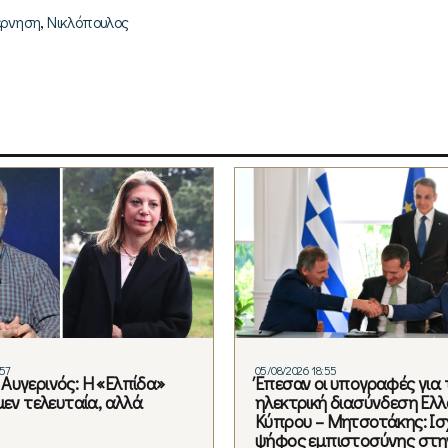
,
έρνηση
Νικλόπουλος
:57
05/08/2026 18:55
Αυγερινός: Η «Ελπίδα»
Έπεσαν οι υπογραφές για 
μεν τελευταία, αλλά
ηλεκτρική διασύνδεση Ελλ
Κύπρου – Μητσοτάκης: Ισ
ψήφος εμπιστοσύνης στη