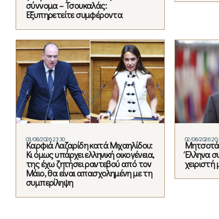
σύννομα – Τσουκαλάς:
Εξυπηρετείτε συμφέροντα
03/08/2026 23:30
02/08/2026 20
Καρφιά Λαζαρίδη κατά Μιχαηλίδου:
Μητσοτάκ
Κι όμως υπάρχει ελληνική οικογένεια,
Έλληνα σ
της έχω ζητήσει ραντεβού από τον
χειριστή 
Μάιο, θα είναι απασχολημένη με τη
συμπερίληψη