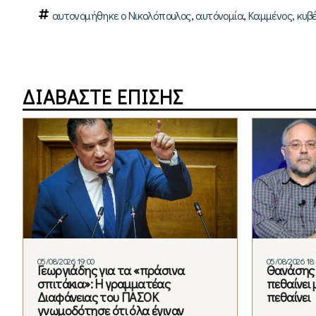
,
,
,
αυτονομήθηκε ο Νικολόπουλος
αυτόνομία
Καμμένος
κυβ
ΔΙΑΒΑΣΤΕ ΕΠΙΣΗΣ
05/08/2026 19:00
05/08/2026 18
Γεωργιάδης για τα «πράσινα
Θανάσης 
σπιτάκια»: Η γραμματέας
πεθαίνει 
Διαφάνειας του ΠΑΣΟΚ
πεθαίνει
γνωμοδότησε ότι όλα έγιναν