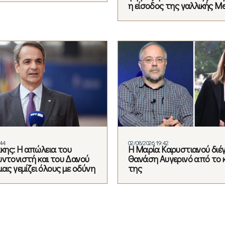
η είσοδος της γαλλικής Me
:44
02/08/2026 19:42
ης: Η απώλεια του
Η Μαρία Καρυστιανού διέ
υντονιστή και του Δανού
Θανάση Αυγερινό από το 
μας γεμίζει όλους με οδύνη
της