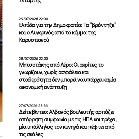
29/07/2026 22:00
Ελπίδα για την Δημοκρατία: Τα ”βρόντηξε”
και ο Αυγερινός από το κόμμα της
Καρυστιανού
28/07/2026 22:35
Μητσοτάκης από Λέρο: Οι ακρίτες το
γνωρίζουν, χωρίς ασφάλεια και
σταθερότητα δεν μπορεί να υπάρχει καμία
οικονομική ανάπτυξη
27/07/2026 23:36
Δείτε βίντεο: Αλβανός βουλευτής αρπάζει
απόρρητη συμφωνία με τις ΗΠΑ και τρέχει,
μία υπάλληλος τον κυνηγά και πέφτει από
τις σκάλες