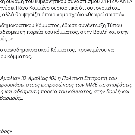
τική δύναμη του κυβερνητικού συνασπισμού ΣΥΡΙΖΑ-ΑΝΕΛ
ηνύσει Πάνο Καμμένο oυσιαστικά ότι αυτονομείται,
 αλλά θα ψηφίζει όποιο νομοσχέδιο «θεωρεί σωστό».
ανοδημοκρατικού Κόμματος, έδωσε συνέντευξη Τύπου
αδέσμευτη πορεία του κόμματος, στην Βουλή και στην
ούς…»
ριστιανοδημοκρατικού Κόμματος, προκειμένου να
του κόμματος.
«Αμαλία» (Β. Αμαλίας 10), η Πολιτική Επιτροπή του
αρουσιάσει στους εκπροσώπους των ΜΜΕ τις αποφάσεις
μη και αδέσμευτη πορεία του κόμματος, στην Βουλή και
ιβασμούς…
άδος»