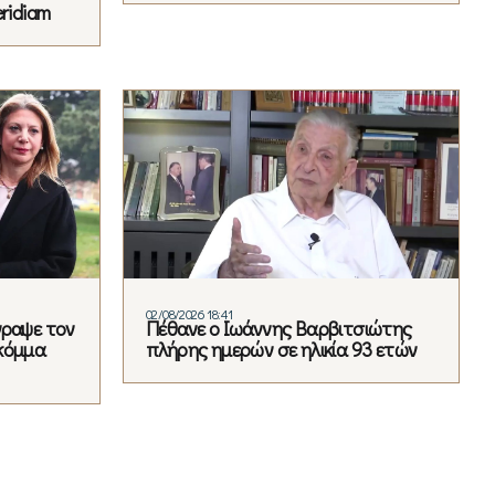
ridiam
02/08/2026 18:41
γραψε τον
Πέθανε ο Ιωάννης Βαρβιτσιώτης
κόμμα
πλήρης ημερών σε ηλικία 93 ετών