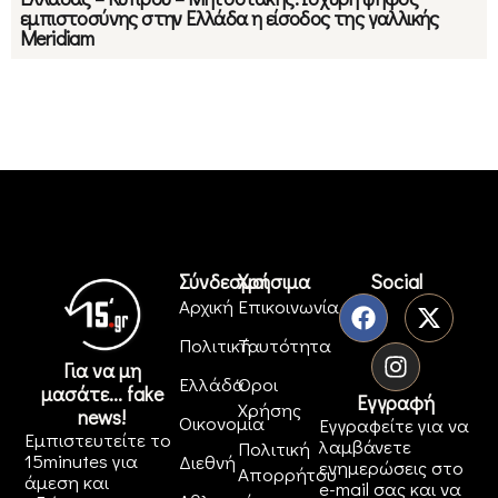
εμπιστοσύνης στην Ελλάδα η είσοδος της γαλλικής
Meridiam
Σύνδεσμοι
Χρήσιμα
Social
Αρχική
Επικοινωνία
Πολιτική
Ταυτότητα
Για να μη
Ελλάδα
Όροι
μασάτε... fake
Εγγραφή
Χρήσης
news!
Οικονομία
Εγγραφείτε για να
Εμπιστευτείτε το
λαμβάνετε
Πολιτική
15minutes για
Διεθνή
ενημερώσεις στο
Απορρήτου
άμεση και
e-mail σας και να