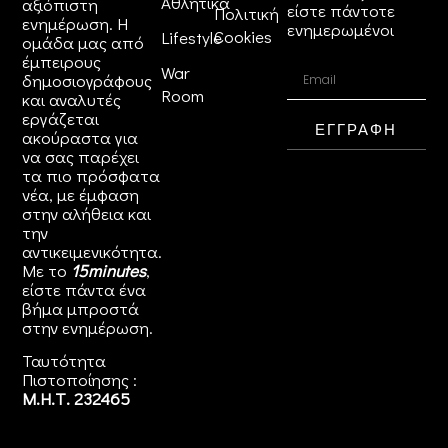
Αθλητικά
αξιόπιστη
είστε πάντοτε
Πολιτική
ενημέρωση. Η
ενημερωμένοι
Cookies
Lifestyle
ομάδα μας από
έμπειρους
War
δημοσιογράφους
Room
και αναλυτές
εργάζεται
ΕΓΓΡΑΦΗ
ακούραστα για
να σας παρέχει
τα πιο πρόσφατα
νέα, με έμφαση
στην αλήθεια και
την
αντικειμενικότητα.
Με το
15minutes
,
είστε πάντα ένα
βήμα μπροστά
στην
ενημέρωση
.
Ταυτότητα
Πιστοποίησης :
Μ.Η.Τ. 232465