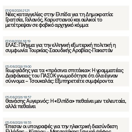
07/08/2026 21:21
Νέες καταγγελίες στην Ελπίδα για τη Δημοκρατία:
Γρατσία, Γαλανός, Καρυστιανού και αυλικοί το
μετέτρεψαν σε φοβικό αρχηγικό κόμμα
07/08/2026 18:19
ΕΛΑΣ: Πλήγμα για την ελληνική εξωτερική πολιτική η
συμφωνία Τουρκίας-Σαουδικής Αραβίας-Πακιστάν
05/08/2026 19:00
Γεωργιάδης για τα «πράσινα σπιτάκια»: Η γραμματέας
Διαφάνειας του ΠΑΣΟΚ γνωμοδότησε ότι όλα έγιναν
σύννομα – Τσουκαλάς: Εξυπηρετείτε συμφέροντα
05/08/2026 18:57
Θανάσης Αυγερινός: Η «Ελπίδα» πεθαίνει μεν τελευταία,
αλλά πεθαίνει
05/08/2026 18:55
Έπεσαν οι υπογραφές για την ηλεκτρική διασύνδεση
Ελλάδας – Κύπρου – Μητσοτάκης: Ισχυρή ψήφος