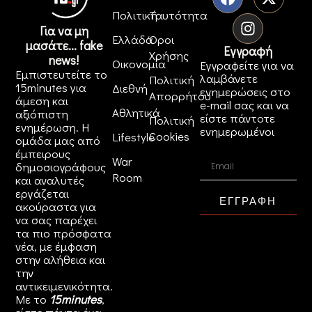
Πολιτική
Ταυτότητα
Για να μη
Ελλάδα
Όροι
μασάτε... fake
Εγγραφή
Χρήσης
news!
Οικονομία
Εγγραφείτε για να
Εμπιστευτείτε το
λαμβάνετε
Πολιτική
15minutes για
Διεθνή
ενημερώσεις στο
Απορρήτου
άμεση και
e-mail σας και να
Αθλητικά
αξιόπιστη
είστε πάντοτε
Πολιτική
ενημέρωση. Η
ενημερωμένοι
Cookies
Lifestyle
ομάδα μας από
έμπειρους
War
δημοσιογράφους
Room
και αναλυτές
εργάζεται
ΕΓΓΡΑΦΗ
ακούραστα για
να σας παρέχει
τα πιο πρόσφατα
νέα, με έμφαση
στην αλήθεια και
την
αντικειμενικότητα.
Με το
15minutes
,