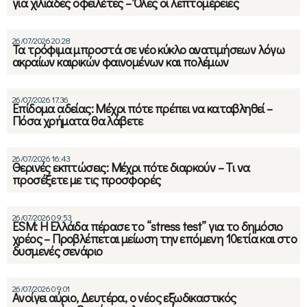
για χιλιάδες οφειλέτες – Όλες οι λεπτομέρειες
26/07/2026 20:28
Τα τρόφιμα μπροστά σε νέο κύκλο ανατιμήσεων λόγω
ακραίων καιρικών φαινομένων και πολέμων
26/07/2026 17:36
Επίδομα αδείας: Μέχρι πότε πρέπει να καταβληθεί –
Πόσα χρήματα θα λάβετε
26/07/2026 16:43
Θερινές εκπτώσεις: Μέχρι πότε διαρκούν – Τι να
προσέξετε με τις προσφορές
26/07/2026 09:53
ESM: Η Ελλάδα πέρασε το “stress test” για το δημόσιο
χρέος – Προβλέπεται μείωση την επόμενη 10ετία και στο
δυσμενές σενάριο
26/07/2026 09:01
Ανοίγει αύριο, Δευτέρα, ο νέος εξωδικαστικός