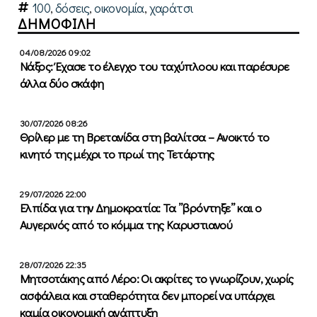
100
,
δόσεις
,
οικονομία
,
χαράτσι
ΔΗΜΟΦΙΛΗ
04/08/2026 09:02
Νάξος: Έχασε το έλεγχο του ταχύπλοου και παρέσυρε
άλλα δύο σκάφη
30/07/2026 08:26
Θρίλερ με τη Βρετανίδα στη βαλίτσα – Ανοικτό το
κινητό της μέχρι το πρωί της Τετάρτης
29/07/2026 22:00
Ελπίδα για την Δημοκρατία: Τα ”βρόντηξε” και ο
Αυγερινός από το κόμμα της Καρυστιανού
28/07/2026 22:35
Μητσοτάκης από Λέρο: Οι ακρίτες το γνωρίζουν, χωρίς
ασφάλεια και σταθερότητα δεν μπορεί να υπάρχει
καμία οικονομική ανάπτυξη