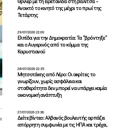
Θρίλερ με τη Βρετανίδα στη βαλίτσα –
Ανοικτό το κινητό της μέχρι το πρωί της
Τετάρτης
29/07/2026 22:00
Ελπίδα για την Δημοκρατία: Τα ”βρόντηξε”
και ο Αυγερινός από το κόμμα της
Καρυστιανού
28/07/2026 22:35
Μητσοτάκης από Λέρο: Οι ακρίτες το
γνωρίζουν, χωρίς ασφάλεια και
σταθερότητα δεν μπορεί να υπάρχει καμία
οικονομική ανάπτυξη
27/07/2026 23:36
Δείτε βίντεο: Αλβανός βουλευτής αρπάζει
ι
απόρρητη συμφωνία με τις ΗΠΑ και τρέχει,