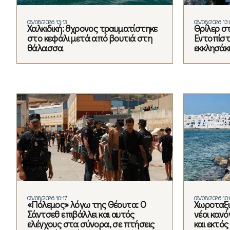
08/08/2026 13:13
08/08/2026 13:
Χαλκιδική: 8χρονος τραυματίστηκε
Θρίλερ σ
στο κεφάλι μετά από βουτιά στη
Εντοπίστ
θάλασσα
εκκλησάκ
08/08/2026 10:17
08/08/2026 10:
«Πόλεμος» λόγω της Θέουτα: Ο
Χωροταξικ
Σάντσεθ επιβάλλει και αυτός
νέοι κανό
ελέγχους στα σύνορα, σε πτήσεις
και εκτό