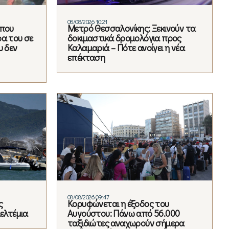
08/08/2026 10:21
 που
Μετρό Θεσσαλονίκης: Ξεκινούν τα
ρα του σε
δοκιμαστικά δρομολόγια προς
υ δεν
Καλαμαριά – Πότε ανοίγει η νέα
επέκταση
08/08/2026 09:47
ς
Κορυφώνεται η έξοδος του
μελτέμια
Αυγούστου: Πάνω από 56.000
ταξιδιώτες αναχωρούν σήμερα