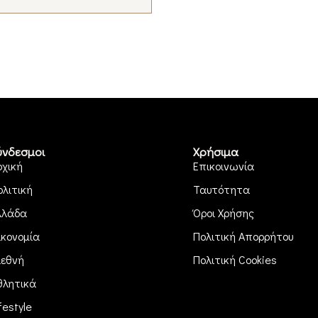
ύνδεσμοι
Χρήσιμα
ρχική
Επικοινωνία
ολιτική
Ταυτότητα
λλάδα
Όροι Χρήσης
ικονομία
Πολιτική Απορρήτου
ιεθνή
Πολιτική Cookies
θλητικά
festyle