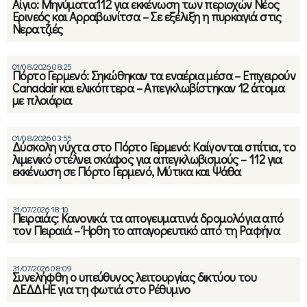
Αίγιο: Mηνύματα112 για εκκένωση των περιοχών Νέος
Ερινεός και Αρραβωνίτσα – Σε εξέλιξη η πυρκαγιά στις
Νερατζιές
01/08/2026 08:25
Πόρτο Γερμενό: Σηκώθηκαν τα εναέρια μέσα – Επιχειρούν
Canadair και ελικόπτερα – Απεγκλωβίστηκαν 12 άτομα
με πλοιάρια
01/08/2026 03:55
Δύσκολη νύχτα στο Πόρτο Γερμενό: Καίγονται σπίτια, το
λιμενικό στέλνει σκάφος για απεγκλωβισμούς – 112 για
εκκένωση σε Πόρτο Γερμενό, Μύτικα και Ψάθα
31/07/2026 18:10
Πειραιάς: Κανονικά τα απογευματινά δρομολόγια από
τον Πειραιά – Ήρθη το απαγορευτικό από τη Ραφήνα
31/07/2026 08:09
Συνελήφθη ο υπεύθυνος λειτουργίας δικτύου του
ΔΕΔΔΗΕ για τη φωτιά στο Ρέθυμνο