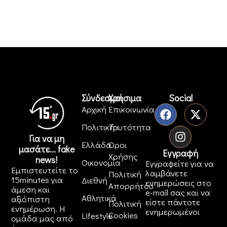
Σύνδεσμοι
Χρήσιμα
Social
Αρχική
Επικοινωνία
Πολιτική
Ταυτότητα
Για να μη
Ελλάδα
Όροι
μασάτε... fake
Εγγραφή
Χρήσης
news!
Οικονομία
Εγγραφείτε για να
Εμπιστευτείτε το
λαμβάνετε
Πολιτική
15minutes για
Διεθνή
ενημερώσεις στο
Απορρήτου
άμεση και
e-mail σας και να
Αθλητικά
αξιόπιστη
είστε πάντοτε
Πολιτική
ενημέρωση. Η
ενημερωμένοι
Cookies
Lifestyle
ομάδα μας από