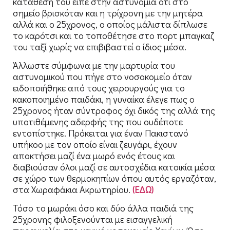
κατάθεσή του είπε στην αστυνομία ότι στο
σημείο βρισκόταν και η τρίχρονη με την μητέρα
αλλά και ο 25χρονος, ο οποίος μάλιστα δίπλωσε
το καρότσι και το τοποθέτησε στο πορτ μπαγκαζ
του ταξί χωρίς να επιβιβαστεί ο ίδιος μέσα.
Άλλωστε σύμφωνα με την μαρτυρία του
αστυνομικού που πήγε στο νοσοκομείο όταν
ειδοποιήθηκε από τους χειρουργούς για το
κακοποιημένο παιδάκι, η γυναίκα έλεγε πως ο
25χρονος ήταν σύντροφος όχι δικός της αλλά της
υποτιθέμενης αδερφής της που ουδέποτε
εντοπίστηκε. Πρόκειται για έναν Πακιστανό
υπήκοο με τον οποίο είναι ζευγάρι, έχουν
αποκτήσει μαζί ένα μωρό ενός έτους και
διαβιούσαν όλοι μαζί σε αυτοσχέδια κατοικία μέσα
σε χώρο των θερμοκηπίων όπου αυτός εργαζόταν,
στα Χωραφάκια Ακρωτηρίου.
(ΕΔΩ)
Τόσο το μωράκι όσο και δύο άλλα παιδιά της
25χρονης φιλοξενούνται με εισαγγελική