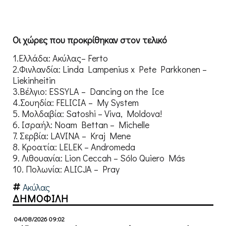
Οι χώρες που προκρίθηκαν στον τελικό
1.Ελλάδα: Ακύλας– Ferto
2.Φινλανδία: Linda Lampenius x Pete Parkkonen –
Liekinheitin
3.Βέλγιο: ESSYLA – Dancing on the Ice
4.Σουηδία: FELICIA – My System
5. Μολδαβία: Satoshi – Viva, Moldova!
6. Ισραήλ: Noam Bettan – Michelle
7. Σερβία: LAVINA – Kraj Mene
8. Κροατία: LELEK – Andromeda
9. Λιθουανία: Lion Ceccah – Sólo Quiero Más
10. Πολωνία: ALICJA – Pray
Ακύλας
ΔΗΜΟΦΙΛΗ
04/08/2026 09:02