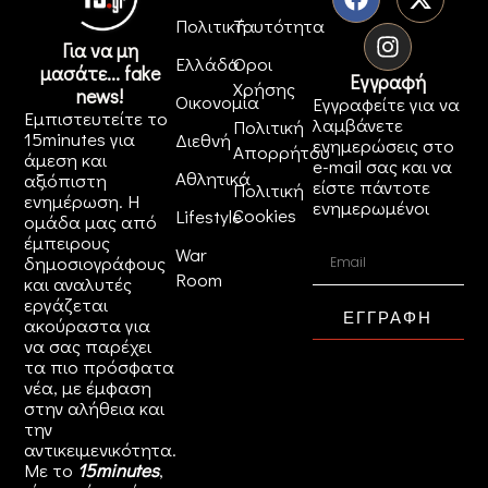
Πολιτική
Ταυτότητα
Για να μη
Ελλάδα
Όροι
μασάτε... fake
Εγγραφή
Χρήσης
news!
Οικονομία
Εγγραφείτε για να
Εμπιστευτείτε το
λαμβάνετε
Πολιτική
15minutes για
Διεθνή
ενημερώσεις στο
Απορρήτου
άμεση και
e-mail σας και να
Αθλητικά
αξιόπιστη
είστε πάντοτε
Πολιτική
ενημέρωση. Η
ενημερωμένοι
Cookies
Lifestyle
ομάδα μας από
έμπειρους
War
δημοσιογράφους
Room
και αναλυτές
εργάζεται
ΕΓΓΡΑΦΗ
ακούραστα για
να σας παρέχει
τα πιο πρόσφατα
νέα, με έμφαση
στην αλήθεια και
την
αντικειμενικότητα.
Με το
15minutes
,