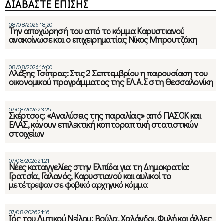
ΔΙΑΒΑΣΤΕ ΕΠΙΣΗΣ
08/08/2026 18:20
Την αποχώρησή του από το κόμμα Καρυστιανού
ανακοίνωσε και ο επιχειρηματίας Νίκος Μπρουτζάκη
08/08/2026 16:00
Αλέξης Τσίπρας: Στις 2 Σεπτεμβρίου η παρουσίαση του
οικονομικού προγράμματος της ΕΛ.Α.Σ στη Θεσσαλονίκη
07/08/2026 23:25
Σκέρτσος: «Αναλύσεις της παραλίας» από ΠΑΣΟΚ και
ΕΛΑΣ, κάνουν επιλεκτική κοπτοραπτική στατιστικών
στοιχείων
07/08/2026 21:21
Νέες καταγγελίες στην Ελπίδα για τη Δημοκρατία:
Γρατσία, Γαλανός, Καρυστιανού και αυλικοί το
μετέτρεψαν σε φοβικό αρχηγικό κόμμα
07/08/2026 21:16
Ιός του Δυτικού Νείλου: Βούλα, Χαλάνδρι, Φυλή και άλλες