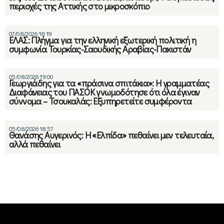
περιοχές της Αττικής στο μικροσκόπιο
07/08/2026 18:19
ΕΛΑΣ: Πλήγμα για την ελληνική εξωτερική πολιτική η
συμφωνία Τουρκίας-Σαουδικής Αραβίας-Πακιστάν
05/08/2026 19:00
Γεωργιάδης για τα «πράσινα σπιτάκια»: Η γραμματέας
Διαφάνειας του ΠΑΣΟΚ γνωμοδότησε ότι όλα έγιναν
σύννομα – Τσουκαλάς: Εξυπηρετείτε συμφέροντα
05/08/2026 18:57
Θανάσης Αυγερινός: Η «Ελπίδα» πεθαίνει μεν τελευταία,
αλλά πεθαίνει