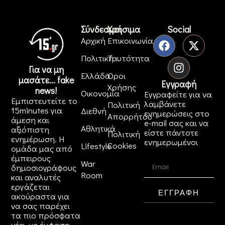
Σύνδεσμοι
Χρήσιμα
Social
Αρχική
Επικοινωνία
Πολιτική
Ταυτότητα
Για να μη
Ελλάδα
Όροι
μασάτε... fake
Εγγραφή
Χρήσης
news!
Οικονομία
Εγγραφείτε για να
Εμπιστευτείτε το
λαμβάνετε
Πολιτική
15minutes για
Διεθνή
ενημερώσεις στο
Απορρήτου
άμεση και
e-mail σας και να
Αθλητικά
αξιόπιστη
είστε πάντοτε
Πολιτική
ενημέρωση. Η
ενημερωμένοι
Cookies
Lifestyle
ομάδα μας από
έμπειρους
War
δημοσιογράφους
Room
και αναλυτές
εργάζεται
ΕΓΓΡΑΦΗ
ακούραστα για
να σας παρέχει
τα πιο πρόσφατα
νέα, με έμφαση