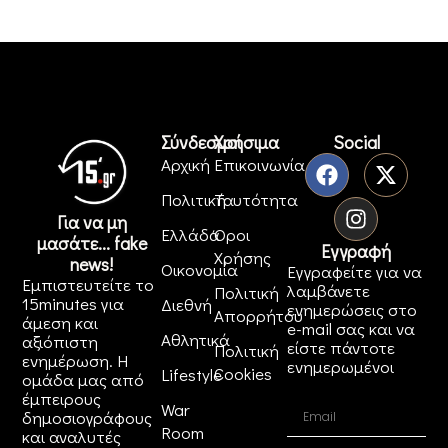
Σύνδεσμοι
Χρήσιμα
Social
Αρχική
Επικοινωνία
Πολιτική
Ταυτότητα
Για να μη
Ελλάδα
Όροι
μασάτε... fake
Εγγραφή
Χρήσης
news!
Οικονομία
Εγγραφείτε για να
Εμπιστευτείτε το
λαμβάνετε
Πολιτική
15minutes για
Διεθνή
ενημερώσεις στο
Απορρήτου
άμεση και
e-mail σας και να
Αθλητικά
αξιόπιστη
είστε πάντοτε
Πολιτική
ενημέρωση. Η
ενημερωμένοι
Cookies
Lifestyle
ομάδα μας από
έμπειρους
War
δημοσιογράφους
Room
και αναλυτές