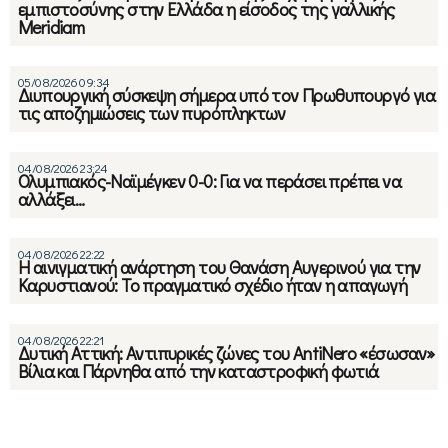
εμπιστοσύνης στην Ελλάδα η είσοδος της γαλλικής
Meridiam
05/08/2026 09:34
Διυπουργική σύσκεψη σήμερα υπό τον Πρωθυπουργό για
τις αποζημιώσεις των πυρόπληκτων
04/08/2026 23:24
Ολυμπιακός-Ναϊμέγκεν 0-0: Για να περάσει πρέπει να
αλλάξει…
04/08/2026 22:22
Η αινιγματική ανάρτηση του Θανάση Αυγερινού για την
Καρυστιανού: Το πραγματικό σχέδιο ήταν η απαγωγή
04/08/2026 22:21
Δυτική Αττική: Αντιπυρικές ζώνες του AntiNero «έσωσαν»
Βίλια και Πάρνηθα από την καταστροφική φωτιά