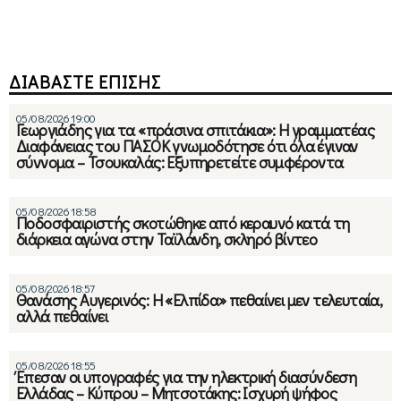
ΔΙΑΒΑΣΤΕ ΕΠΙΣΗΣ
05/08/2026 19:00
Γεωργιάδης για τα «πράσινα σπιτάκια»: Η γραμματέας
Διαφάνειας του ΠΑΣΟΚ γνωμοδότησε ότι όλα έγιναν
σύννομα – Τσουκαλάς: Εξυπηρετείτε συμφέροντα
05/08/2026 18:58
Ποδοσφαιριστής σκοτώθηκε από κεραυνό κατά τη
διάρκεια αγώνα στην Ταϊλάνδη, σκληρό βίντεο
05/08/2026 18:57
Θανάσης Αυγερινός: Η «Ελπίδα» πεθαίνει μεν τελευταία,
αλλά πεθαίνει
05/08/2026 18:55
Έπεσαν οι υπογραφές για την ηλεκτρική διασύνδεση
Ελλάδας – Κύπρου – Μητσοτάκης: Ισχυρή ψήφος