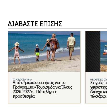
ΔΙΑΒΑΣΤΕ ΕΠΙΣΗΣ
05/08/2026 10:16
04/08/2026 00:
Από σήμερα οι αιτήσεις για το
Στιγμές 
Πρόγραμμα «Τουρισμός για Όλους
χειριστή
2026-2027» – Πότε λήγει η
έλεγχο κ
προσθεσμία
πλοιάρια