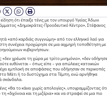
ίδηση ότι έπαιξε τένις με τον υπουργό Υγείας Άδωνι
 κόμματος «Δημοκράτες-Προοδευτικό Κέντρο», Στέφανος
 ζητά «από καρδιάς συγγνώμη» από τον ελληνικό λαό για
νώ στη συνέχεια προχώρησε σε μια αιχμηρή τοποθέτηση με
ροηγούμενων κυβερνήσεων.
ς «δεν χρέωσε τη χώρα με τρίτο μνημόνιο», «δεν οδήγησ
ούτε ευθύνεται – όπως είπε – για απώλειες κατοικιών
εν έχει εμπλοκή σε αποφάσεις που οδήγησαν σε περικοπές
στο Μάτι ή το δυστύχημα στα Τέμπη, ενώ αρνήθηκε
ά σκάνδαλα.
τένις «θα το κάνει χωρίς απολογίες», υπογραμμίζοντας ότ
η «διχόνοια και τη μιζέρια» και να στραφεί σε μια πιο