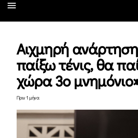
Αιχμηρή ανάρτηση
παίξω τένις, θα π
χώρα 3ο μνημόνιο
Πριν 1 μήνα