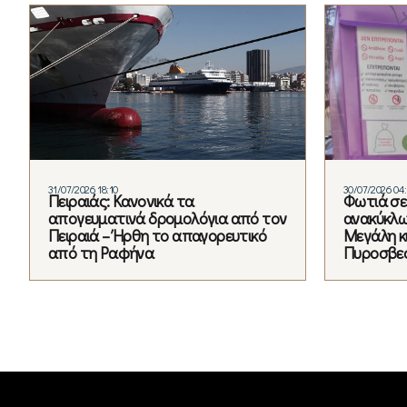
31/07/2026 18:10
30/07/2026 04
Πειραιάς: Κανονικά τα
Φωτιά σε
απογευματινά δρομολόγια από τον
ανακύκλ
Πειραιά – Ήρθη το απαγορευτικό
Μεγάλη κ
από τη Ραφήνα
Πυροσβε