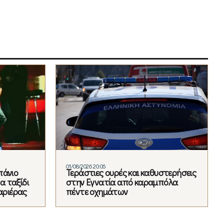
01/08/2026 20:06
πάνιο
Τεράστιες ουρές και καθυστερήσεις
α ταξίδι
στην Εγνατία από καραμπόλα
αριέρας
πέντε οχημάτων