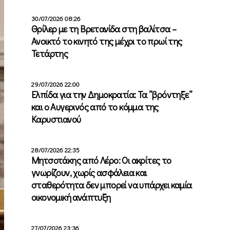
30/07/2026 08:26
Θρίλερ με τη Βρετανίδα στη βαλίτσα –
Ανοικτό το κινητό της μέχρι το πρωί της
Τετάρτης
29/07/2026 22:00
Ελπίδα για την Δημοκρατία: Τα ”βρόντηξε”
και ο Αυγερινός από το κόμμα της
Καρυστιανού
28/07/2026 22:35
Μητσοτάκης από Λέρο: Οι ακρίτες το
γνωρίζουν, χωρίς ασφάλεια και
σταθερότητα δεν μπορεί να υπάρχει καμία
οικονομική ανάπτυξη
27/07/2026 23:36