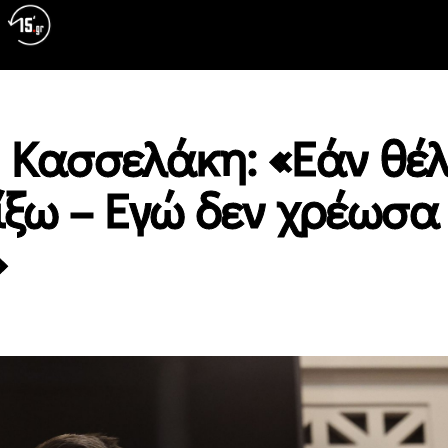
 Κασσελάκη: «Εάν θέ
αίξω – Εγώ δεν χρέωσα
»