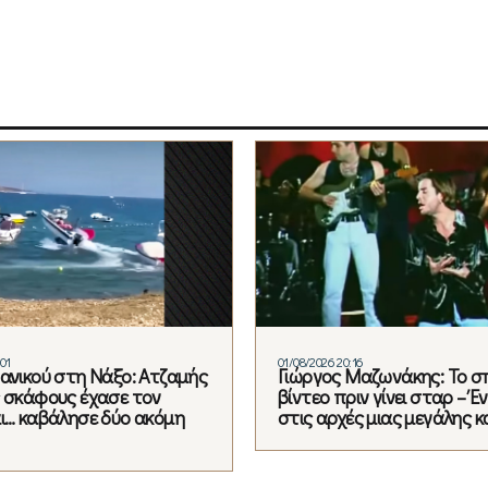
01
01/08/2026 20:16
πανικού στη Νάξο: Ατζαμής
Γιώργος Μαζωνάκης: Το σ
ς σκάφους έχασε τον
βίντεο πριν γίνει σταρ – Έν
αι… καβάλησε δύο ακόμη
στις αρχές μιας μεγάλης κ