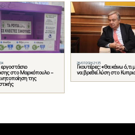
:04
28/07/2026 21:35
 εργοστάσιο
Γκουτέρες: «Θα κάνω ό,τι
ωσης στο Μαρκόπουλο –
να βρεθεί λύση στο Κυπρι
ινητοποίηση της
στικής