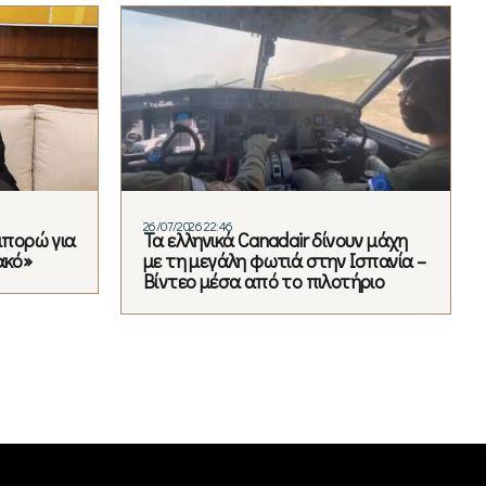
26/07/2026 22:46
 μπορώ για
Τα ελληνικά Canadair δίνουν μάχη
ακό»
με τη μεγάλη φωτιά στην Ισπανία –
Βίντεο μέσα από το πιλοτήριο