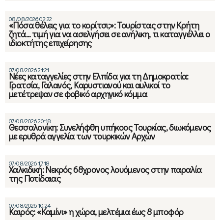
08/08/2026 02:22
«Πόσα θέλεις για το κορίτσι;»: Τουρίστας στην Κρήτη
ζητά… τιμή για να ασελγήσει σε ανήλικη, τι καταγγέλλει ο
ιδιοκτήτης επιχείρησης
07/08/2026 21:21
Νέες καταγγελίες στην Ελπίδα για τη Δημοκρατία:
Γρατσία, Γαλανός, Καρυστιανού και αυλικοί το
μετέτρεψαν σε φοβικό αρχηγικό κόμμα
07/08/2026 20:18
Θεσσαλονίκη: Συνελήφθη υπήκοος Τουρκίας, διωκόμενος
με ερυθρά αγγελία των τουρκικών Αρχών
07/08/2026 17:18
Χαλκιδική: Νεκρός 68χρονος λουόμενος στην παραλία
της Ποτίδαιας
07/08/2026 10:24
Καιρός: «Καμίνι» η χώρα, μελτέμια έως 8 μποφόρ