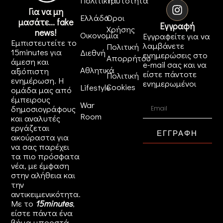
Πολιτική
Ταυτότητα
Για να μη
Ελλάδα
Όροι
μασάτε... fake
Εγγραφή
Χρήσης
news!
Οικονομία
Εγγραφείτε για να
Εμπιστευτείτε το
λαμβάνετε
Πολιτική
15minutes για
Διεθνή
ενημερώσεις στο
Απορρήτου
άμεση και
e-mail σας και να
Αθλητικά
αξιόπιστη
είστε πάντοτε
Πολιτική
ενημέρωση. Η
ενημερωμένοι
Cookies
Lifestyle
ομάδα μας από
έμπειρους
War
δημοσιογράφους
Room
και αναλυτές
εργάζεται
ΕΓΓΡΑΦΗ
ακούραστα για
να σας παρέχει
τα πιο πρόσφατα
νέα, με έμφαση
στην αλήθεια και
την
αντικειμενικότητα.
Με το
15minutes
,
είστε πάντα ένα
βήμα μπροστά