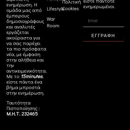
είστε πάντοτε
Πολιτική
ενημέρωση. Η
ενημερωμένοι
Cookies
Lifestyle
ομάδα μας από
έμπειρους
War
δημοσιογράφους
Room
και αναλυτές
εργάζεται
ΕΓΓΡΑΦΗ
ακούραστα για
να σας παρέχει
τα πιο πρόσφατα
νέα, με έμφαση
στην αλήθεια και
την
αντικειμενικότητα.
Με το
15minutes
,
είστε πάντα ένα
βήμα μπροστά
στην
ενημέρωση
.
Ταυτότητα
Πιστοποίησης :
Μ.Η.Τ. 232465