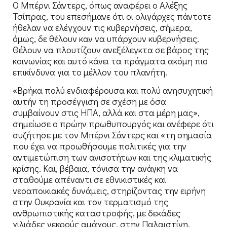
Ο Μπέρνι Σάντερς, όπως αναφέρει ο Αλέξης
Τσίπρας, του επεσήμανε ότι οι ολιγάρχες πάντοτε
ήθελαν να ελέγχουν τις κυβερνήσεις, σήμερα,
όμως, δε θέλουν καν να υπάρχουν κυβερνήσεις.
Θέλουν να πλουτίζουν ανεξέλεγκτα σε βάρος της
κοινωνίας και αυτό κάνει τα πράγματα ακόμη πιο
επικίνδυνα για το μέλλον του πλανήτη.
«Βρήκα πολύ ενδιαφέρουσα και πολύ ανησυχητική
αυτήν τη προσέγγιση σε σχέση με όσα
συμβαίνουν στις ΗΠΑ, αλλά και στα μέρη μας»,
σημείωσε ο πρώην πρωθυπουργός και ανέφερε ότι
συζήτησε με τον Μπέρνι Σάντερς και «τη σημασία
που έχει να προωθήσουμε πολιτικές για την
αντιμετώπιση των ανισοτήτων και της κλιματικής
κρίσης. Και, βέβαια, τόνισα την ανάγκη να
σταθούμε απέναντι σε εθνικιστικές και
νεοαποικιακές δυνάμεις, στηρίζοντας την ειρήνη
στην Ουκρανία και τον τερματισμό της
ανθρωπιστικής καταστροφής, με δεκάδες
χιλιάδες νεκρούς αμάχους, στην Παλαιστίνη.