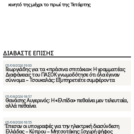
κινητό της μέχρι το πρωί της Τετάρτης
ΔΙΑΒΑΣΤΕ ΕΠΙΣΗΣ
05/08/2026 19:00
Γεωργιάδης για τα «πράσινα σπιτάκια»: Η γραμματέας
Διαφάνειας του ΠΑΣΟΚ γνωμοδότησε ότι όλα έγιναν
σύννομα – Τσουκαλάς: Εξυπηρετείτε συμφέροντα
05/08/2026 18:57
Θανάσης Αυγερινός: Η «Ελπίδα» πεθαίνει μεν τελευταία,
αλλά πεθαίνει
05/08/2026 18:55
Έπεσαν οι υπογραφές για την ηλεκτρική διασύνδεση
Ελλάδας – Κύπρου – Μητσοτάκης: Ισχυρή ψήφος