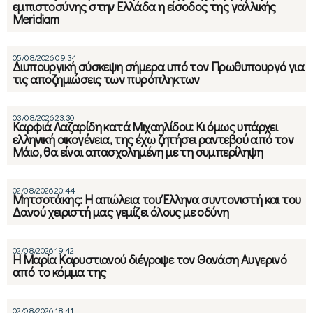
εμπιστοσύνης στην Ελλάδα η είσοδος της γαλλικής
Meridiam
05/08/2026 09:34
Διυπουργική σύσκεψη σήμερα υπό τον Πρωθυπουργό για
τις αποζημιώσεις των πυρόπληκτων
03/08/2026 23:30
Καρφιά Λαζαρίδη κατά Μιχαηλίδου: Κι όμως υπάρχει
ελληνική οικογένεια, της έχω ζητήσει ραντεβού από τον
Μάιο, θα είναι απασχολημένη με τη συμπερίληψη
02/08/2026 20:44
Μητσοτάκης: Η απώλεια του Έλληνα συντονιστή και του
Δανού χειριστή μας γεμίζει όλους με οδύνη
02/08/2026 19:42
Η Μαρία Καρυστιανού διέγραψε τον Θανάση Αυγερινό
από το κόμμα της
02/08/2026 18:41