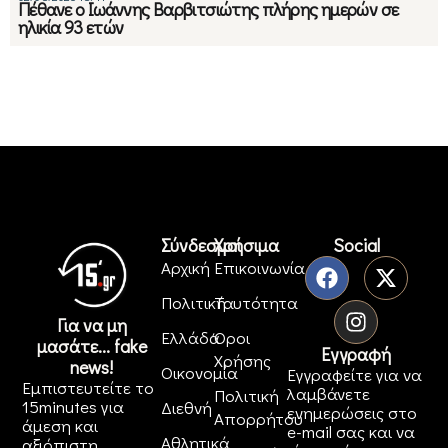
Πέθανε ο Ιωάννης Βαρβιτσιώτης πλήρης ημερών σε
ηλικία 93 ετών
Σύνδεσμοι
Χρήσιμα
Social
Αρχική
Επικοινωνία
Πολιτική
Ταυτότητα
Για να μη
Ελλάδα
Όροι
μασάτε... fake
Εγγραφή
Χρήσης
news!
Οικονομία
Εγγραφείτε για να
Εμπιστευτείτε το
λαμβάνετε
Πολιτική
15minutes για
Διεθνή
ενημερώσεις στο
Απορρήτου
άμεση και
e-mail σας και να
Αθλητικά
αξιόπιστη