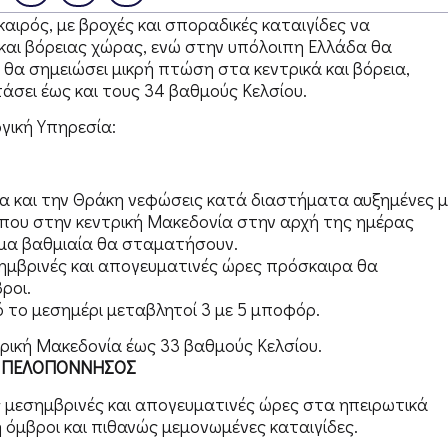
αιρός, με βροχές και σποραδικές καταιγίδες να
 και βόρειας χώρας, ενώ στην υπόλοιπη Ελλάδα θα
 θα σημειώσει μικρή πτώση στα κεντρικά και βόρεια,
σει έως και τους 34 βαθμούς Κελσίου.
γική Υπηρεσία:
νία και την Θράκη νεφώσεις κατά διαστήματα αυξημένες μ
, που στην κεντρική Μακεδονία στην αρχή της ημέρας
υμα βαθμιαία θα σταματήσουν.
σημβρινές και απογευματινές ώρες πρόσκαιρα θα
ροι.
ό το μεσημέρι μεταβλητοί 3 με 5 μποφόρ.
τρική Μακεδονία έως 33 βαθμούς Κελσίου.
ΚΗ ΠΕΛΟΠΟΝΝΗΣΟΣ
ις μεσημβρινές και απογευματινές ώρες στα ηπειρωτικά
 όμβροι και πιθανώς μεμονωμένες καταιγίδες.