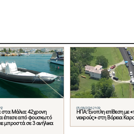
12
05/08/2026 21:09
 στα Μάλια: 42χρονη
ΗΠΑ: Ένοπλη επίθεση με 
α έπεσε από φουσκωτό
νεκρούς» στη Βόρεια Καρ
κε μπροστά σε 3 ανήλικα