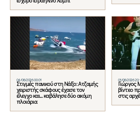
ισχυρό ισραηλινό λόμπι
04/08/2026 00:01
01/08/2026 20:
Στιγμές πανικού στη Νάξο: Ατζαμής
Γιώργος 
χειριστής σκάφους έχασε τον
βίντεο πρ
έλεγχο και… καβάλησε δύο ακόμη
στις αρχέ
πλοιάρια