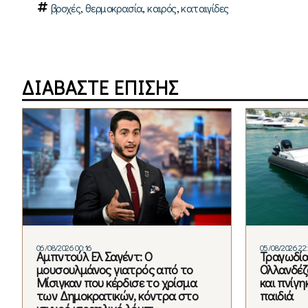
,
,
,
βροχές
θερμοκρασία
καιρός
καταιγίδες
ΔΙΑΒΑΣΤΕ ΕΠΙΣΗΣ
06/08/2026 00:16
05/08/2026 22:
Αμπντούλ Ελ Σαγέντ: Ο
Τραγωδία
μουσουλμάνος γιατρός από το
Ολλανδέζ
Μίσιγκαν που κέρδισε το χρίσμα
και πνίγη
των Δημοκρατικών, κόντρα στο
παιδιά