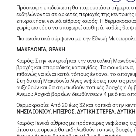
Πρόσκαιρη επιδείνωση θα παρουσιάσει σήμερα ο κ
εκδηλώνονται σε αρκετές περιοχές της κεντρικής
επικρατήσει γενικά αίθριος καιρός. Η θερμοκρασία
χωρίς ωστόσο να υποχωρεί αισθητά, καθώς θα φτά
Πιο αναλυτικά σύμφωνα με την Εθνική Μετεωρολο
ΜΑΚΕΔΟΝΙΑ, ΘΡΑΚΗ
Καιρός: Στην κεντρική και την ανατολική Μακεδο
βροχές και σποραδικές καταιγίδες. Τα φαινόμενα
πιθανώς να είναι κατά τόπους έντονα, το απόγε
Στη δυτική Μακεδονία λίγες νεφώσεις που τις με
αυξηθούν και θα σημειωθούν τοπικές βροχές ή όμβ
Ανεμοι: Αρχικά βορείων διευθύνσεων 4 με 6 και απ
Θερμοκρασία: Από 20 έως 32 και τοπικά στην κεν
ΝΗΣΙΑ ΙΟΝΙΟΥ, ΗΠΕΙΡΟΣ, ΔΥΤΙΚΗ ΣΤΕΡΕΑ, ΔΥΤΙ
Καιρός: Γενικά αίθριος με πρόσκαιρες νεφώσεις τ
όπου στα ορεινά θα εκδηλωθούν τοπικές βροχές ή
Ανεμοι: Δυτικοί βορειοδυτικοί 3 με 5 μποφόρ.