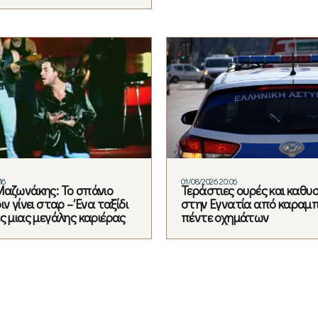
16
01/08/2026 20:06
Μαζωνάκης: Το σπάνιο
Τεράστιες ουρές και καθυ
ιν γίνει σταρ – Ένα ταξίδι
στην Εγνατία από καραμ
ς μιας μεγάλης καριέρας
πέντε οχημάτων