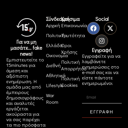
Σύνδεσμοι
Χρήσιμα
Social
Αρχική
Επικοινωνία
Πολιτική
Ταυτότητα
Για να μη
Ελλάδα
Όροι
μασάτε... fake
Εγγραφή
Χρήσης
news!
Οικονομία
Εγγραφείτε για να
Εμπιστευτείτε το
λαμβάνετε
Πολιτική
15minutes για
Διεθνή
ενημερώσεις στο
Απορρήτου
άμεση και
e-mail σας και να
Αθλητικά
αξιόπιστη
είστε πάντοτε
Πολιτική
ενημέρωση. Η
ενημερωμένοι
Cookies
Lifestyle
ομάδα μας από
έμπειρους
War
δημοσιογράφους
Room
και αναλυτές
εργάζεται
ΕΓΓΡΑΦΗ
ακούραστα για
να σας παρέχει
τα πιο πρόσφατα