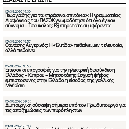
05/08/2026 19:00
Γεωργιάδης για τα «πράσινα σπιτάκια»: Η γραμματέας
Διαφάνειας του ΠΑΣΟΚ γνωμοδότησε ότι όλα έγιναν
σύννομα – Τσουκαλάς: Εξυπηρετείτε συμφέροντα
05/08/2026 18:57
Θανάσης Αυγερινός: Η «Ελπίδα» πεθαίνει μεν τελευταία,
αλλά πεθαίνει
05/08/2026 18:55
Έπεσαν οι υπογραφές για την ηλεκτρική διασύνδεση
Ελλάδας – Κύπρου – Μητσοτάκης: Ισχυρή ψήφος
εμπιστοσύνης στην Ελλάδα η είσοδος της γαλλικής
Meridiam
05/08/2026 09:34
Διυπουργική σύσκεψη σήμερα υπό τον Πρωθυπουργό για
τις αποζημιώσεις των πυρόπληκτων
03/08/2026 23:30