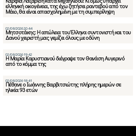
Καρφιά Λαζαρίδη κατά Μιχαηλίδου: Κι όμως υπάρχει
ελληνική οικογένεια, της έχω ζητήσει ραντεβού από τον
Μάιο, θα είναι απασχολημένη με τη συμπερίληψη
02/08/2026 20:44
Μητσοτάκης: Η απώλεια του Έλληνα συντονιστή και του
Δανού χειριστή μας γεμίζει όλους με οδύνη
02/08/2026 19:42
Η Μαρία Καρυστιανού διέγραψε τον Θανάση Αυγερινό
από το κόμμα της
02/08/2026 18:41
Πέθανε ο Ιωάννης Βαρβιτσιώτης πλήρης ημερών σε
ηλικία 93 ετών