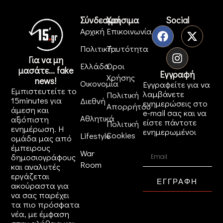
Σύνδεσμοι
Χρήσιμα
Social
Αρχική
Επικοινωνία
Πολιτική
Ταυτότητα
Για να μη
Ελλάδα
Όροι
μασάτε... fake
Εγγραφή
Χρήσης
news!
Οικονομία
Εγγραφείτε για να
Εμπιστευτείτε το
λαμβάνετε
Πολιτική
15minutes για
Διεθνή
ενημερώσεις στο
Απορρήτου
άμεση και
e-mail σας και να
Αθλητικά
αξιόπιστη
είστε πάντοτε
Πολιτική
ενημέρωση. Η
ενημερωμένοι
Cookies
Lifestyle
ομάδα μας από
έμπειρους
War
δημοσιογράφους
Room
και αναλυτές
εργάζεται
ΕΓΓΡΑΦΗ
ακούραστα για
να σας παρέχει
τα πιο πρόσφατα
νέα, με έμφαση