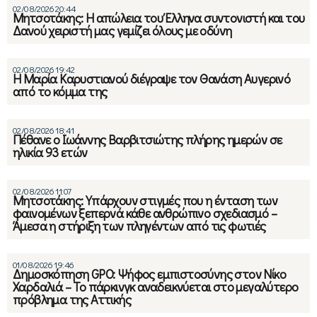
02/08/2026 20:44
Μητσοτάκης: Η απώλεια του Έλληνα συντονιστή και του
Δανού χειριστή μας γεμίζει όλους με οδύνη
02/08/2026 19:42
Η Μαρία Καρυστιανού διέγραψε τον Θανάση Αυγερινό
από το κόμμα της
02/08/2026 18:41
Πέθανε ο Ιωάννης Βαρβιτσιώτης πλήρης ημερών σε
ηλικία 93 ετών
02/08/2026 11:07
Μητσοτάκης: Υπάρχουν στιγμές που η ένταση των
φαινομένων ξεπερνά κάθε ανθρώπινο σχεδιασμό –
Άμεσα η στήριξη των πληγέντων από τις φωτιές
01/08/2026 19:46
Δημοσκόπηση GPO: Ψήφος εμπιστοσύνης στον Νίκο
Χαρδαλιά – Το πάρκινγκ αναδεικνύεται στο μεγαλύτερο
πρόβλημα της Αττικής