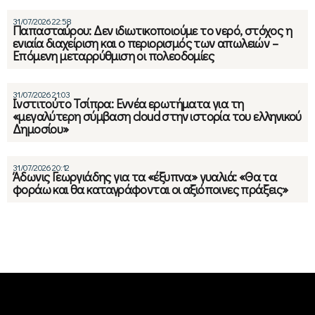
31/07/2026 22:58
Παπασταύρου: Δεν ιδιωτικοποιούμε το νερό, στόχος η
ενιαία διαχείριση και ο περιορισμός των απωλειών –
Επόμενη μεταρρύθμιση oι πολεοδομίες
31/07/2026 21:03
Ινστιτούτο Τσίπρα: Εννέα ερωτήματα για τη
«μεγαλύτερη σύμβαση cloud στην ιστορία του ελληνικού
Δημοσίου»
31/07/2026 20:12
Άδωνις Γεωργιάδης για τα «έξυπνα» γυαλιά: «Θα τα
φοράω και θα καταγράφονται οι αξιόποινες πράξεις»