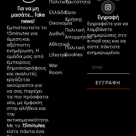
Πολιτική
Ταυτότητα
Για να μη
Ελλάδα
Όροι
μασάτε... fake
Εγγραφή
Χρήσης
news!
Οικονομία
Εγγραφείτε για να
Εμπιστευτείτε το
λαμβάνετε
Πολιτική
15minutes για
Διεθνή
ενημερώσεις στο
Απορρήτου
άμεση και
e-mail σας και να
Αθλητικά
αξιόπιστη
είστε πάντοτε
Πολιτική
ενημέρωση. Η
ενημερωμένοι
Cookies
Lifestyle
ομάδα μας από
έμπειρους
War
δημοσιογράφους
Room
και αναλυτές
εργάζεται
ΕΓΓΡΑΦΗ
ακούραστα για
να σας παρέχει
τα πιο πρόσφατα
νέα, με έμφαση
στην αλήθεια και
την
αντικειμενικότητα.
Με το
15minutes
,
είστε πάντα ένα