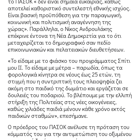
το ΠΑΣΟΚ « δεν είναι σημαία ευκαιρίας, καθώς
αποτελεί καθοριστικό συντελεστή εθνικής ισχύος.
Είναι βασική προϋπόθεση για την παραγωγική,
κοινωνική και πολιτισμική αναγέννηση της
χώρας». Παράλληλα, ο Νίκος Ανδρουλάκης
επέκρινε έντονα τη Νέα Δημοκρzτία για το ότι
μεταχειρίζεται το δημογραφικό σαν πεδίο
επικοινωνιακών και πελατειακών διευθετήσεων.
«Το είδαμε με το φιάσκο του προγράμματος Σπίτι
μου ΙΙ. Το είδαμε με μέτρα – παρωδία, όπως τα
φορολογικά κίνητρα σε νέους έως 25 ετών, τη
στιγμή που η συντριπτική τους πλειοψηφία ζει
ακόμη στο παιδικό της δωμάτιο και εργάζεται σε
δουλειές του ποδαριού. Το βλέπουμε με την ελλιπή
στήριξη της Πολιτείας στις νέες οικογένειες,
καθώς χιλιάδες παιδιά μένουν κάθε χρόνο εκτός
παιδικών σταθμών», επεσήμανε.
Ο πρόεδρος του ΠΑΣΟΚ ανέλυσε τη πρόταση του
κόμματός του για την αντιμετώπιση του οξυμένου