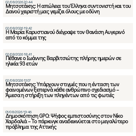
02/08/2026 20:44
Μητσοτάκης: Η απώλεια του Έλληνα συντονιστή και του
Δανού χειριστή μας γεμίζει όλους με οδύνη
02/08/2026 19:42
Η Μαρία Καρυστιανού διέγραψε τον Θανάση Αυγερινό
από το κόμμα της
02/08/2026 18:41
Πέθανε ο Ιωάννης Βαρβιτσιώτης πλήρης ημερών σε
ηλικία 93 ετών
02/08/2026 11:07
Μητσοτάκης: Υπάρχουν στιγμές που η ένταση των
φαινομένων ξεπερνά κάθε ανθρώπινο σχεδιασμό –
Άμεσα η στήριξη των πληγέντων από τις φωτιές
01/08/2026 19:46
Δημοσκόπηση GPO: Ψήφος εμπιστοσύνης στον Νίκο
Χαρδαλιά – Το πάρκινγκ αναδεικνύεται στο μεγαλύτερο
πρόβλημα της Αττικής