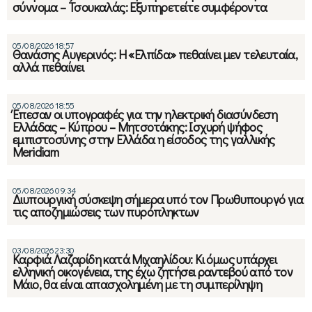
σύννομα – Τσουκαλάς: Εξυπηρετείτε συμφέροντα
05/08/2026 18:57
Θανάσης Αυγερινός: Η «Ελπίδα» πεθαίνει μεν τελευταία,
αλλά πεθαίνει
05/08/2026 18:55
Έπεσαν οι υπογραφές για την ηλεκτρική διασύνδεση
Ελλάδας – Κύπρου – Μητσοτάκης: Ισχυρή ψήφος
εμπιστοσύνης στην Ελλάδα η είσοδος της γαλλικής
Meridiam
05/08/2026 09:34
Διυπουργική σύσκεψη σήμερα υπό τον Πρωθυπουργό για
τις αποζημιώσεις των πυρόπληκτων
03/08/2026 23:30
Καρφιά Λαζαρίδη κατά Μιχαηλίδου: Κι όμως υπάρχει
ελληνική οικογένεια, της έχω ζητήσει ραντεβού από τον
Μάιο, θα είναι απασχολημένη με τη συμπερίληψη