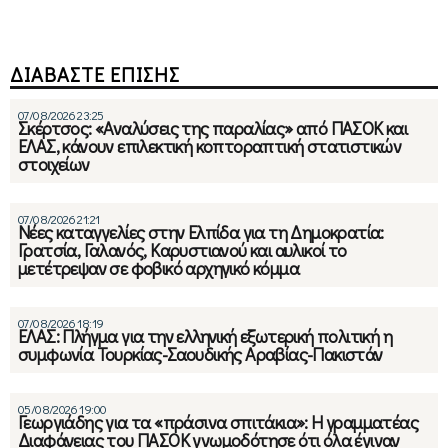
ΔΙΑΒΑΣΤΕ ΕΠΙΣΗΣ
07/08/2026 23:25
Σκέρτσος: «Αναλύσεις της παραλίας» από ΠΑΣΟΚ και
ΕΛΑΣ, κάνουν επιλεκτική κοπτοραπτική στατιστικών
στοιχείων
07/08/2026 21:21
Νέες καταγγελίες στην Ελπίδα για τη Δημοκρατία:
Γρατσία, Γαλανός, Καρυστιανού και αυλικοί το
μετέτρεψαν σε φοβικό αρχηγικό κόμμα
07/08/2026 18:19
ΕΛΑΣ: Πλήγμα για την ελληνική εξωτερική πολιτική η
συμφωνία Τουρκίας-Σαουδικής Αραβίας-Πακιστάν
05/08/2026 19:00
Γεωργιάδης για τα «πράσινα σπιτάκια»: Η γραμματέας
Διαφάνειας του ΠΑΣΟΚ γνωμοδότησε ότι όλα έγιναν