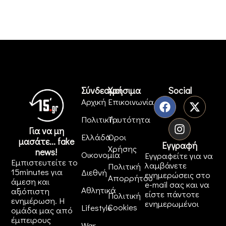
Σύνδεσμοι
Χρήσιμα
Social
Αρχική
Επικοινωνία
Πολιτική
Ταυτότητα
Για να μη
Ελλάδα
Όροι
μασάτε... fake
Εγγραφή
Χρήσης
news!
Οικονομία
Εγγραφείτε για να
Εμπιστευτείτε το
λαμβάνετε
Πολιτική
15minutes για
Διεθνή
ενημερώσεις στο
Απορρήτου
άμεση και
e-mail σας και να
Αθλητικά
αξιόπιστη
είστε πάντοτε
Πολιτική
ενημέρωση. Η
ενημερωμένοι
Cookies
Lifestyle
ομάδα μας από
έμπειρους
War