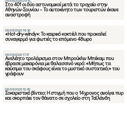
09/08/2026 09:15
Στο 401 οι δύο αστυνομικοί μετά το τροχαίο στην
Αθηνών-Σουνίου – Το αυτοκίνητο των τουριστών έκανε
αναστροφή
08/08/2026 18:36
«Hot-dry-windy»: Το καιρικό κοκτέιλ που προκαλεί
συναγερμό για φωτιές το επόμενο 48ωρο
08/08/2026 17:37
Ανελέητο τρολάρισμα στον Μπρούκλιν Μπέκαμ που
έβρασε μακαρόνια με θαλασσινό νερό: «Μήπως τα
καύσιμα του σκάφους είναι το μυστικό συστατικό;» του
γράφουν
08/08/2026 16:45
Σοκαριστικό βίντεο: Η στιγμή που ο 14χρονος ανοίγει πυρ
και σκορπάει τον θάνατο σε σχολείο στη Ταϊλάνδη