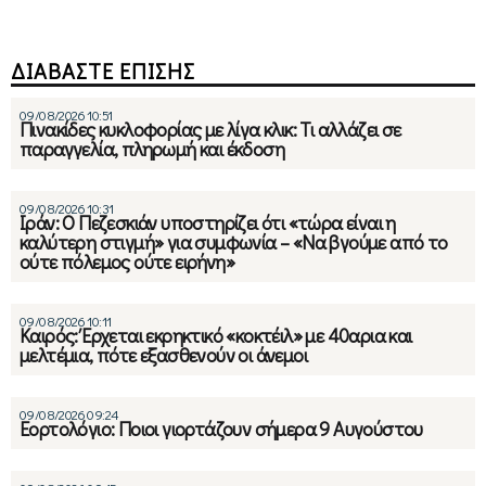
ΔΙΑΒΑΣΤΕ ΕΠΙΣΗΣ
09/08/2026 10:51
Πινακίδες κυκλοφορίας με λίγα κλικ: Τι αλλάζει σε
παραγγελία, πληρωμή και έκδοση
09/08/2026 10:31
Ιράν: Ο Πεζεσκιάν υποστηρίζει ότι «τώρα είναι η
καλύτερη στιγμή» για συμφωνία – «Να βγούμε από το
ούτε πόλεμος ούτε ειρήνη»
09/08/2026 10:11
Καιρός: Έρχεται εκρηκτικό «κοκτέιλ» με 40αρια και
μελτέμια, πότε εξασθενούν οι άνεμοι
09/08/2026 09:24
Εορτολόγιο: Ποιοι γιορτάζουν σήμερα 9 Αυγούστου