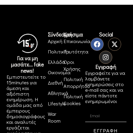
Σύνδεσμοι
Χρήσιμα
Social
Αρχική
Επικοινωνία
Πολιτική
Ταυτότητα
Για να μη
Ελλάδα
Όροι
μασάτε... fake
Εγγραφή
Χρήσης
news!
Οικονομία
Εγγραφείτε για να
Εμπιστευτείτε το
λαμβάνετε
Πολιτική
15minutes για
Διεθνή
ενημερώσεις στο
Απορρήτου
άμεση και
e-mail σας και να
Αθλητικά
αξιόπιστη
είστε πάντοτε
Πολιτική
ενημέρωση. Η
ενημερωμένοι
Cookies
Lifestyle
ομάδα μας από
έμπειρους
War
δημοσιογράφους
Room
και αναλυτές
εργάζεται
ΕΓΓΡΑΦΗ