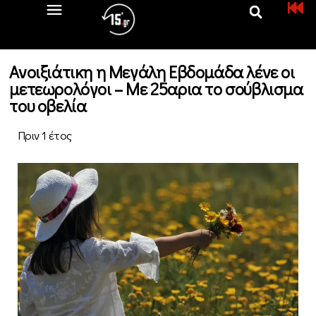
Ανοιξιάτικη η Μεγάλη Εβδομάδα λένε οι
μετεωρολόγοι – Με 25αρια το σούβλισμα
του οβελία
Πριν 1 έτος