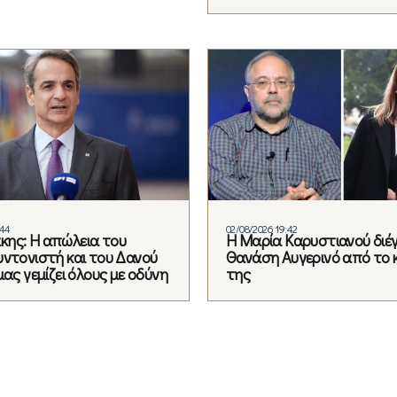
:44
02/08/2026 19:42
ης: Η απώλεια του
Η Μαρία Καρυστιανού διέ
υντονιστή και του Δανού
Θανάση Αυγερινό από το 
μας γεμίζει όλους με οδύνη
της