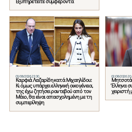
Εξυπηρετείτε συμφέροντα
03/08/2026 23:30
02/08/2026 20
Καρφιά Λαζαρίδη κατά Μιχαηλίδου:
Μητσοτάκ
Κι όμως υπάρχει ελληνική οικογένεια,
Έλληνα σ
της έχω ζητήσει ραντεβού από τον
χειριστή 
Μάιο, θα είναι απασχολημένη με τη
συμπερίληψη