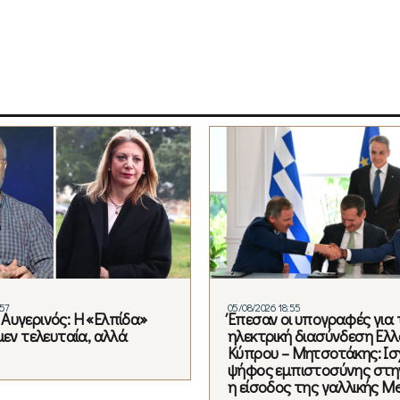
:57
05/08/2026 18:55
Αυγερινός: Η «Ελπίδα»
Έπεσαν οι υπογραφές για 
μεν τελευταία, αλλά
ηλεκτρική διασύνδεση Ελλ
Κύπρου – Μητσοτάκης: Ισ
ψήφος εμπιστοσύνης στη
η είσοδος της γαλλικής Me