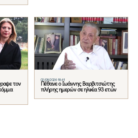
02/08/2026 18:41
γραψε τον
Πέθανε ο Ιωάννης Βαρβιτσιώτης
κόμμα
πλήρης ημερών σε ηλικία 93 ετών