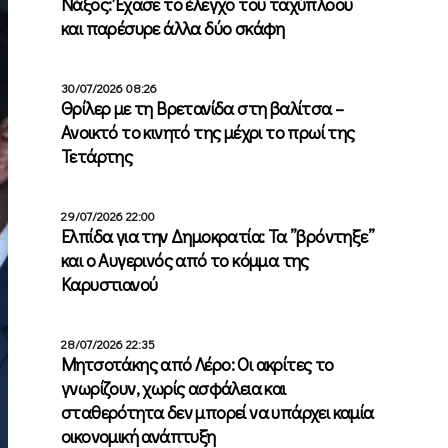
Νάξος: Έχασε το έλεγχο του ταχύπλοου
και παρέσυρε άλλα δύο σκάφη
30/07/2026 08:26
Θρίλερ με τη Βρετανίδα στη βαλίτσα –
Ανοικτό το κινητό της μέχρι το πρωί της
Τετάρτης
29/07/2026 22:00
Ελπίδα για την Δημοκρατία: Τα ”βρόντηξε”
και ο Αυγερινός από το κόμμα της
Καρυστιανού
28/07/2026 22:35
Μητσοτάκης από Λέρο: Οι ακρίτες το
γνωρίζουν, χωρίς ασφάλεια και
σταθερότητα δεν μπορεί να υπάρχει καμία
οικονομική ανάπτυξη