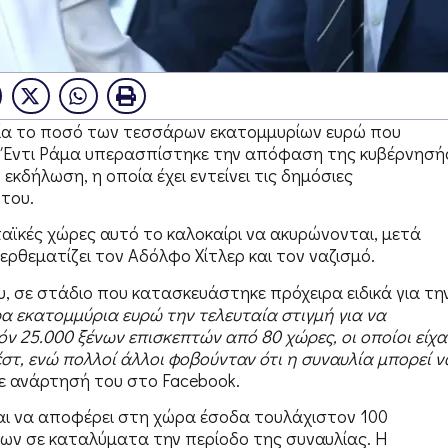
νία το ποσό των τεσσάρων εκατομμυρίων ευρώ που
 Ο Έντι Ράμα υπερασπίστηκε την απόφαση της κυβέρνησή
εκδήλωση, η οποία έχει εντείνει τις δημόσιες
 του.
παϊκές χώρες αυτό το καλοκαίρι να ακυρώνονται, μετά
ερθεματίζει τον Αδόλφο Χίτλερ και τον ναζισμό.
ου, σε στάδιο που κατασκευάστηκε πρόχειρα ειδικά για τη
α εκατομμύρια ευρώ την τελευταία στιγμή για να
ν 25.000 ξένων επισκεπτών από 80 χώρες, οι οποίοι είχα
έστ, ενώ πολλοί άλλοι φοβούνταν ότι η συναυλία μπορεί ν
ε ανάρτησή του στο Facebook.
αι να αποφέρει στη χώρα έσοδα τουλάχιστον 100
ων σε καταλύματα την περίοδο της συναυλίας. Η