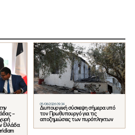
05/08/2026 09:34
την
Διυπουργική σύσκεψη σήμερα υπό
άδας –
τον Πρωθυπουργό για τις
χυρή
αποζημιώσεις των πυρόπληκτων
ν Ελλάδα
ridiam