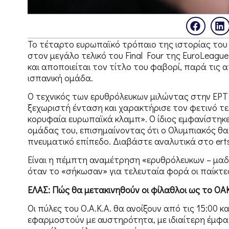
Το τέταρτο ευρωπαϊκό τρόπαιο της ιστορίας του δ
στον μεγάλο τελικό του Final Four της EuroLeag
και αποποιείται τον τίτλο του φαβορί, παρά τις 
ισπανική ομάδα.
Ο τεχνικός των ερυθρόλευκων μιλώντας στην ΕΡΤ 
ξεχωριστή ένταση και χαρακτήρισε τον φετινό τε
κορυφαία ευρωπαϊκά κλαμπ». Ο ίδιος εμφανίστηκε
ομάδας του, επισημαίνοντας ότι ο Ολυμπιακός θα 
πνευματικό επίπεδο. Διαβάστε αναλυτικά στο er
Είναι η πέμπτη αναμέτρηση «ερυθρόλευκων – μαδριλ
όταν το «σήκωσαν» για τελευταία φορά οι παίκτε
ΕΛΑΣ: Πώς θα μετακινηθούν οι φίλαθλοι ως το ΟΑ
Οι πύλες του Ο.Α.Κ.Α. θα ανοίξουν από τις 15:00
εφαρμοστούν με αυστηρότητα, με ιδιαίτερη έμφα