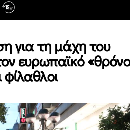
η για τη μάχη του
τον ευρωπαϊκό «θρόνο
ι φίλαθλοι