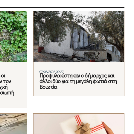
07/08/2026 09:27
 οι
Προφυλακίστηκαν ο δήμαρχος και
ν τον
άλλοι δύο για τη μεγάλη φωτιά στη
χική
Βοιωτία
η σιωπή