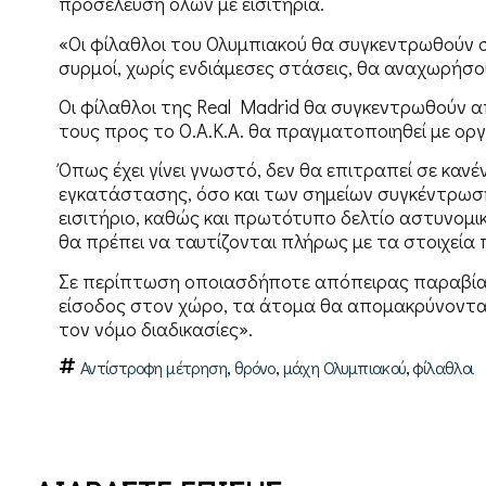
προσέλευση όλων με εισιτήρια.
«Οι φίλαθλοι του Ολυμπιακού θα συγκεντρωθούν 
συρμοί, χωρίς ενδιάμεσες στάσεις, θα αναχωρήσου
Οι φίλαθλοι της Real Madrid θα συγκεντρωθούν α
τους προς το Ο.Α.Κ.Α. θα πραγματοποιηθεί με ορ
Όπως έχει γίνει γνωστό, δεν θα επιτραπεί σε καν
εγκατάστασης, όσο και των σημείων συγκέντρωση
εισιτήριο, καθώς και πρωτότυπο δελτίο αστυνομι
θα πρέπει να ταυτίζονται πλήρως με τα στοιχεία 
Σε περίπτωση οποιασδήποτε απόπειρας παραβία
είσοδος στον χώρο, τα άτομα θα απομακρύνονται
τον νόμο διαδικασίες».
,
,
,
Αντίστροφη μέτρηση
θρόνο
μάχη Ολυμπιακού
φίλαθλοι