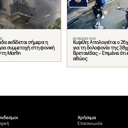
12
06/08/2026 10:03
άδα εκδίδεται σήμερα η
Κυψέλη: Απολογείται ο 26
για συμμετοχή στη φονική
για τη δολοφονία της 38
στη Marfin
Βρετανίδας – Επιμένει ότι ε
αθώος
ύνδεσμοι
Χρήσιμα
ρχική
Επικοινωνία