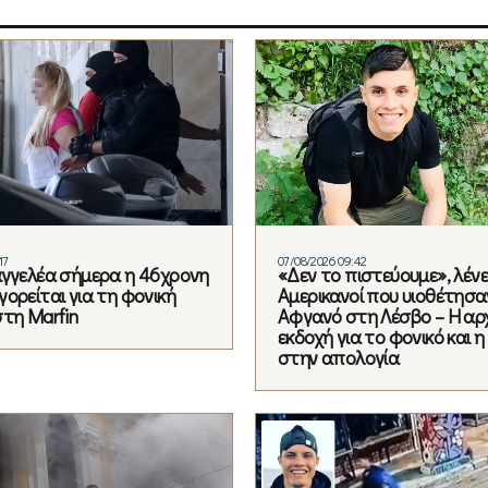
17
07/08/2026 09:42
αγγελέα σήμερα η 46χρονη
«Δεν το πιστεύουμε», λένε
ορείται για τη φονική
Αμερικανοί που υιοθέτησα
στη Marfin
Αφγανό στη Λέσβο – Η αρ
εκδοχή για το φονικό και 
στην απολογία