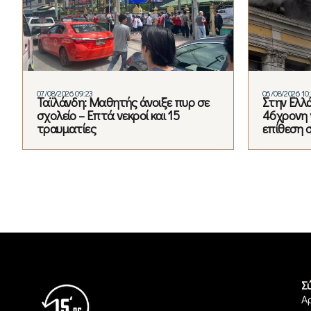
07/08/2026 09:23
06/08/2026 10:
Ταϊλάνδη: Μαθητής άνοιξε πυρ σε
Στην Ελλ
σχολείο – Επτά νεκροί και 15
46χρονη 
τραυματίες
επίθεση 
Σ
Α