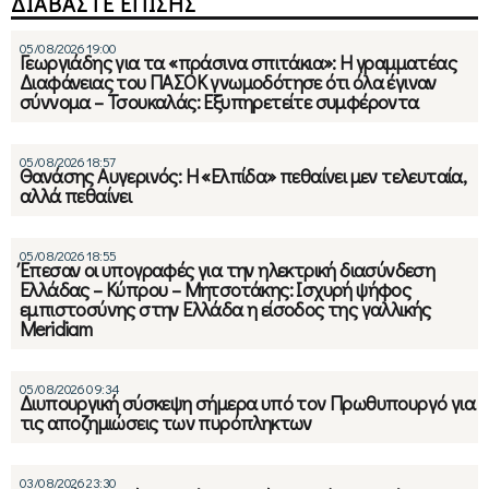
ΔΙΑΒΑΣΤΕ ΕΠΙΣΗΣ
05/08/2026 19:00
Γεωργιάδης για τα «πράσινα σπιτάκια»: Η γραμματέας
Διαφάνειας του ΠΑΣΟΚ γνωμοδότησε ότι όλα έγιναν
σύννομα – Τσουκαλάς: Εξυπηρετείτε συμφέροντα
05/08/2026 18:57
Θανάσης Αυγερινός: Η «Ελπίδα» πεθαίνει μεν τελευταία,
αλλά πεθαίνει
05/08/2026 18:55
Έπεσαν οι υπογραφές για την ηλεκτρική διασύνδεση
Ελλάδας – Κύπρου – Μητσοτάκης: Ισχυρή ψήφος
εμπιστοσύνης στην Ελλάδα η είσοδος της γαλλικής
Meridiam
05/08/2026 09:34
Διυπουργική σύσκεψη σήμερα υπό τον Πρωθυπουργό για
τις αποζημιώσεις των πυρόπληκτων
03/08/2026 23:30