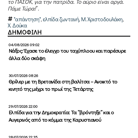
το ΠΑΣΟΚ, για την πατρίδα. Το αύριο είναι αργά.
Πάμε Τώρα!
“.
"απάντηση"
,
ελπίδα ζωντανή
,
Μ. Χριστοδουλάκη
,
Χ. Δούκα
ΔΗΜΟΦΙΛΗ
04/08/2026 09:02
Νάξος: Έχασε το έλεγχο του ταχύπλοου και παρέσυρε
άλλα δύο σκάφη
30/07/2026 08:26
Θρίλερ με τη Βρετανίδα στη βαλίτσα – Ανοικτό το
κινητό της μέχρι το πρωί της Τετάρτης
29/07/2026 22:00
Ελπίδα για την Δημοκρατία: Τα ”βρόντηξε” και ο
Αυγερινός από το κόμμα της Καρυστιανού
28/07/2026 22:35