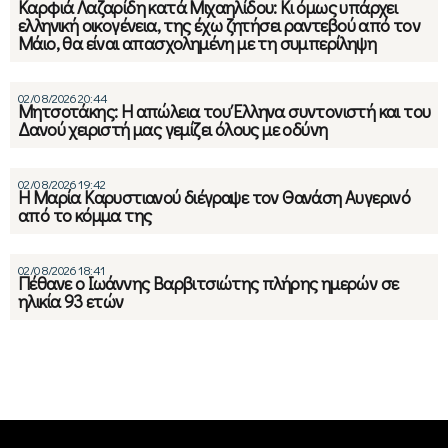
Καρφιά Λαζαρίδη κατά Μιχαηλίδου: Κι όμως υπάρχει
ελληνική οικογένεια, της έχω ζητήσει ραντεβού από τον
Μάιο, θα είναι απασχολημένη με τη συμπερίληψη
02/08/2026 20:44
Μητσοτάκης: Η απώλεια του Έλληνα συντονιστή και του
Δανού χειριστή μας γεμίζει όλους με οδύνη
02/08/2026 19:42
Η Μαρία Καρυστιανού διέγραψε τον Θανάση Αυγερινό
από το κόμμα της
02/08/2026 18:41
Πέθανε ο Ιωάννης Βαρβιτσιώτης πλήρης ημερών σε
ηλικία 93 ετών