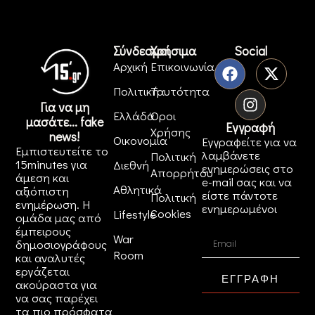
Σύνδεσμοι
Χρήσιμα
Social
Αρχική
Επικοινωνία
Πολιτική
Ταυτότητα
Για να μη
Ελλάδα
Όροι
μασάτε... fake
Εγγραφή
Χρήσης
news!
Οικονομία
Εγγραφείτε για να
Εμπιστευτείτε το
λαμβάνετε
Πολιτική
15minutes για
Διεθνή
ενημερώσεις στο
Απορρήτου
άμεση και
e-mail σας και να
Αθλητικά
αξιόπιστη
είστε πάντοτε
Πολιτική
ενημέρωση. Η
ενημερωμένοι
Cookies
Lifestyle
ομάδα μας από
έμπειρους
War
δημοσιογράφους
Room
και αναλυτές
εργάζεται
ΕΓΓΡΑΦΗ
ακούραστα για
να σας παρέχει
τα πιο πρόσφατα