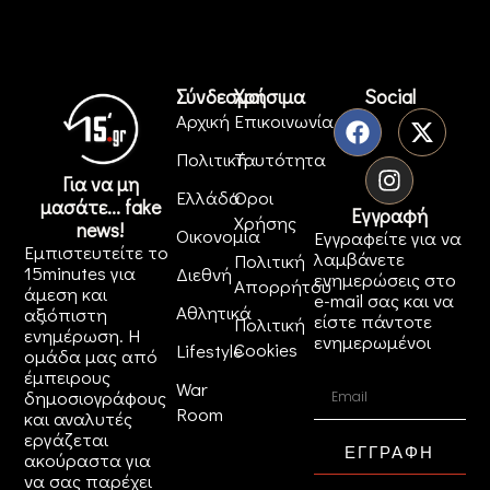
Σύνδεσμοι
Χρήσιμα
Social
Αρχική
Επικοινωνία
Πολιτική
Ταυτότητα
Για να μη
Ελλάδα
Όροι
μασάτε... fake
Εγγραφή
Χρήσης
news!
Οικονομία
Εγγραφείτε για να
Εμπιστευτείτε το
λαμβάνετε
Πολιτική
15minutes για
Διεθνή
ενημερώσεις στο
Απορρήτου
άμεση και
e-mail σας και να
Αθλητικά
αξιόπιστη
είστε πάντοτε
Πολιτική
ενημέρωση. Η
ενημερωμένοι
Cookies
Lifestyle
ομάδα μας από
έμπειρους
War
δημοσιογράφους
Room
και αναλυτές
εργάζεται
ΕΓΓΡΑΦΗ
ακούραστα για
να σας παρέχει