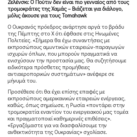
Ζελένσκι: Ο Πούτιν δεν είναι πιο γενναίος από τους
τρομοκράτες της Χαμάς – Βιάζεται για διάλογο,
μόλις άκουσε για τους Tomahawk
Ο Ουκρανός πρόεδρος ανάρτησε αργά το βράδυ
της Πέμπτης στο X ότι έφθασε στις Ηνωμένες
Πολιτείες. «Σήμερα θα έχω συναντήσεις με
εκπροσώπους αμυντικών εταιρειών-παραγωγών
ισχυρών όπλων, που μπορούν πραγματικά να
ενισχύσουν την προστασία μας. Θα συζητήσουμε
ειδικότερα πρόσθετες προμήθειες
αντιαεροπορικών συστημάτων» ανέφερε σε
μήνυμά του.
Προσέθεσε ότι θα έχει επίσης επαφές με
εκπροσώπους αμερικανικών εταιρειών ενέργειας,
καθώς, όπως σημείωσε, η Ρωσία «ποντάρει στην
τρομοκρατία εναντίον του ενεργειακού μας τομέα
και πραγματοποιεί καθημερινές επιθέσεις».
«Εργαζόμαστε για να διασφαλίσουμε την
ανθεκτικότητα της Ουκρανίας» σχολίασε.