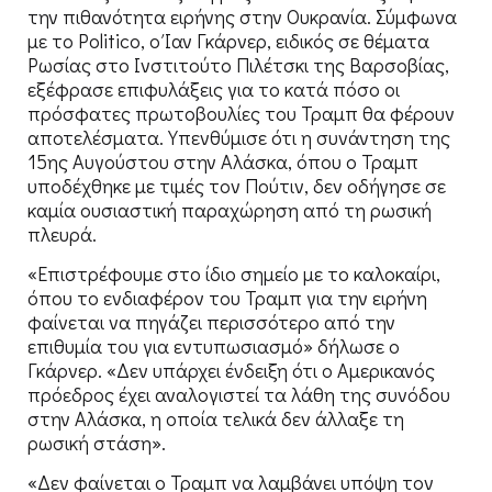
την πιθανότητα ειρήνης στην Ουκρανία. Σύμφωνα
με το Politico, ο Ίαν Γκάρνερ, ειδικός σε θέματα
Ρωσίας στο Ινστιτούτο Πιλέτσκι της Βαρσοβίας,
εξέφρασε επιφυλάξεις για το κατά πόσο οι
πρόσφατες πρωτοβουλίες του Τραμπ θα φέρουν
αποτελέσματα. Υπενθύμισε ότι η συνάντηση της
15ης Αυγούστου στην Αλάσκα, όπου ο Τραμπ
υποδέχθηκε με τιμές τον Πούτιν, δεν οδήγησε σε
καμία ουσιαστική παραχώρηση από τη ρωσική
πλευρά.
«Επιστρέφουμε στο ίδιο σημείο με το καλοκαίρι,
όπου το ενδιαφέρον του Τραμπ για την ειρήνη
φαίνεται να πηγάζει περισσότερο από την
επιθυμία του για εντυπωσιασμό» δήλωσε ο
Γκάρνερ. «Δεν υπάρχει ένδειξη ότι ο Αμερικανός
πρόεδρος έχει αναλογιστεί τα λάθη της συνόδου
στην Αλάσκα, η οποία τελικά δεν άλλαξε τη
ρωσική στάση».
«Δεν φαίνεται ο Τραμπ να λαμβάνει υπόψη τον