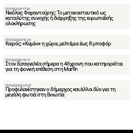
07/08/2026 17:30
Νικόλας Φαραντούρης: Το μεταναστευτικό ως
καταλύτης συνοχής ή διάρρηξης της ευρωπαϊκής
ολοκλήρωσης
07/08/2026 10:24
Καιρός: «Καμίνι» η χώρα, μελτέμια έως 8 μποφόρ
07/08/2026 10:17
Στον Εισαγγελέα σήμερα η 46χρονη που κατηγορείται
για τη φονική επίθεση στη Marfin
07/08/2026 09:27
Προφυλακίστηκαν ο δήμαρχος και άλλοι δύο για τη
μεγάλη φωτιά στη Βοιωτία