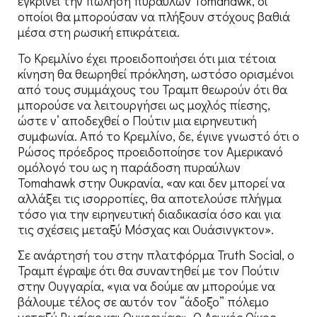
εγκρίνει την πώληση πυραύλων Tomahawk, οι
οποίοι θα μπορούσαν να πλήξουν στόχους βαθιά
μέσα στη ρωσική επικράτεια.
Το Κρεμλίνο έχει προειδοποιήσει ότι μια τέτοια
κίνηση θα θεωρηθεί πρόκληση, ωστόσο ορισμένοι
από τους συμμάχους του Τραμπ θεωρούν ότι θα
μπορούσε να λειτουργήσει ως μοχλός πίεσης,
ώστε ν’ αποδεχθεί ο Πούτιν μια ειρηνευτική
συμφωνία. Από το Κρεμλίνο, δε, έγινε γνωστό ότι ο
Ρώσος πρόεδρος προειδοποίησε τον Αμερικανό
ομόλογό του ως η παράδοση πυραύλων
Tomahawk στην Ουκρανία, «αν και δεν μπορεί να
αλλάξει τις ισορροπίες, θα αποτελούσε πλήγμα
τόσο για την ειρηνευτική διαδικασία όσο και για
τις σχέσεις μεταξύ Μόσχας και Ουάσινγκτον».
Σε ανάρτησή του στην πλατφόρμα Truth Social, ο
Τραμπ έγραψε ότι θα συναντηθεί με τον Πούτιν
στην Ουγγαρία, «για να δούμε αν μπορούμε να
βάλουμε τέλος σε αυτόν τον “άδοξο” πόλεμο