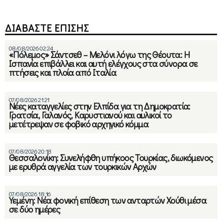
ΔΙΑΒΑΣΤΕ ΕΠΙΣΗΣ
08/08/2026 02:24
«Πόλεμος» Σάντσεθ – Μελόνι λόγω της Θέουτα: Η
Ισπανία επιβάλλει και αυτή ελέγχους στα σύνορα σε
πτήσεις και πλοία από Ιταλία
07/08/2026 21:21
Νέες καταγγελίες στην Ελπίδα για τη Δημοκρατία:
Γρατσία, Γαλανός, Καρυστιανού και αυλικοί το
μετέτρεψαν σε φοβικό αρχηγικό κόμμα
07/08/2026 20:18
Θεσσαλονίκη: Συνελήφθη υπήκοος Τουρκίας, διωκόμενος
με ερυθρά αγγελία των τουρκικών Αρχών
07/08/2026 18:16
Υεμένη: Νέα φονική επίθεση των ανταρτών Χούθι μέσα
σε δύο ημέρες