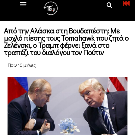
Από την Αλάσκα στη Βουδαπέστη: Με
μοχλό πίεσης τους Tomahawk που ζητά ο
Ζελένσκι, ο Τραμπ φέρνει ξανά στο
τραπέζι του διαλόγου τον Πούτιν
Πριν 10 μήνες