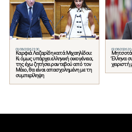
03/08/2026 23:30
02/08/2026 20
Καρφιά Λαζαρίδη κατά Μιχαηλίδου:
Μητσοτάκ
Κι όμως υπάρχει ελληνική οικογένεια,
Έλληνα σ
της έχω ζητήσει ραντεβού από τον
χειριστή 
Μάιο, θα είναι απασχολημένη με τη
συμπερίληψη