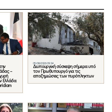
05/08/2026 09:34
την
Διυπουργική σύσκεψη σήμερα υπό
άδας –
τον Πρωθυπουργό για τις
χυρή
αποζημιώσεις των πυρόπληκτων
ν Ελλάδα
ridiam