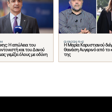
:44
02/08/2026 19:42
ης: Η απώλεια του
Η Μαρία Καρυστιανού διέ
υντονιστή και του Δανού
Θανάση Αυγερινό από το 
μας γεμίζει όλους με οδύνη
της