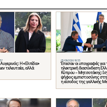
:57
05/08/2026 18:55
Αυγερινός: Η «Ελπίδα»
Έπεσαν οι υπογραφές για 
μεν τελευταία, αλλά
ηλεκτρική διασύνδεση Ελλ
Κύπρου – Μητσοτάκης: Ισ
ψήφος εμπιστοσύνης στη
η είσοδος της γαλλικής Me