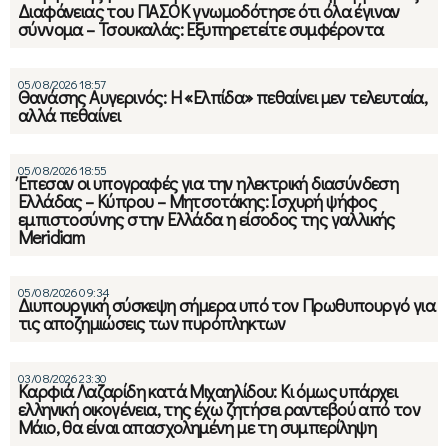
Διαφάνειας του ΠΑΣΟΚ γνωμοδότησε ότι όλα έγιναν
σύννομα – Τσουκαλάς: Εξυπηρετείτε συμφέροντα
05/08/2026 18:57
Θανάσης Αυγερινός: Η «Ελπίδα» πεθαίνει μεν τελευταία,
αλλά πεθαίνει
05/08/2026 18:55
Έπεσαν οι υπογραφές για την ηλεκτρική διασύνδεση
Ελλάδας – Κύπρου – Μητσοτάκης: Ισχυρή ψήφος
εμπιστοσύνης στην Ελλάδα η είσοδος της γαλλικής
Meridiam
05/08/2026 09:34
Διυπουργική σύσκεψη σήμερα υπό τον Πρωθυπουργό για
τις αποζημιώσεις των πυρόπληκτων
03/08/2026 23:30
Καρφιά Λαζαρίδη κατά Μιχαηλίδου: Κι όμως υπάρχει
ελληνική οικογένεια, της έχω ζητήσει ραντεβού από τον
Μάιο, θα είναι απασχολημένη με τη συμπερίληψη