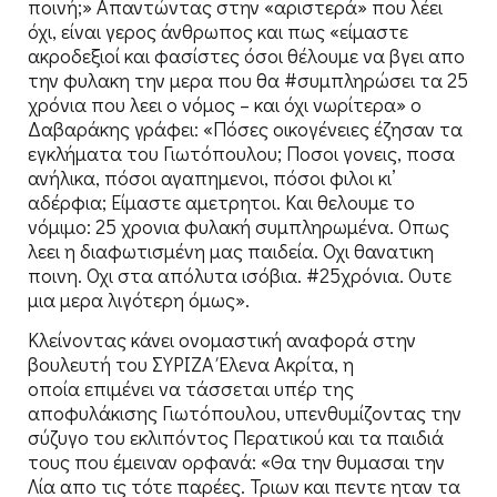
ποινή;» Απαντώντας στην «αριστερά» που λέει
όχι, είναι γερος άνθρωπος και πως «είμαστε
ακροδεξιοί και φασίστες όσοι θέλουμε να βγει απο
την φυλακη την μερα που θα #συμπληρώσει τα 25
χρόνια που λεει ο νόμος – και όχι νωρίτερα» ο
Δαβαράκης γράφει: «Πόσες οικογένειες έζησαν τα
εγκλήματα του Γιωτόπουλου; Ποσοι γονεις, ποσα
ανήλικα, πόσοι αγαπημενοι, πόσοι φιλοι κι’
αδέρφια; Είμαστε αμετρητοι. Και θελουμε το
νόμιμο: 25 χρονια φυλακή συμπληρωμένα. Οπως
λεει η διαφωτισμένη μας παιδεία. Οχι θανατικη
ποινη. Οχι στα απόλυτα ισόβια. #25χρόνια. Ουτε
μια μερα λιγότερη όμως».
Κλείνοντας κάνει ονομαστική αναφορά στην
βουλευτή του ΣΥΡΙΖΑ Έλενα Ακρίτα, η
οποία επιμένει να τάσσεται υπέρ της
αποφυλάκισης Γιωτόπουλου, υπενθυμίζοντας την
σύζυγο του εκλιπόντος Περατικού και τα παιδιά
τους που έμειναν ορφανά: «Θα την θυμασαι την
Λία απο τις τότε παρέες. Τριων και πεντε ηταν τα