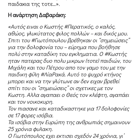
παιδακια της τοτε…».
Η ανάρτηση Δαβαράκη:
«Αυτός ειναι ο Κωστής #Περατικός, ο καλός,
αθώος, γλυκύτατος φιλος πολλών – και δικός μου.
Σπιτι του #Γιωτόπουλου βρέθηκαν οι “σημειώσεις”
για την δολοφονία του – εύρημα που βοήθησε
πολύ στην καταδίκη του εγκληματια. Ο #Κωστής
ηταν πατερας δυο πολυ μικρων (τοτε) παιδιών, του
Μιχάλη και του Πέτρου απο τον γαμο του με την
παιδικη φίλη #ΛίαΡακά. Αυτό το ψυχρό κτήνος
μπορει και να την γλύτωνε αν δεν ειχαν βρεθεί
σπίτι του οι “σημειώσεις” οι σχετικες με τον
Κωστη. Αλλα αγαπαει ο Θεός τον κλέφτη, αγαπάει
και τον νοικοκυρη.
Τον πιασανε και καταδικαστηκε για 17 δολοφονίες
σε 17 φορες ισόβια.
Τα ισόβια στην Ευρώπη της ανθρωπιάς σημαινουν
25 χρόνια φυλακη.
Ο Γιωτόπουλος εχει εκτισει σχεδόν 24 χρόνια, γι’