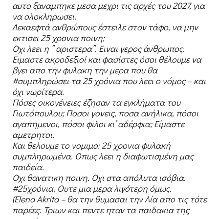
αυτο ξαναμπηκε μεσα μεχρι τις αρχές του 2027, για
να ολοκληρωσει.
Δεκαεφτά ανθρώπους έστειλε στον τάφο, να μην
εκτισει 25 χρονια ποινη;
Οχι λεει η ” αριστερα”. Ειναι γερος άνθρωπος.
Ειμαστε ακροδεξιοί και φασίστες όσοι θέλουμε να
βγει απο την φυλακη την μερα που θα
#συμπληρώσει τα 25 χρόνια που λεει ο νόμος – και
όχι νωρίτερα.
Πόσες οικογένειες έζησαν τα εγκλήματα του
Γιωτόπουλου; Ποσοι γονεις, ποσα ανήλικα, πόσοι
αγαπημενοι, πόσοι φιλοι κι’ αδέρφια; Είμαστε
αμετρητοι.
Και θελουμε το νομιμο: 25 χρονια φυλακή
συμπληρωμένα. Οπως λεει η διαφωτισμένη μας
παιδεία.
Οχι θανατικη ποινη. Οχι στα απόλυτα ισόβια.
#25χρόνια. Ουτε μια μερα λιγότερη όμως.
(Elena Akrita – θα την θυμασαι την Λία απο τις τότε
παρέες. Τριων και πεντε ηταν τα παιδακια της