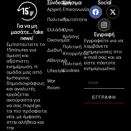
Σύνδεσμοι
Χρήσιμα
Social
Αρχική
Επικοινωνία
Πολιτική
Ταυτότητα
Για να μη
Ελλάδα
Όροι
μασάτε... fake
Εγγραφή
Χρήσης
news!
Οικονομία
Εγγραφείτε για να
Εμπιστευτείτε το
λαμβάνετε
Πολιτική
15minutes για
Διεθνή
ενημερώσεις στο
Απορρήτου
άμεση και
e-mail σας και να
Αθλητικά
αξιόπιστη
είστε πάντοτε
Πολιτική
ενημέρωση. Η
ενημερωμένοι
Cookies
Lifestyle
ομάδα μας από
έμπειρους
War
δημοσιογράφους
Room
και αναλυτές
εργάζεται
ΕΓΓΡΑΦΗ
ακούραστα για
να σας παρέχει
τα πιο πρόσφατα
νέα, με έμφαση
στην αλήθεια και
την