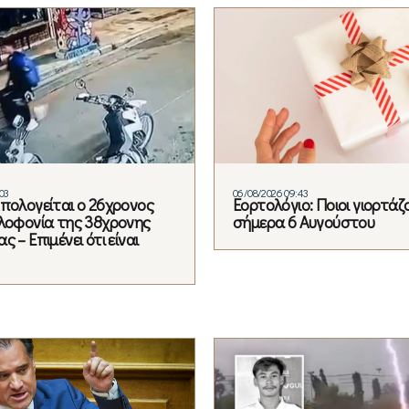
03
06/08/2026 09:43
Απολογείται ο 26χρονος
Εορτολόγιο: Ποιοι γιορτάζ
ολοφονία της 38χρονης
σήμερα 6 Αυγούστου
ς – Επιμένει ότι είναι