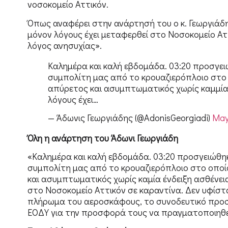
νοσοκομείο Αττικόν.
Όπως αναφέρει στην ανάρτησή του ο κ. Γεωργιάδη
μόνον λόγους έχει μεταφερθεί στο Νοσοκομείο Ατ
λόγος ανησυχίας».
Καλημέρα και καλή εβδομάδα. 03:20 προσγει
συμπολίτη μας από το κρουαζιερόπλοιο στο ο
απύρετος και ασυμπτωματικός χωρίς καμμία έ
λόγους έχει…
— Άδωνις Γεωργιάδης (@AdonisGeorgiadi)
May
Όλη η ανάρτηση του Άδωνι Γεωργιάδη
«Καλημέρα και καλή εβδομάδα. 03:20 προσγειώθη
συμπολίτη μας από το κρουαζιερόπλοιο στο οποίο
και ασυμπτωματικός χωρίς καμία ένδειξη ασθένεια
στο Νοσοκομείο Αττικόν σε καραντίνα. Δεν υφίσ
πλήρωμα του αεροσκάφους, το συνοδευτικό προσ
ΕΟΔΥ για την προσφορά τους να πραγματοποιηθε