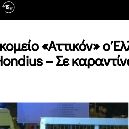
κομείο «Αττικόν» ο Έ
ondius – Σε καραντίν