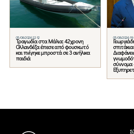
05/08/2026 22:12
05/08/2026 19
Τραγωδία στα Μάλια: 42χρονη
Γεωργιάδ
Ολλανδέζα έπεσε από φουσκωτό
σπιτάκια
και πνίγηκε μπροστά σε 3 ανήλικα
Διαφάνει
παιδιά
γνωμοδότ
σύννομα 
Εξυπηρετ
Σ