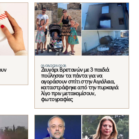
06/08/2026 00:08
ουν
Ζευγάρι Βρετανών με 3 παιδιά
πούλησαν τα πάντα για να
αγοράσουν σπίτι στην Αιγιάλεια,
καταστράφηκε από την πυρκαγιά
λίγο πριν μετακομίσουν,
φωτογραφίες