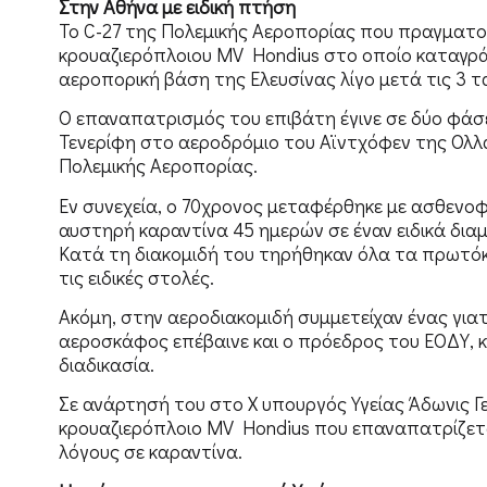
Στην Αθήνα με ειδική πτήση
Το C-27 της Πολεμικής Αεροπορίας που πραγματο
κρουαζιερόπλοιου MV Hondius στο οποίο καταγρ
αεροπορική βάση της Ελευσίνας λίγο μετά τις 3 
Ο επαναπατρισμός του επιβάτη έγινε σε δύο φάσε
Τενερίφη στο αεροδρόμιο του Αϊντχόφεν της Ολ
Πολεμικής Αεροπορίας.
Εν συνεχεία, ο 70χρονος μεταφέρθηκε με ασθενοφ
αυστηρή καραντίνα 45 ημερών σε έναν ειδικά δι
Κατά τη διακομιδή του τηρήθηκαν όλα τα πρωτό
τις ειδικές στολές.
Ακόμη, στην αεροδιακομιδή συμμετείχαν ένας γι
αεροσκάφος επέβαινε και ο πρόεδρος του ΕΟΔΥ, 
διαδικασία.
Σε ανάρτησή του στο Χ υπουργός Υγείας Άδωνις Γ
κρουαζιερόπλοιο MV Hondius που επαναπατρίζετα
λόγους σε καραντίνα.