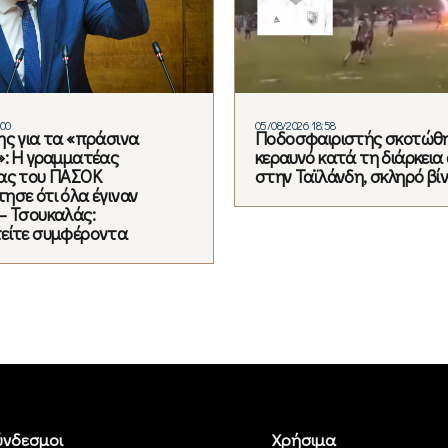
:00
05/08/2026 18:58
ης για τα «πράσινα
Ποδοσφαιριστής σκοτώθ
»: Η γραμματέας
κεραυνό κατά τη διάρκεια
ας του ΠΑΣΟΚ
στην Ταϊλάνδη, σκληρό βί
ησε ότι όλα έγιναν
– Τσουκαλάς:
είτε συμφέροντα
ύνδεσμοι
Χρήσιμα