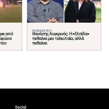
05/08/2026 18:57
ηκε από
Θανάσης Αυγερινός: Η «Ελπίδα»
 αγώνα
πεθαίνει μεν τελευταία, αλλά
ντεο
πεθαίνει
Social