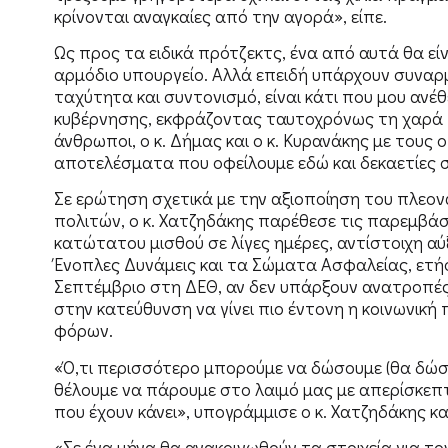
κρίνονται αναγκαίες από την αγορά», είπε.
Ως προς τα ειδικά πρότζεκτς, ένα από αυτά θα εί
αρμόδιο υπουργείο. Αλλά επειδή υπάρχουν συναρ
ταχύτητα και συντονισμό, είναι κάτι που μου αν
κυβέρνησης, εκφράζοντας ταυτοχρόνως τη χαρά του
άνθρωποι, ο κ. Δήμας και ο κ. Κυρανάκης με τους
αποτελέσματα που οφείλουμε εδώ και δεκαετίες σ
Σε ερώτηση σχετικά με την αξιοποίηση του πλεο
πολιτών, ο κ. Χατζηδάκης παρέθεσε τις παρεμβάσ
κατώτατου μισθού σε λίγες ημέρες, αντίστοιχη αύ
Ένοπλες Δυνάμεις και τα Σώματα Ασφαλείας, ετήσιε
Σεπτέμβριο στη ΔΕΘ, αν δεν υπάρξουν ανατροπές
στην κατεύθυνση να γίνει πιο έντονη η κοινωνικ
φόρων.
«Ό,τι περισσότερο μπορούμε να δώσουμε (θα δώσου
θέλουμε να πάρουμε στο λαιμό μας με απερίσκεπτες
που έχουν κάνει», υπογράμμισε ο κ. Χατζηδάκης κ
«Σε ένα μήνα θα ανακοινωθούν τα στοιχεία για το