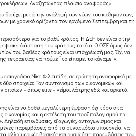
 προκλήσεων. Αναζητώντας πλαίσιο αναφοράς».
ου θα έχει μετά την ανάληψή των νέων του καθηκόντων,
ν με χρονικό ορίζοντα τον ερχόμενο Σεπτέμβρη και τη
 περισσότερα για το βαθύ κράτος. Η ΔΕΗ δεν είναι στην
ψηφιακή διάσταση του κράτους το ίδιο. Ο ΟΣΕ όμως δεν
ντίον του βαθέος κράτους είναι υποχρέωσή μας. Όχι να
ης τετραετίας να πούμε “το είπαμε, το κάναμε”»,
μοσιογράφο Νίκο Φιλιππίδη, σε ερώτηση αναφορικά με
ε δύο στοιχεία: Τον συντονισμό των οικονομικών και
ν οποίων – όπως είπε – «είμαι λάτρης εδώ και αρκετά
ης είναι να δοθεί μεγαλύτερη έμφαση όχι τόσο στα
ης οικονομίας και η εκτέλεση του προϋπολογισμού τα
. Δηλαδή επενδύσεις, εξαγωγές, ανταγωνισμός και
σμένες παρεμβάσεις από τα συναρμόδια υπουργεία, να
τα αλλά μερικές βασικές και ουσιώδεις παρεμβάσεις που