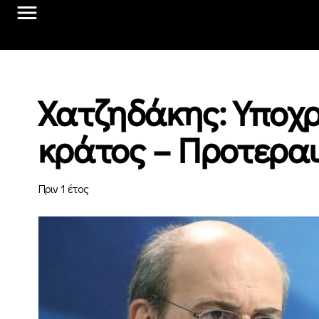
Χατζηδάκης: Υποχρ
κράτος – Προτεραι
Πριν 1 έτος