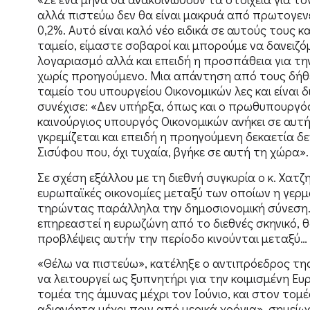
αλλά πιστεύω δεν θα είναι μακρυά από πρωτογεν
0,2%. Αυτό είναι καλό νέο ειδικά σε αυτούς τους 
ταμείο, είμαστε σοβαροί και μπορούμε να δανειζ
λογαριασμό αλλά και επειδή η προσπάθεια για 
χωρίς προηγούμενο. Μια απάντηση από τους δήθ
ταμείο του υπουργείου Οικονομικών λες και είναι 
συνέχισε: «Δεν υπήρξα, όπως και ο πρωθυπουργός
καινούργιος υπουργός Οικονομικών ανήκει σε αυτή 
γκρεμίζεται και επειδή η προηγούμενη δεκαετία δ
Σισύφου που, όχι τυχαία, βγήκε σε αυτή τη χώρα».
Σε σχέση εξάλλου με τη διεθνή συγκυρία ο κ. Χατζ
ευρωπαϊκές οικονομίες μεταξύ των οποίων η γερμα
τηρώντας παράλληλα την δημοσιονομική σύνεση. 
επηρεαστεί η ευρωζώνη από το διεθνές σκηνικό, θ
προβλέψεις αυτήν την περίοδο κινούνται μεταξύ… 
«Θέλω να πιστεύω», κατέληξε ο αντιπρόεδρος της
να λειτουργεί ως ξυπνητήρι για την κοιμισμένη Ε
τομέα της άμυνας μέχρι τον Ιούνιο, και στον το
αδιανόητα μέχρι πριν από μερικά χρόνια», σημείω