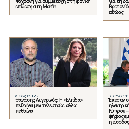
46χρονη για συμμετοχή στη φονική
για τη δ
επίθεση στη Marfin
Βρετανίδα
αθώος
05/08/2026 18:57
05/08/2026 18
Θανάσης Αυγερινός: Η «Ελπίδα»
Έπεσαν ο
πεθαίνει μεν τελευταία, αλλά
ηλεκτρικ
πεθαίνει
Κύπρου –
ψήφος εμ
η είσοδος