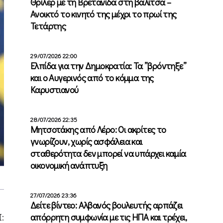
Θρίλερ με τη Βρετανίδα στη βαλίτσα –
Ανοικτό το κινητό της μέχρι το πρωί της
Τετάρτης
29/07/2026 22:00
Ελπίδα για την Δημοκρατία: Τα ”βρόντηξε”
και ο Αυγερινός από το κόμμα της
Καρυστιανού
28/07/2026 22:35
Μητσοτάκης από Λέρο: Οι ακρίτες το
γνωρίζουν, χωρίς ασφάλεια και
σταθερότητα δεν μπορεί να υπάρχει καμία
οικονομική ανάπτυξη
27/07/2026 23:36
Δείτε βίντεο: Αλβανός βουλευτής αρπάζει
απόρρητη συμφωνία με τις ΗΠΑ και τρέχει,
: