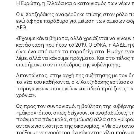
Η Ευρώπη, η Ελλάδα και ο καταιγισμός των νέων
Ο κ. Χατζηδάκης αναφέρθηκε επίσης στον ρόλο π
ενώ άφησε παράθυρο για μείωση των άμεσων φόρω
ΔΕΘ.
«Έχουμε κάνει βήματα, αλλά χρειάζεται να γίνουν
κατάσταση που ήταν το 2019. Ο ΕΦΚΑ, η ΑΑΔΕ, η 
είναι ένα από αυτά τα παραδείγματα. Η μάχη ενα
λέμε, αλλά να κάνουμε πράγματα. Και στο τέλος τ
επεσήμανε ο αντιπρόεδρος της κυβένησηης.
Απαντώντας, στην αρχή της συζήτησης με τον δη
τα νέα του καθήκοντα, ο κ. Χατζηδάκης εστίασε σ
παραγωγικών υπουργείων και ειδικά πρότζεκτς τω
χρόνια».
Ως προς τον συντονισμό, η βούληση της κυβέρνησ
«μάκρο» (όπου, όπως δείχνουν, οι αναβαθμίσεις τ
πράγματα πάνε καλά, σημείωσε) αλλά στα «μίκρο»
ανταγωνιστικότητα της οικονομίας. «Με συντονι
τρέξουμε γρηγορότερα όχι κάνοντας χίλια πράγμα