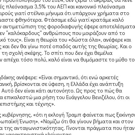
ές πλεόνασμα 3,5% του ΑΕΠ και κανονικό πλεόνασμα
καιρούς γιατί στέλνει μήνυμα ότι υπάρχουν χρήματα στο
όμαστε φθηνότερα. Φτάσαμε εδώ γιατί κρατάμε καλό
την αντιμετώπιση της φοροδιαφυγής έφερε αποτελέσματ
εν “καλόκαρδους” ανθρώπους που μοιράζουν από το
δικό τους». Είναι η θεωρία του «δώστα όλα», ανέφερε και
 και δεν θα γίνω ποτέ οπαδός αυτής της θεωρίας. Και ο
τη σχολή σκέψης. Το σπίτι που δεν έχει θεμέλια
εν απέχει τόσο πολύ, καλό είναι να θυμόμαστε το μύθο το
ηδάκης ανέφερε: «Είναι σημαντικό, ότι ενώ αρκετές
νική, βρίσκονται σε ύφεση, η Ελλάδα έχει ανάπτυξη
Αυτό δεν είναι κάτι αυτονόητο. Ως προς το πώς θα
α επικαλεστώ μια ρήση του Ευάγγελου Βενιζέλου, ότι οι
επιστήμης και τέχνης».
 κυβέρνησης, «ότι η εκλογή Τραμπ φαίνεται πως ξεκίνησ
υρωπαϊκή Ένωση». «Νομίζω ότι θα γίνουν βήματα και στον
μέα της ανταγωνιστικότητας. Γίνονται πράγματα που ήταν
σε χαρακτηριστικά κλείνοντας.