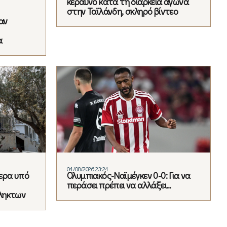
κεραυνό κατά τη διάρκεια αγώνα
στην Ταϊλάνδη, σκληρό βίντεο
αν
α
04/08/2026 23:24
ερα υπό
Ολυμπιακός-Ναϊμέγκεν 0-0: Για να
περάσει πρέπει να αλλάξει…
ληκτων