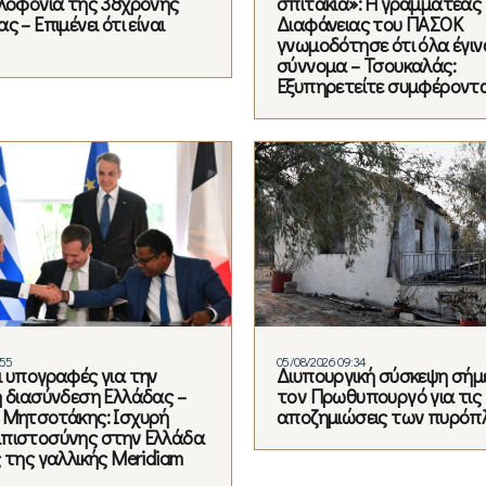
ολοφονία της 38χρονης
σπιτάκια»: Η γραμματέας
ς – Επιμένει ότι είναι
Διαφάνειας του ΠΑΣΟΚ
γνωμοδότησε ότι όλα έγιν
σύννομα – Τσουκαλάς:
Εξυπηρετείτε συμφέροντ
:55
05/08/2026 09:34
ι υπογραφές για την
Διυπουργική σύσκεψη σήμ
ή διασύνδεση Ελλάδας –
τον Πρωθυπουργό για τις
 Μητσοτάκης: Ισχυρή
αποζημιώσεις των πυρόπ
πιστοσύνης στην Ελλάδα
 της γαλλικής Meridiam