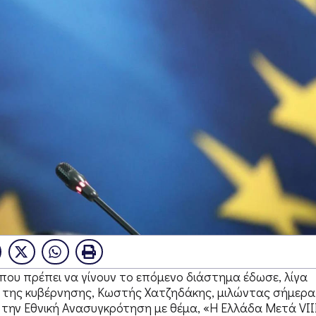
ς που πρέπει να γίνουν το επόμενο διάστημα έδωσε, λίγα
 της κυβέρνησης, Κωστής Χατζηδάκης, μιλώντας σήμερα
 την Εθνική Ανασυγκρότηση με θέμα, «Η Ελλάδα Μετά VIII