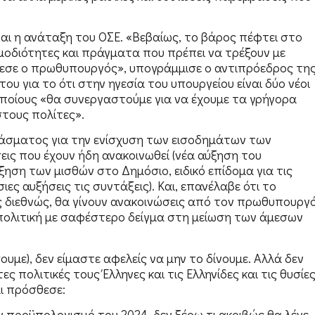
ναι η ανάταξη του ΟΣΕ. «Βεβαίως, το βάρος πέφτει στο
μοδιότητες και πράγματα που πρέπει να τρέξουν με
έθεσε ο πρωθυπουργός», υπογράμμισε ο αντιπρόεδρος τη
 για το ότι στην ηγεσία του υπουργείου είναι δύο νέοι
 οποίους «θα συνεργαστούμε για να έχουμε τα γρήγορα
τους πολίτες».
νάσματος για την ενίσχυση των εισοδημάτων των
εις που έχουν ήδη ανακοινωθεί (νέα αύξηση του
ξηση των μισθών στο Δημόσιο, ειδικό επίδομα για τις
ς αυξήσεις τις συντάξεις). Και, επανέλαβε ότι το
 διεθνώς, θα γίνουν ανακοινώσεις από τον πρωθυπουργ
ή πολιτική με σαφέστερο δείγμα στη μείωση των άμεσων
με), δεν είμαστε αφελείς να μην το δίνουμε. Αλλά δεν
 πολιτικές τους Έλληνες και τις Ελληνίδες και τις θυσίε
αι πρόσθεσε:
ν προϋπολογισμό του 2024, δεν ξέρω τι ακριβώς θα λένε