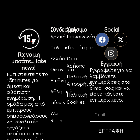
Σύνδεσμοι
Χρήσιμα
Social
Αρχική
Επικοινωνία
Πολιτική
Ταυτότητα
Για να μη
Ελλάδα
Όροι
μασάτε... fake
Εγγραφή
Χρήσης
news!
Οικονομία
Εγγραφείτε για να
Εμπιστευτείτε το
λαμβάνετε
Πολιτική
15minutes για
Διεθνή
ενημερώσεις στο
Απορρήτου
άμεση και
e-mail σας και να
Αθλητικά
αξιόπιστη
είστε πάντοτε
Πολιτική
ενημέρωση. Η
ενημερωμένοι
Cookies
Lifestyle
ομάδα μας από
έμπειρους
War
δημοσιογράφους
Room
και αναλυτές
εργάζεται
ΕΓΓΡΑΦΗ
ακούραστα για
να σας παρέχει