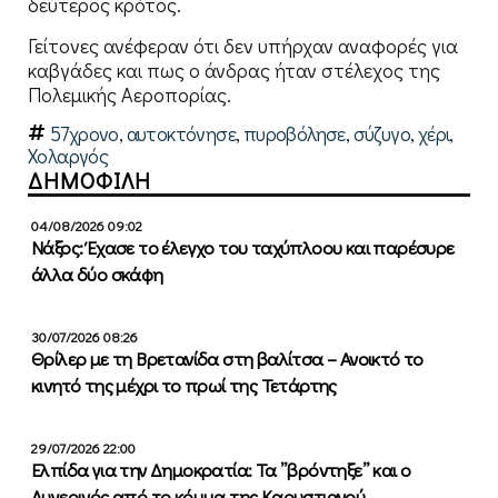
δεύτερος κρότος.
Γείτονες ανέφεραν ότι δεν υπήρχαν αναφορές για
καβγάδες και πως ο άνδρας ήταν στέλεχος της
Πολεμικής Αεροπορίας.
57χρονο
,
αυτοκτόνησε
,
πυροβόλησε
,
σύζυγο
,
χέρι
,
Χολαργός
ΔΗΜΟΦΙΛΗ
04/08/2026 09:02
Νάξος: Έχασε το έλεγχο του ταχύπλοου και παρέσυρε
άλλα δύο σκάφη
30/07/2026 08:26
Θρίλερ με τη Βρετανίδα στη βαλίτσα – Ανοικτό το
κινητό της μέχρι το πρωί της Τετάρτης
29/07/2026 22:00
Ελπίδα για την Δημοκρατία: Τα ”βρόντηξε” και ο
Αυγερινός από το κόμμα της Καρυστιανού