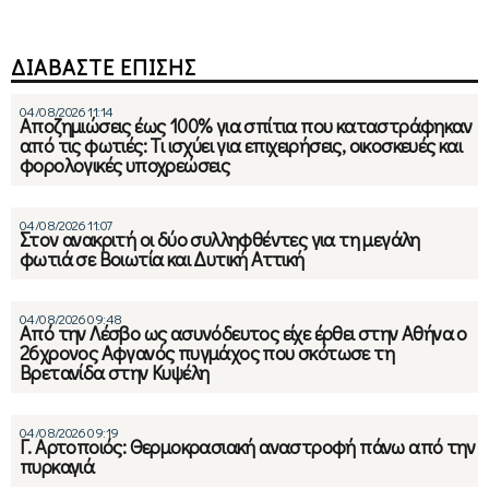
ΔΙΑΒΑΣΤΕ ΕΠΙΣΗΣ
04/08/2026 11:14
Αποζημιώσεις έως 100% για σπίτια που καταστράφηκαν
από τις φωτιές: Τι ισχύει για επιχειρήσεις, οικοσκευές και
φορολογικές υποχρεώσεις
04/08/2026 11:07
Στον ανακριτή οι δύο συλληφθέντες για τη μεγάλη
φωτιά σε Βοιωτία και Δυτική Αττική
04/08/2026 09:48
Από την Λέσβο ως ασυνόδευτος είχε έρθει στην Αθήνα ο
26χρονος Αφγανός πυγμάχος που σκότωσε τη
Βρετανίδα στην Κυψέλη
04/08/2026 09:19
Γ. Αρτοποιός: Θερμοκρασιακή αναστροφή πάνω από την
πυρκαγιά