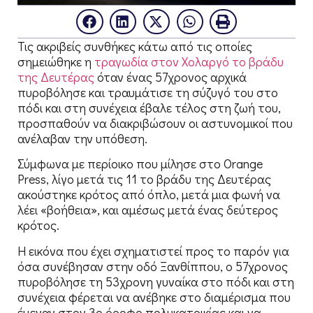
Τις ακριβείς συνθήκες κάτω από τις οποίες
σημειώθηκε η
τραγωδία στον Χολαργό το βράδυ
της Δευτέρας
όταν ένας 57χρονος αρχικά
πυροβόλησε και τραυμάτισε τη σύζυγό του στο
πόδι και στη συνέχεια έβαλε τέλος στη ζωή του,
προσπαθούν να διακριβώσουν οι αστυνομικοί που
ανέλαβαν την υπόθεση.
Σύμφωνα με περίοικο που μίλησε στο Orange
Press, λίγο μετά τις 11 το βράδυ της Δευτέρας
ακούστηκε κρότος από όπλο, μετά μια φωνή να
λέει «βοήθεια», και αμέσως μετά ένας δεύτερος
κρότος.
Η εικόνα που έχει σχηματιστεί προς το παρόν για
όσα συνέβησαν στην οδό Ξανθίππου, ο 57χρονος
πυροβόλησε τη 53χρονη γυναίκα στο πόδι και στη
συνέχεια φέρεται να ανέβηκε στο διαμέρισμα που
έμεναν στον 3ο όροφο πολυκατοικίας και να