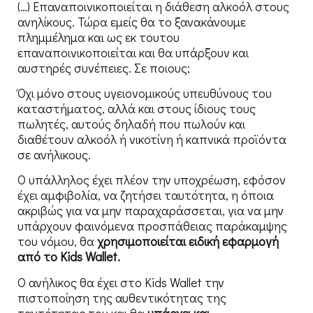
(…) Επαναποινικοποιείται η διάθεση αλκοόλ στους
ανηλίκους. Τώρα εμείς θα το ξανακάνουμε
πλημμέλημα και ως εκ τουτου
επαναποινικοποιείται και θα υπάρξουν και
αυστηρές συνέπειες. Σε ποιους;
Όχι μόνο στους υγειονομικούς υπευθύνους του
καταστήματος, αλλά και στους ίδιους τους
πωλητές, αυτούς δηλαδή που πωλούν και
διαθέτουν αλκοόλ ή νικοτίνη ή καπνικά προϊόντα
σε ανήλικους.
Ο υπάλληλος έχει πλέον την υποχρέωση, εφόσον
έχει αμφιβολία, να ζητήσει ταυτότητα, η όποια
ακριβώς για να μην παραχαράσσεται, για να μην
υπάρχουν φαινόμενα προσπάθειας παράκαμψης
του νόμου, θα
χρησιμοποιείται ειδική εφαρμογή
από το Kids Wallet.
Ο ανήλικος θα έχει στο Kids Wallet την
πιστοποίηση της αυθεντικότητας της
ταυτότητας του και θα
υπάρχει και