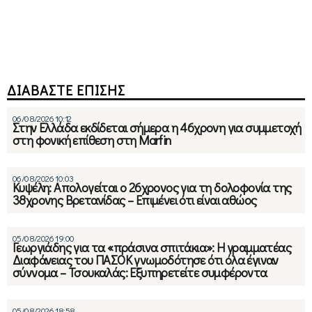
ΔΙΑΒΑΣΤΕ ΕΠΙΣΗΣ
06/08/2026 10:12
Στην Ελλάδα εκδίδεται σήμερα η 46χρονη για συμμετοχή
στη φονική επίθεση στη Marfin
06/08/2026 10:03
Κυψέλη: Απολογείται ο 26χρονος για τη δολοφονία της
38χρονης Βρετανίδας – Επιμένει ότι είναι αθώος
05/08/2026 19:00
Γεωργιάδης για τα «πράσινα σπιτάκια»: Η γραμματέας
Διαφάνειας του ΠΑΣΟΚ γνωμοδότησε ότι όλα έγιναν
σύννομα – Τσουκαλάς: Εξυπηρετείτε συμφέροντα
05/08/2026 18:58