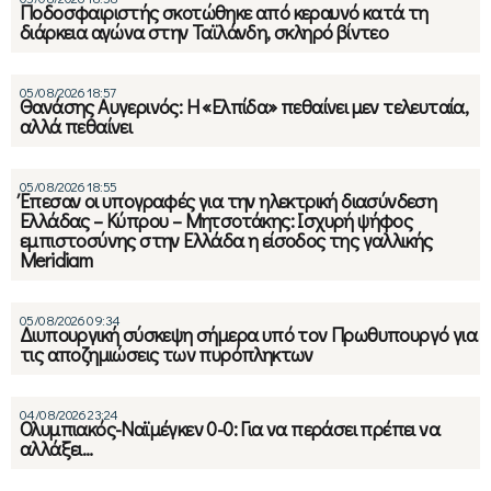
Ποδοσφαιριστής σκοτώθηκε από κεραυνό κατά τη
διάρκεια αγώνα στην Ταϊλάνδη, σκληρό βίντεο
05/08/2026 18:57
Θανάσης Αυγερινός: Η «Ελπίδα» πεθαίνει μεν τελευταία,
αλλά πεθαίνει
05/08/2026 18:55
Έπεσαν οι υπογραφές για την ηλεκτρική διασύνδεση
Ελλάδας – Κύπρου – Μητσοτάκης: Ισχυρή ψήφος
εμπιστοσύνης στην Ελλάδα η είσοδος της γαλλικής
Meridiam
05/08/2026 09:34
Διυπουργική σύσκεψη σήμερα υπό τον Πρωθυπουργό για
τις αποζημιώσεις των πυρόπληκτων
04/08/2026 23:24
Ολυμπιακός-Ναϊμέγκεν 0-0: Για να περάσει πρέπει να
αλλάξει…