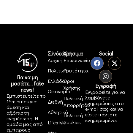
Σύνδεσμοι
Χρήσιμα
Social
Αρχική
Επικοινωνία
Πολιτική
Ταυτότητα
Για να μη
Ελλάδα
Όροι
μασάτε... fake
Εγγραφή
Χρήσης
news!
Οικονομία
Εγγραφείτε για να
Εμπιστευτείτε το
λαμβάνετε
Πολιτική
15minutes για
Διεθνή
ενημερώσεις στο
Απορρήτου
άμεση και
e-mail σας και να
Αθλητικά
αξιόπιστη
είστε πάντοτε
Πολιτική
ενημέρωση. Η
ενημερωμένοι
Cookies
Lifestyle
ομάδα μας από
έμπειρους
War