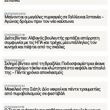
Ιαπωνία
28/07/2026 08:02
Μαίνονται οι μεγάλες πυρκαγιές σε Γαλλία και Ισπανία –
Αγώνας δρόμου πριν τον νέο καύσωνα
27/07/2026 23:36
Δείτε βίντεο: Αλβανός βουλευτής αρπάζει απόρρητη
συμφωνία με τις ΗΠΑ και τρέχει, μία υπάλληλος τον
κυνηγά και πέφτει από τις σκάλες
27/07/2026 23:27
Σκληρό βίντεο από τη Βραζιλία: Ποδοσφαιρίστρια έκανε
θανατηφόρο τάκλιν και κλώτσησε στο κεφάλι αντίπαλό
της – Πέντε χρόνια αποκλεισμός
27/07/2026 07:43
Μακελειό στο Σιάτλ: Δύο νεκροί και πέντε τραυματίες
από πυροβολισμούς σε φεστιβάλ
27/07/2026 07:18