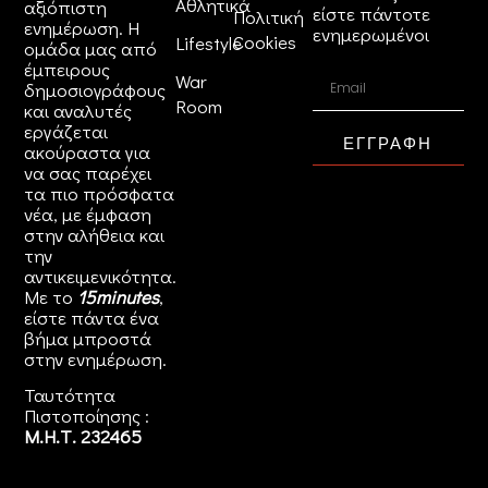
Αθλητικά
αξιόπιστη
είστε πάντοτε
Πολιτική
ενημέρωση. Η
ενημερωμένοι
Cookies
Lifestyle
ομάδα μας από
έμπειρους
War
δημοσιογράφους
Room
και αναλυτές
εργάζεται
ΕΓΓΡΑΦΗ
ακούραστα για
να σας παρέχει
τα πιο πρόσφατα
νέα, με έμφαση
στην αλήθεια και
την
αντικειμενικότητα.
Με το
15minutes
,
είστε πάντα ένα
βήμα μπροστά
στην
ενημέρωση
.
Ταυτότητα
Πιστοποίησης :
Μ.Η.Τ. 232465