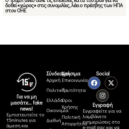
Ο Τραμπ ανέστειλε τις επιθέσεις κατά του Ιράν για να
δοθεί «χώρος» στις συνομιλίες, λέει ο πρέσβης των ΗΠΑ
στον ΟΗΕ
Σύνδεσμοι
Χρήσιμα
Social
Αρχική
Επικοινωνία
Πολιτική
Ταυτότητα
Για να μη
Ελλάδα
Όροι
μασάτε... fake
Εγγραφή
Χρήσης
news!
Οικονομία
Εγγραφείτε για να
Εμπιστευτείτε το
λαμβάνετε
Πολιτική
15minutes για
Διεθνή
ενημερώσεις στο
Απορρήτου
άμεση και
e-mail σας και να