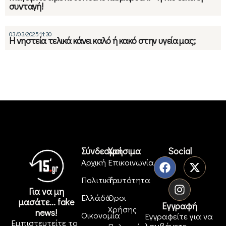
συνταγή!
03/03/2025 11:30
Η νηστεία τελικά κάνει καλό ή κακό στην υγεία μας;
Σύνδεσμοι
Χρήσιμα
Social
Αρχική
Επικοινωνία
Πολιτική
Ταυτότητα
Για να μη
Ελλάδα
Όροι
μασάτε... fake
Εγγραφή
Χρήσης
news!
Οικονομία
Εγγραφείτε για να
Εμπιστευτείτε το
λαμβάνετε