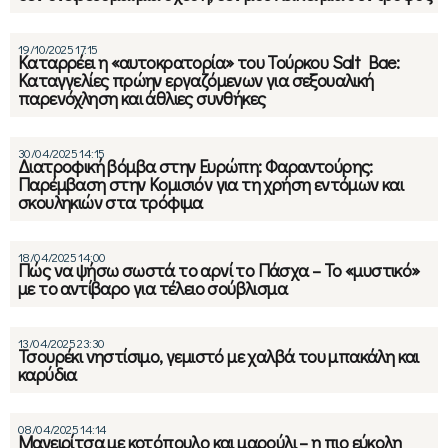
19/10/2025 17:15
Καταρρέει η «αυτοκρατορία» του Τούρκου Salt Bae:
Καταγγελίες πρώην εργαζόμενων για σεξουαλική
παρενόχληση και άθλιες συνθήκες
30/04/2025 14:15
Διατροφική βόμβα στην Ευρώπη: Φαραντούρης:
Παρέμβαση στην Κομισιόν για τη χρήση εντόμων και
σκουληκιών στα τρόφιμα
18/04/2025 14:00
Πώς να ψήσω σωστά το αρνί το Πάσχα – Το «μυστικό»
με το αντίβαρο για τέλειο σούβλισμα
13/04/2025 23:30
Τσουρέκι νηστίσιμο, γεμιστό με χαλβά του μπακάλη και
καρύδια
08/04/2025 14:14
Μαγειρίτσα με κοτόπουλο και μαρούλι – η πιο εύκολη