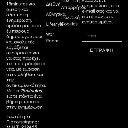
Πολιτική
15minutes για
Διεθνή
ενημερώσεις στο
Απορρήτου
άμεση και
e-mail σας και να
Αθλητικά
αξιόπιστη
είστε πάντοτε
Πολιτική
ενημέρωση. Η
ενημερωμένοι
Cookies
Lifestyle
ομάδα μας από
έμπειρους
War
δημοσιογράφους
Room
και αναλυτές
εργάζεται
ΕΓΓΡΑΦΗ
ακούραστα για
να σας παρέχει
τα πιο πρόσφατα
νέα, με έμφαση
στην αλήθεια και
την
αντικειμενικότητα.
Με το
15minutes
,
είστε πάντα ένα
βήμα μπροστά
στην
ενημέρωση
.
Ταυτότητα
Πιστοποίησης :
Μ.Η.Τ. 232465