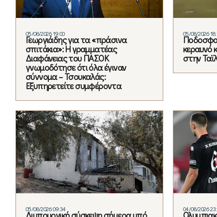
05/08/2026 19:00
05/08/2026 18
Γεωργιάδης για τα «πράσινα
Ποδοσφα
σπιτάκια»: Η γραμματέας
κεραυνό 
Διαφάνειας του ΠΑΣΟΚ
στην Ταϊ
γνωμοδότησε ότι όλα έγιναν
σύννομα – Τσουκαλάς:
Εξυπηρετείτε συμφέροντα
05/08/2026 09:34
04/08/2026 23
Διυπουργική σύσκεψη σήμερα υπό
Ολυμπιακό