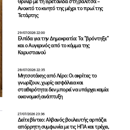
Θρίλερ με τη Βρετανίδα στη βαλίτσα –
Ανοικτό το κινητό της μέχρι το πρωί της
Τετάρτης
29/07/2026 22:00
Ελπίδα για την Δημοκρατία: Τα ”βρόντηξε”
και ο Αυγερινός από το κόμμα της
Καρυστιανού
28/07/2026 22:35
Μητσοτάκης από Λέρο: Οι ακρίτες το
γνωρίζουν, χωρίς ασφάλεια και
σταθερότητα δεν μπορεί να υπάρχει καμία
οικονομική ανάπτυξη
27/07/2026 23:36
Δείτε βίντεο: Αλβανός βουλευτής αρπάζει
απόρρητη συμφωνία με τις ΗΠΑ και τρέχει,