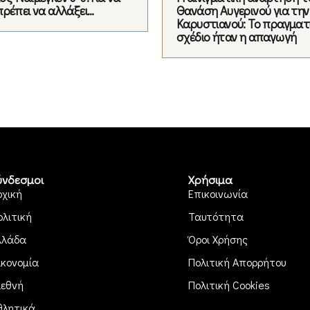
πρέπει να αλλάξει…
Θανάση Αυγερινού για την
Καρυστιανού: Το πραγματ
σχέδιο ήταν η απαγωγή
ύνδεσμοι
Χρήσιμα
ρχική
Επικοινωνία
ολιτική
Ταυτότητα
λλάδα
Όροι Χρήσης
ικονομία
Πολιτική Απορρήτου
ιεθνή
Πολιτική Cookies
θλητικά