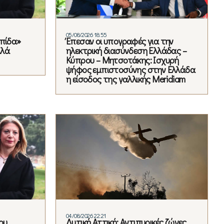
05/08/2026 18:55
λπίδα»
Έπεσαν οι υπογραφές για την
λλά
ηλεκτρική διασύνδεση Ελλάδας –
Κύπρου – Μητσοτάκης: Ισχυρή
ψήφος εμπιστοσύνης στην Ελλάδα
η είσοδος της γαλλικής Meridiam
04/08/2026 22:21
ου
Δυτική Αττική: Αντιπυρικές ζώνες