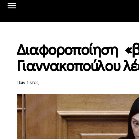
Διαφοροποίηση «β
Γιαννακοπούλου λέε
Πριν 1 έτος