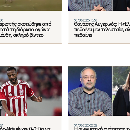
:58
05/08/2026 18:57
ιριστής σκοτώθηκε από
Θανάσης Αυγερινός: Η «Ε
κατά τη διάρκεια αγώνα
πεθαίνει μεν τελευταία, α
λάνδη, σκληρό βίντεο
πεθαίνει
:24
04/08/2026 22:22
ς-Ναϊμέγκεν 0-0: Για να
Η αινιγματική ανάρτηση τ